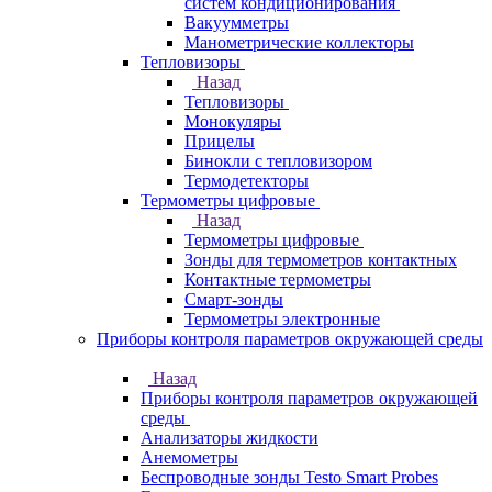
систем кондиционирования
Вакуумметры
Манометрические коллекторы
Тепловизоры
Назад
Тепловизоры
Монокуляры
Прицелы
Бинокли с тепловизором
Термодетекторы
Термометры цифровые
Назад
Термометры цифровые
Зонды для термометров контактных
Контактные термометры
Смарт-зонды
Термометры электронные
Приборы контроля параметров окружающей среды
Назад
Приборы контроля параметров окружающей
среды
Анализаторы жидкости
Анемометры
Беспроводные зонды Testo Smart Probes