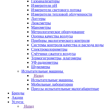
Газоанализаторы
Измерители pH
Измерители светового потока
Измерители тепловой облученности
Логгеры
Люксметры
Манометры
Метрологическое оборудование
Оценка качества воздуха
Приборы экологического контроля
Системы контроля качества и расхода воды
Спектроколориметры
Счётчики сжатого воздуха
Термогигрометры, влагомеры
УФ-радиометры
Шумомеры
Испытательные машины
Назад
Испытательные машины
Мобильные лаборатории
Прессы испытательные малогабаритные
Бренды
Акции
Услуги
Назад