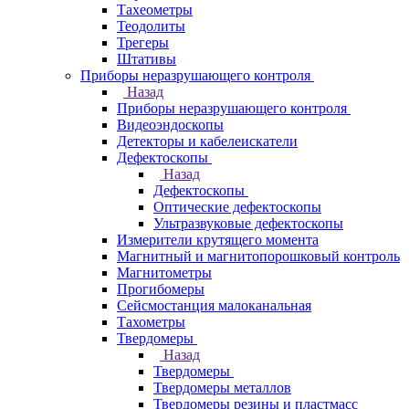
Тахеометры
Теодолиты
Трегеры
Штативы
Приборы неразрушающего контроля
Назад
Приборы неразрушающего контроля
Видеоэндоскопы
Детекторы и кабелеискатели
Дефектоскопы
Назад
Дефектоскопы
Оптические дефектоскопы
Ультразвуковые дефектоскопы
Измерители крутящего момента
Магнитный и магнитопорошковый контроль
Магнитометры
Прогибомеры
Сейсмостанция малоканальная
Тахометры
Твердомеры
Назад
Твердомеры
Твердомеры металлов
Твердомеры резины и пластмасс