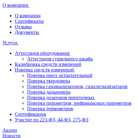
О компании
О компании
Сертификаты
Отзывы
Документы
Услуги
Аттестация оборудования
Аттестация сушильного шкафа
Калибровка средств измерений
Поверка средств измерений
Поверка пресс испытательный
Поверка твердомера
Поверка газоанализаторов, газосигнализаторов
Поверка дальномера
Поверка дозаторов пипеточных
Поверка пирометров, инфракрасных пирометров
Поверка термометров
Сертификация
Участие по 223-ФЗ, 44-ФЗ, 275-ФЗ
Акции
Новости