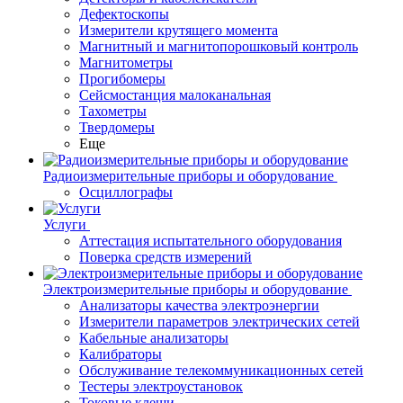
Дефектоскопы
Измерители крутящего момента
Магнитный и магнитопорошковый контроль
Магнитометры
Прогибомеры
Сейсмостанция малоканальная
Тахометры
Твердомеры
Еще
Радиоизмерительные приборы и оборудование
Осциллографы
Услуги
Аттестация испытательного оборудования
Поверка средств измерений
Электроизмерительные приборы и оборудование
Анализаторы качества электроэнергии
Измерители параметров электрических сетей
Кабельные анализаторы
Калибраторы
Обслуживание телекоммуникационных сетей
Тестеры электроустановок
Токовые клещи