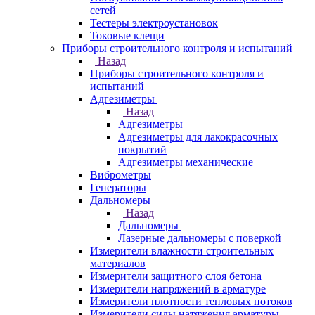
сетей
Тестеры электроустановок
Токовые клещи
Приборы строительного контроля и испытаний
Назад
Приборы строительного контроля и
испытаний
Адгезиметры
Назад
Адгезиметры
Адгезиметры для лакокрасочных
покрытий
Адгезиметры механические
Виброметры
Генераторы
Дальномеры
Назад
Дальномеры
Лазерные дальномеры с поверкой
Измерители влажности строительных
материалов
Измерители защитного слоя бетона
Измерители напряжений в арматуре
Измерители плотности тепловых потоков
Измерители силы натяжения арматуры