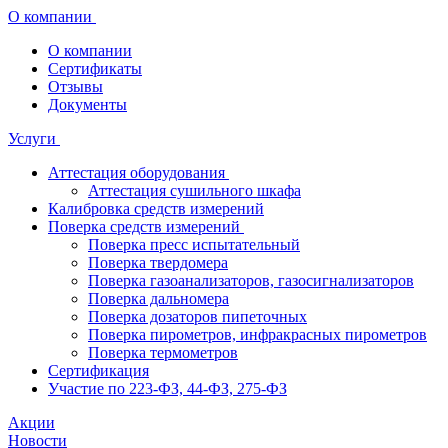
О компании
О компании
Сертификаты
Отзывы
Документы
Услуги
Аттестация оборудования
Аттестация сушильного шкафа
Калибровка средств измерений
Поверка средств измерений
Поверка пресс испытательный
Поверка твердомера
Поверка газоанализаторов, газосигнализаторов
Поверка дальномера
Поверка дозаторов пипеточных
Поверка пирометров, инфракрасных пирометров
Поверка термометров
Сертификация
Участие по 223-ФЗ, 44-ФЗ, 275-ФЗ
Акции
Новости