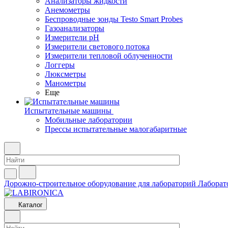
Анализаторы жидкости
Анемометры
Беспроводные зонды Testo Smart Probes
Газоанализаторы
Измерители pH
Измерители светового потока
Измерители тепловой облученности
Логгеры
Люксметры
Манометры
Еще
Испытательные машины
Мобильные лаборатории
Прессы испытательные малогабаритные
Дорожно-строительное оборудование для лабораторий
Лаборат
Каталог