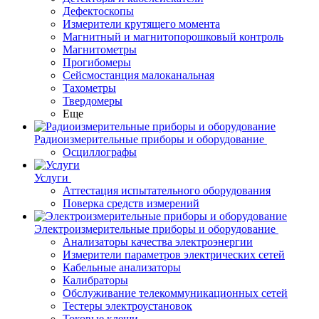
Дефектоскопы
Измерители крутящего момента
Магнитный и магнитопорошковый контроль
Магнитометры
Прогибомеры
Сейсмостанция малоканальная
Тахометры
Твердомеры
Еще
Радиоизмерительные приборы и оборудование
Осциллографы
Услуги
Аттестация испытательного оборудования
Поверка средств измерений
Электроизмерительные приборы и оборудование
Анализаторы качества электроэнергии
Измерители параметров электрических сетей
Кабельные анализаторы
Калибраторы
Обслуживание телекоммуникационных сетей
Тестеры электроустановок
Токовые клещи