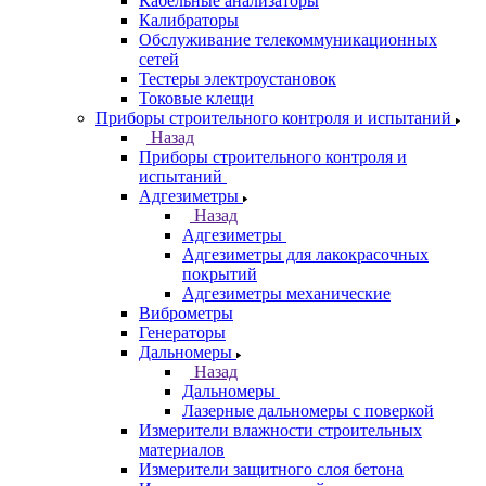
Кабельные анализаторы
Калибраторы
Обслуживание телекоммуникационных
сетей
Тестеры электроустановок
Токовые клещи
Приборы строительного контроля и испытаний
Назад
Приборы строительного контроля и
испытаний
Адгезиметры
Назад
Адгезиметры
Адгезиметры для лакокрасочных
покрытий
Адгезиметры механические
Виброметры
Генераторы
Дальномеры
Назад
Дальномеры
Лазерные дальномеры с поверкой
Измерители влажности строительных
материалов
Измерители защитного слоя бетона