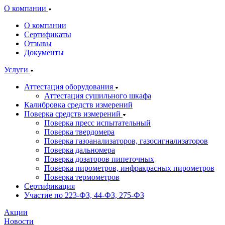
О компании
О компании
Сертификаты
Отзывы
Документы
Услуги
Аттестация оборудования
Аттестация сушильного шкафа
Калибровка средств измерений
Поверка средств измерений
Поверка пресс испытательный
Поверка твердомера
Поверка газоанализаторов, газосигнализаторов
Поверка дальномера
Поверка дозаторов пипеточных
Поверка пирометров, инфракрасных пирометров
Поверка термометров
Сертификация
Участие по 223-ФЗ, 44-ФЗ, 275-ФЗ
Акции
Новости