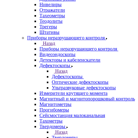
Нивелиры
Отражатели
Тахеометры
Теодолиты
Трегеры
Штативы
Приборы неразрушающего контроля
Назад
Приборы неразрушающего контроля
Видеоэндоскопы
Детекторы и кабелеискатели
Дефектоскопы
Назад
Дефектоскопы
Оптические дефектоскопы
Ультразвуковые дефектоскопы
Измерители крутящего момента
Магнитный и магнитопорошковый контроль
Магнитометры
Прогибомеры
Сейсмостанция малоканальная
Тахометры
Твердомеры
Назад
Твердомеры