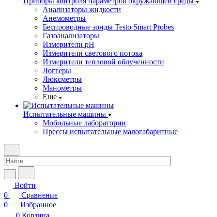
Приборы контроля параметров окружающей среды
Анализаторы жидкости
Анемометры
Беспроводные зонды Testo Smart Probes
Газоанализаторы
Измерители pH
Измерители светового потока
Измерители тепловой облученности
Логгеры
Люксметры
Манометры
Еще
Испытательные машины
Мобильные лаборатории
Прессы испытательные малогабаритные
Войти
0
Сравнение
0
Избранное
0
Корзина