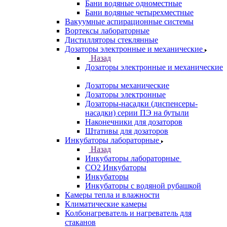
Бани водяные одноместные
Бани водяные четырехместные
Вакуумные аспирационные системы
Вортексы лабораторные
Дистилляторы стеклянные
Дозаторы электронные и механические
Назад
Дозаторы электронные и механические
Дозаторы механические
Дозаторы электронные
Дозаторы-насадки (диспенсеры-
насадки) серии ПЭ на бутыли
Наконечники для дозаторов
Штативы для дозаторов
Инкубаторы лабораторные
Назад
Инкубаторы лабораторные
CO2 Инкубаторы
Инкубаторы
Инкубаторы с водяной рубашкой
Камеры тепла и влажности
Климатические камеры
Колбонагреватель и нагреватель для
стаканов