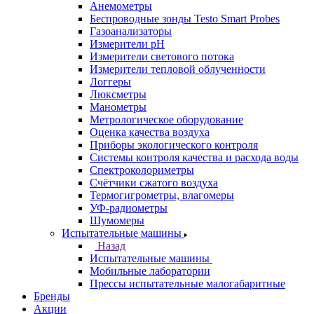
Анемометры
Беспроводные зонды Testo Smart Probes
Газоанализаторы
Измерители pH
Измерители светового потока
Измерители тепловой облученности
Логгеры
Люксметры
Манометры
Метрологическое оборудование
Оценка качества воздуха
Приборы экологического контроля
Системы контроля качества и расхода воды
Спектроколориметры
Счётчики сжатого воздуха
Термогигрометры, влагомеры
УФ-радиометры
Шумомеры
Испытательные машины
Назад
Испытательные машины
Мобильные лаборатории
Прессы испытательные малогабаритные
Бренды
Акции