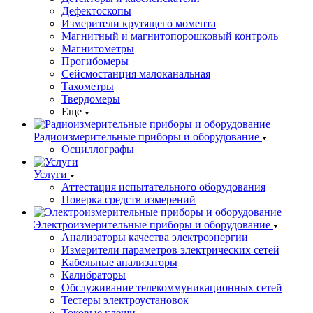
Дефектоскопы
Измерители крутящего момента
Магнитный и магнитопорошковый контроль
Магнитометры
Прогибомеры
Сейсмостанция малоканальная
Тахометры
Твердомеры
Еще
Радиоизмерительные приборы и оборудование
Осциллографы
Услуги
Аттестация испытательного оборудования
Поверка средств измерений
Электроизмерительные приборы и оборудование
Анализаторы качества электроэнергии
Измерители параметров электрических сетей
Кабельные анализаторы
Калибраторы
Обслуживание телекоммуникационных сетей
Тестеры электроустановок
Токовые клещи