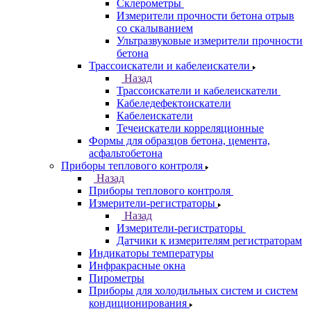
Склерометры
Измерители прочности бетона отрыв
со скалыванием
Ультразвуковые измерители прочности
бетона
Трассоискатели и кабелеискатели
Назад
Трассоискатели и кабелеискатели
Кабеледефектоискатели
Кабелеискатели
Течеискатели корреляционные
Формы для образцов бетона, цемента,
асфальтобетона
Приборы теплового контроля
Назад
Приборы теплового контроля
Измерители-регистраторы
Назад
Измерители-регистраторы
Датчики к измерителям регистраторам
Индикаторы температуры
Инфракрасные окна
Пирометры
Приборы для холодильных систем и систем
кондиционирования