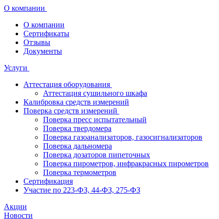
О компании
О компании
Сертификаты
Отзывы
Документы
Услуги
Аттестация оборудования
Аттестация сушильного шкафа
Калибровка средств измерений
Поверка средств измерений
Поверка пресс испытательный
Поверка твердомера
Поверка газоанализаторов, газосигнализаторов
Поверка дальномера
Поверка дозаторов пипеточных
Поверка пирометров, инфракрасных пирометров
Поверка термометров
Сертификация
Участие по 223-ФЗ, 44-ФЗ, 275-ФЗ
Акции
Новости