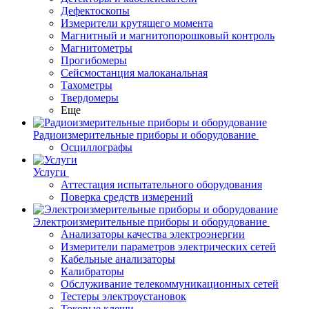
Дефектоскопы
Измерители крутящего момента
Магнитный и магнитопорошковый контроль
Магнитометры
Прогибомеры
Сейсмостанция малоканальная
Тахометры
Твердомеры
Еще
Радиоизмерительные приборы и оборудование
Осциллографы
Услуги
Аттестация испытательного оборудования
Поверка средств измерений
Электроизмерительные приборы и оборудование
Анализаторы качества электроэнергии
Измерители параметров электрических сетей
Кабельные анализаторы
Калибраторы
Обслуживание телекоммуникационных сетей
Тестеры электроустановок
Токовые клещи