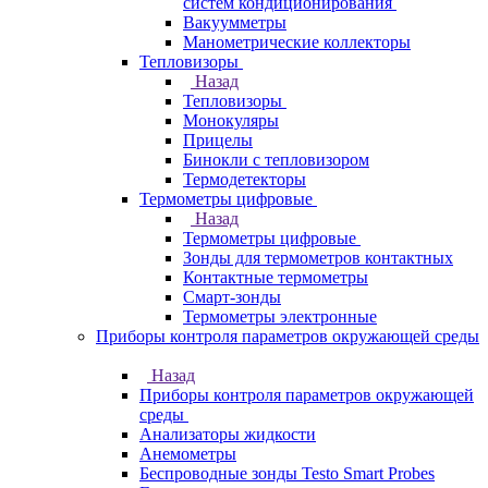
систем кондиционирования
Вакуумметры
Манометрические коллекторы
Тепловизоры
Назад
Тепловизоры
Монокуляры
Прицелы
Бинокли с тепловизором
Термодетекторы
Термометры цифровые
Назад
Термометры цифровые
Зонды для термометров контактных
Контактные термометры
Смарт-зонды
Термометры электронные
Приборы контроля параметров окружающей среды
Назад
Приборы контроля параметров окружающей
среды
Анализаторы жидкости
Анемометры
Беспроводные зонды Testo Smart Probes