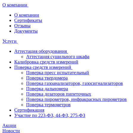
О компании
О компании
Сертификаты
Отзывы
Документы
Услуги
Аттестация оборудования
Аттестация сушильного шкафа
Калибровка средств измерений
Поверка средств измерений
Поверка пресс испытательный
Поверка твердомера
Поверка газоанализаторов, газосигнализаторов
Поверка дальномера
Поверка дозаторов пипеточных
Поверка пирометров, инфракрасных пирометров
Поверка термометров
Сертификация
Участие по 223-ФЗ, 44-ФЗ, 275-ФЗ
Акции
Новости