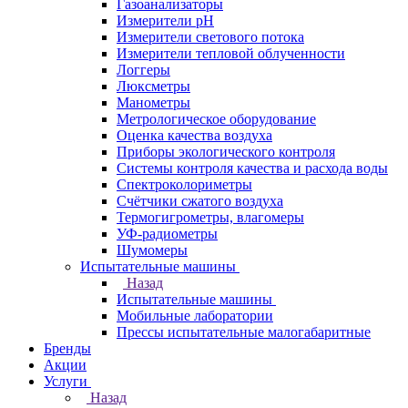
Газоанализаторы
Измерители pH
Измерители светового потока
Измерители тепловой облученности
Логгеры
Люксметры
Манометры
Метрологическое оборудование
Оценка качества воздуха
Приборы экологического контроля
Системы контроля качества и расхода воды
Спектроколориметры
Счётчики сжатого воздуха
Термогигрометры, влагомеры
УФ-радиометры
Шумомеры
Испытательные машины
Назад
Испытательные машины
Мобильные лаборатории
Прессы испытательные малогабаритные
Бренды
Акции
Услуги
Назад