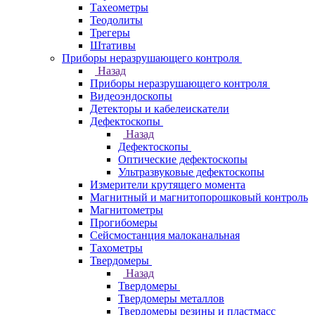
Тахеометры
Теодолиты
Трегеры
Штативы
Приборы неразрушающего контроля
Назад
Приборы неразрушающего контроля
Видеоэндоскопы
Детекторы и кабелеискатели
Дефектоскопы
Назад
Дефектоскопы
Оптические дефектоскопы
Ультразвуковые дефектоскопы
Измерители крутящего момента
Магнитный и магнитопорошковый контроль
Магнитометры
Прогибомеры
Сейсмостанция малоканальная
Тахометры
Твердомеры
Назад
Твердомеры
Твердомеры металлов
Твердомеры резины и пластмасс