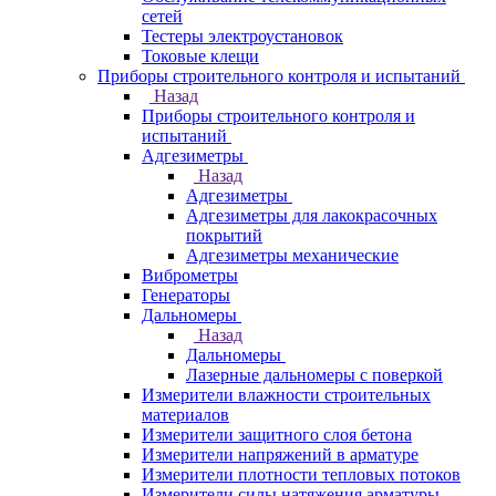
сетей
Тестеры электроустановок
Токовые клещи
Приборы строительного контроля и испытаний
Назад
Приборы строительного контроля и
испытаний
Адгезиметры
Назад
Адгезиметры
Адгезиметры для лакокрасочных
покрытий
Адгезиметры механические
Виброметры
Генераторы
Дальномеры
Назад
Дальномеры
Лазерные дальномеры с поверкой
Измерители влажности строительных
материалов
Измерители защитного слоя бетона
Измерители напряжений в арматуре
Измерители плотности тепловых потоков
Измерители силы натяжения арматуры