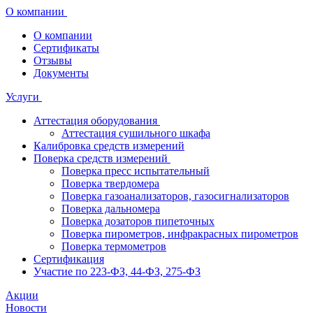
О компании
О компании
Сертификаты
Отзывы
Документы
Услуги
Аттестация оборудования
Аттестация сушильного шкафа
Калибровка средств измерений
Поверка средств измерений
Поверка пресс испытательный
Поверка твердомера
Поверка газоанализаторов, газосигнализаторов
Поверка дальномера
Поверка дозаторов пипеточных
Поверка пирометров, инфракрасных пирометров
Поверка термометров
Сертификация
Участие по 223-ФЗ, 44-ФЗ, 275-ФЗ
Акции
Новости