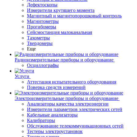
Дефектоскопы
Измерители крутящего момента
Магнитный и магнитопорошковый контроль
Магнитометры
Прогибомеры
Сейсмостанция малоканальная
Тахометры
Твердомеры
Еще
Радиоизмерительные приборы и оборудование
Осциллографы
Услуги
Аттестация испытательного оборудования
Поверка средств измерений
Электроизмерительные приборы и оборудование
Анализаторы качества электроэнергии
Измерители параметров электрических сетей
Кабельные анализаторы
Калибраторы
Обслуживание телекоммуникационных сетей
Тестеры электроустановок
Токовые клещи