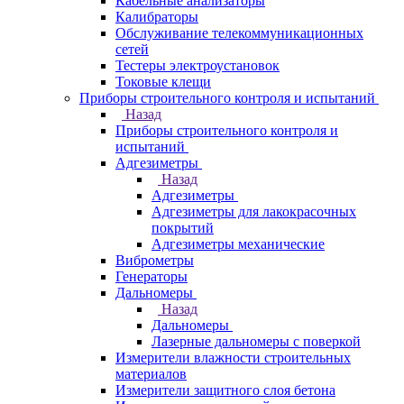
Кабельные анализаторы
Калибраторы
Обслуживание телекоммуникационных
сетей
Тестеры электроустановок
Токовые клещи
Приборы строительного контроля и испытаний
Назад
Приборы строительного контроля и
испытаний
Адгезиметры
Назад
Адгезиметры
Адгезиметры для лакокрасочных
покрытий
Адгезиметры механические
Виброметры
Генераторы
Дальномеры
Назад
Дальномеры
Лазерные дальномеры с поверкой
Измерители влажности строительных
материалов
Измерители защитного слоя бетона