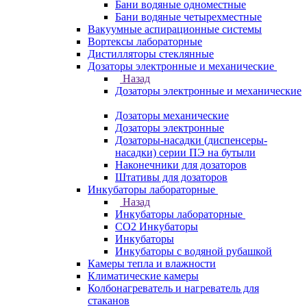
Бани водяные одноместные
Бани водяные четырехместные
Вакуумные аспирационные системы
Вортексы лабораторные
Дистилляторы стеклянные
Дозаторы электронные и механические
Назад
Дозаторы электронные и механические
Дозаторы механические
Дозаторы электронные
Дозаторы-насадки (диспенсеры-
насадки) серии ПЭ на бутыли
Наконечники для дозаторов
Штативы для дозаторов
Инкубаторы лабораторные
Назад
Инкубаторы лабораторные
CO2 Инкубаторы
Инкубаторы
Инкубаторы с водяной рубашкой
Камеры тепла и влажности
Климатические камеры
Колбонагреватель и нагреватель для
стаканов