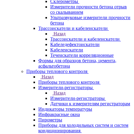
Склерометры
Измерители прочности бетона отрыв
со скалыванием
Ультразвуковые измерители прочности
бетона
Трассоискатели и кабелеискатели
Назад
Трассоискатели и кабелеискатели
Кабеледефектоискатели
Кабелеискатели
Течеискатели корреляционные
Формы для образцов бетона, цемента,
асфальтобетона
Приборы теплового контроля
Назад
Приборы теплового контроля
Измерители-регистраторы
Назад
Измерители-регистраторы
Датчики к измерителям регистраторам
Индикаторы температуры
Инфракрасные окна
Пирометры
Приборы для холодильных систем и систем
кондиционирования