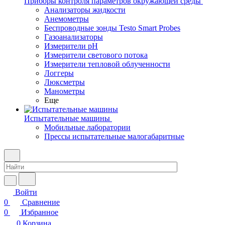
Приборы контроля параметров окружающей среды
Анализаторы жидкости
Анемометры
Беспроводные зонды Testo Smart Probes
Газоанализаторы
Измерители pH
Измерители светового потока
Измерители тепловой облученности
Логгеры
Люксметры
Манометры
Еще
Испытательные машины
Мобильные лаборатории
Прессы испытательные малогабаритные
Войти
0
Сравнение
0
Избранное
0
Корзина