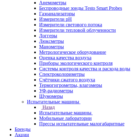
Анемометры
Беспроводные зонды Testo Smart Probes
Газоанализаторы
Измерители pH
Измерители светового потока
Измерители тепловой облученности
Логгеры
Люксметры
Манометры
Метрологическое оборудование
Оценка качества воздуха
Приборы экологического контроля
Системы контроля качества и расхода воды
Спектроколориметры
Счётчики сжатого воздуха
Термогигрометры, влагомеры
УФ-радиометры
Шумомеры
Испытательные машины
Назад
Испытательные машины
Мобильные лаборатории
Прессы испытательные малогабаритные
Бренды
Акции