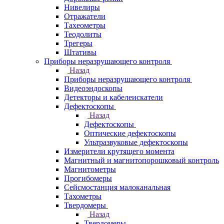
Нивелиры
Отражатели
Тахеометры
Теодолиты
Трегеры
Штативы
Приборы неразрушающего контроля
Назад
Приборы неразрушающего контроля
Видеоэндоскопы
Детекторы и кабелеискатели
Дефектоскопы
Назад
Дефектоскопы
Оптические дефектоскопы
Ультразвуковые дефектоскопы
Измерители крутящего момента
Магнитный и магнитопорошковый контроль
Магнитометры
Прогибомеры
Сейсмостанция малоканальная
Тахометры
Твердомеры
Назад
Твердомеры