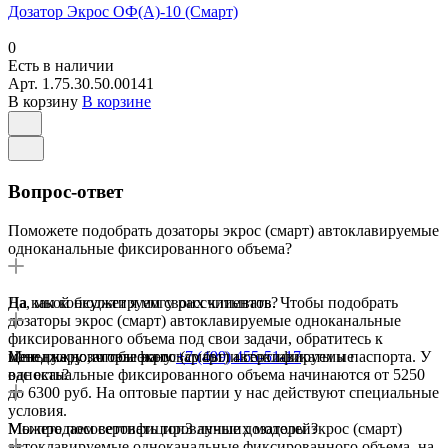
Дозатор Экрос ОФ(А)-10 (Смарт)
0
Есть в наличии
Арт.
1.75.30.50.00141
В корзину
В корзине
Вопрос-ответ
Поможете подобрать дозаторы экрос (смарт) автоклавируемые
одноканальные фиксированного объема?
Да, мы консультируем своих клиентов. Чтобы подобрать
На какой бюджет я могу рассчитывать?
дозаторы экрос (смарт) автоклавируемые одноканальные
фиксированного объема под свои задачи, обратитесь к
менеджеру по телефону
Цены на дозаторы экрос (смарт) автоклавируемые
Мне нужно, чтобы на товар были сертификаты и паспорта. У
+7 (499) 455-51-17
одноканальные фиксированного объема начинаются от 5250
вас есть?
до 6300 руб. На оптовые партии у нас действуют специальные
условия.
Мы продаем сертифицированные дозаторы экрос (смарт)
Можете посоветовать топ3 лучших моделей?
автоклавируемые одноканальные фиксированного объема, на