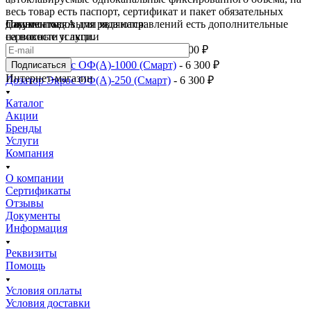
весь товар есть паспорт, сертификат и пакет обязательных
документов. А для ряда направлений есть дополнительные
Самыми ходовыми являются:
Подписаться
сервисные услуги.
на новости и акции
Дозатор Экрос ОФ(А)-50 (Смарт)
- 6 300 ₽
Дозатор Экрос ОФ(А)-1000 (Смарт)
- 6 300 ₽
Подписаться
Интернет-магазин
Дозатор Экрос ОФ(А)-250 (Смарт)
- 6 300 ₽
Каталог
Акции
Бренды
Услуги
Компания
О компании
Сертификаты
Отзывы
Документы
Информация
Реквизиты
Помощь
Условия оплаты
Условия доставки