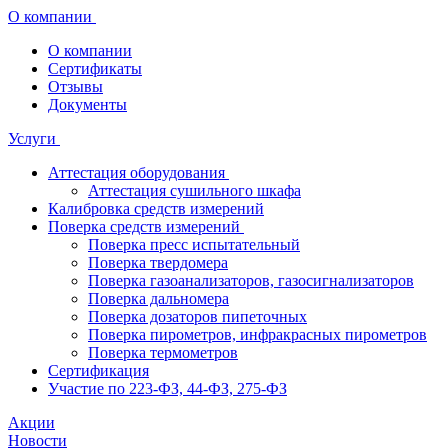
О компании
О компании
Сертификаты
Отзывы
Документы
Услуги
Аттестация оборудования
Аттестация сушильного шкафа
Калибровка средств измерений
Поверка средств измерений
Поверка пресс испытательный
Поверка твердомера
Поверка газоанализаторов, газосигнализаторов
Поверка дальномера
Поверка дозаторов пипеточных
Поверка пирометров, инфракрасных пирометров
Поверка термометров
Сертификация
Участие по 223-ФЗ, 44-ФЗ, 275-ФЗ
Акции
Новости