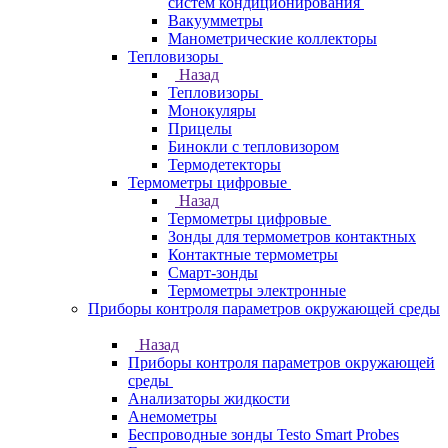
систем кондиционирования
Вакуумметры
Манометрические коллекторы
Тепловизоры
Назад
Тепловизоры
Монокуляры
Прицелы
Бинокли с тепловизором
Термодетекторы
Термометры цифровые
Назад
Термометры цифровые
Зонды для термометров контактных
Контактные термометры
Смарт-зонды
Термометры электронные
Приборы контроля параметров окружающей среды
Назад
Приборы контроля параметров окружающей
среды
Анализаторы жидкости
Анемометры
Беспроводные зонды Testo Smart Probes