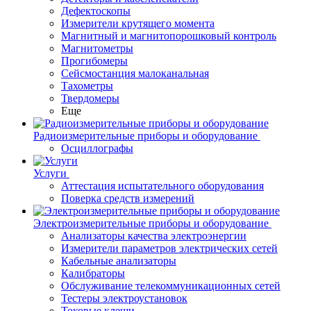
Дефектоскопы
Измерители крутящего момента
Магнитный и магнитопорошковый контроль
Магнитометры
Прогибомеры
Сейсмостанция малоканальная
Тахометры
Твердомеры
Еще
Радиоизмерительные приборы и оборудование
Осциллографы
Услуги
Аттестация испытательного оборудования
Поверка средств измерений
Электроизмерительные приборы и оборудование
Анализаторы качества электроэнергии
Измерители параметров электрических сетей
Кабельные анализаторы
Калибраторы
Обслуживание телекоммуникационных сетей
Тестеры электроустановок
Токовые клещи