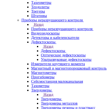
Тахеометры
Теодолиты
Трегеры
Штативы
Приборы неразрушающего контроля
Назад
Приборы неразрушающего контроля
Видеоэндоскопы
Детекторы и кабелеискатели
Дефектоскопы
Назад
Дефектоскопы
Оптические дефектоскопы
Ультразвуковые дефектоскопы
Измерители крутящего момента
Магнитный и магнитопорошковый контроль
Магнитометры
Прогибомеры
Сейсмостанция малоканальная
Тахометры
Твердомеры
Назад
Твердомеры
Твердомеры металлов
Твердомеры резины и пластмасс