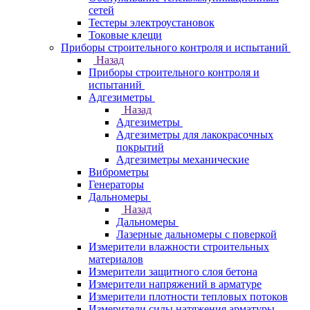
сетей
Тестеры электроустановок
Токовые клещи
Приборы строительного контроля и испытаний
Назад
Приборы строительного контроля и
испытаний
Адгезиметры
Назад
Адгезиметры
Адгезиметры для лакокрасочных
покрытий
Адгезиметры механические
Виброметры
Генераторы
Дальномеры
Назад
Дальномеры
Лазерные дальномеры с поверкой
Измерители влажности строительных
материалов
Измерители защитного слоя бетона
Измерители напряжений в арматуре
Измерители плотности тепловых потоков
Измерители силы натяжения арматуры