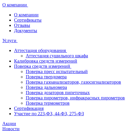
О компании
О компании
Сертификаты
Отзывы
Документы
Услуги
Аттестация оборудования
Аттестация сушильного шкафа
Калибровка средств измерений
Поверка средств измерений
Поверка пресс испытательный
Поверка твердомера
Поверка газоанализаторов, газосигнализаторов
Поверка дальномера
Поверка дозаторов пипеточных
Поверка пирометров, инфракрасных пирометров
Поверка термометров
Сертификация
Участие по 223-ФЗ, 44-ФЗ, 275-ФЗ
Акции
Новости