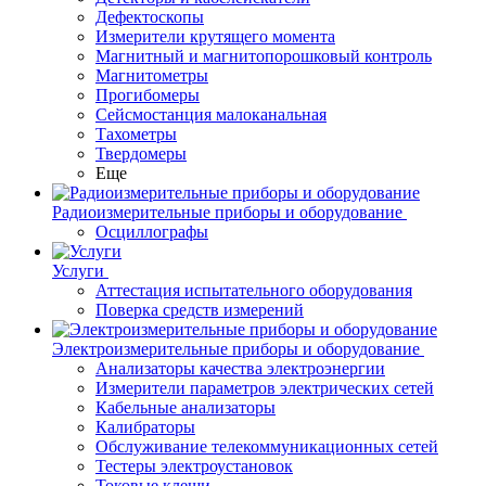
Дефектоскопы
Измерители крутящего момента
Магнитный и магнитопорошковый контроль
Магнитометры
Прогибомеры
Сейсмостанция малоканальная
Тахометры
Твердомеры
Еще
Радиоизмерительные приборы и оборудование
Осциллографы
Услуги
Аттестация испытательного оборудования
Поверка средств измерений
Электроизмерительные приборы и оборудование
Анализаторы качества электроэнергии
Измерители параметров электрических сетей
Кабельные анализаторы
Калибраторы
Обслуживание телекоммуникационных сетей
Тестеры электроустановок
Токовые клещи