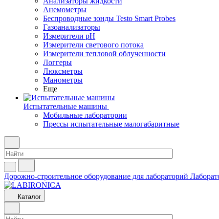
Анализаторы жидкости
Анемометры
Беспроводные зонды Testo Smart Probes
Газоанализаторы
Измерители pH
Измерители светового потока
Измерители тепловой облученности
Логгеры
Люксметры
Манометры
Еще
Испытательные машины
Мобильные лаборатории
Прессы испытательные малогабаритные
Дорожно-строительное оборудование для лабораторий
Лаборат
Каталог