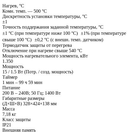
Нагрев, °С
Комн. темп. — 500 °C
Дискретность установки температуры, °С
±1
Точность поддержания заданной температуры, °С
±1 °C (при температуре ниже 100 °C) ±1% (при температуре
свыше 100 °C) ±0,2 °C (с внешн. темп. датчиком)
Термодатчик защиты от перегрева
Отключение при нагреве свыше 540 °C
Мощность нагревательного элемента, кВт
1.350
Мощность
15 / 1.5 Вт (Потр. / созд. мощность)
Таймер
1 мин – 99 ч 59 мин
Питание
200 В – 240В; 50 Гц; 1400 Вт
Габаритные размеры
(Д×Ш×В) 328×424×138 мм
Масса
7,18 кг
Класс защиты
IP21
Внешняя память