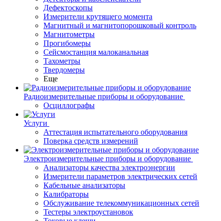
Дефектоскопы
Измерители крутящего момента
Магнитный и магнитопорошковый контроль
Магнитометры
Прогибомеры
Сейсмостанция малоканальная
Тахометры
Твердомеры
Еще
Радиоизмерительные приборы и оборудование
Осциллографы
Услуги
Аттестация испытательного оборудования
Поверка средств измерений
Электроизмерительные приборы и оборудование
Анализаторы качества электроэнергии
Измерители параметров электрических сетей
Кабельные анализаторы
Калибраторы
Обслуживание телекоммуникационных сетей
Тестеры электроустановок
Токовые клещи