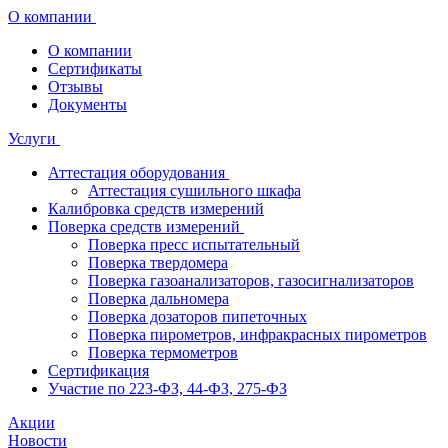
О компании
О компании
Сертификаты
Отзывы
Документы
Услуги
Аттестация оборудования
Аттестация сушильного шкафа
Калибровка средств измерений
Поверка средств измерений
Поверка пресс испытательный
Поверка твердомера
Поверка газоанализаторов, газосигнализаторов
Поверка дальномера
Поверка дозаторов пипеточных
Поверка пирометров, инфракрасных пирометров
Поверка термометров
Сертификация
Участие по 223-ФЗ, 44-ФЗ, 275-ФЗ
Акции
Новости