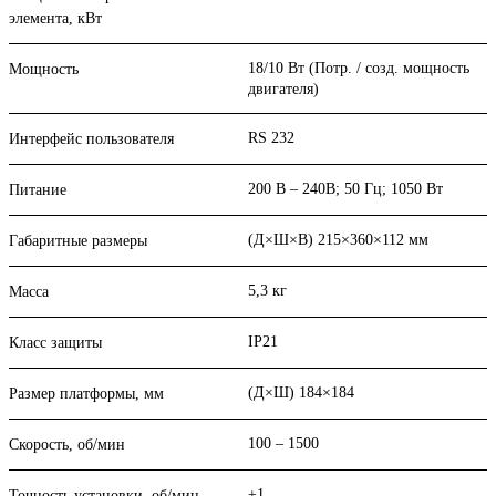
элемента, кВт
18/10 Вт (Потр. / созд. мощность
Мощность
двигателя)
RS 232
Интерфейс пользователя
200 В – 240В; 50 Гц; 1050 Вт
Питание
(Д×Ш×В) 215×360×112 мм
Габаритные размеры
5,3 кг
Масса
IP21
Класс защиты
(Д×Ш) 184×184
Размер платформы, мм
100 – 1500
Скорость, об/мин
±1
Точность установки, об/мин