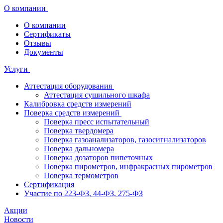
О компании
О компании
Сертификаты
Отзывы
Документы
Услуги
Аттестация оборудования
Аттестация сушильного шкафа
Калибровка средств измерений
Поверка средств измерений
Поверка пресс испытательный
Поверка твердомера
Поверка газоанализаторов, газосигнализаторов
Поверка дальномера
Поверка дозаторов пипеточных
Поверка пирометров, инфракрасных пирометров
Поверка термометров
Сертификация
Участие по 223-ФЗ, 44-ФЗ, 275-ФЗ
Акции
Новости