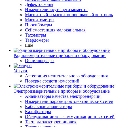
Дефектоскопы
Измерители крутящего момента
Магнитный и магнитопорошковый контроль
Магнитометры
Прогибомеры
Сейсмостанция малоканальная
Тахометры
Твердомеры
Еще
Радиоизмерительные приборы и оборудование
Осциллографы
Услуги
Аттестация испытательного оборудования
Поверка средств измерений
Электроизмерительные приборы и оборудование
Анализаторы качества электроэнергии
Измерители параметров электрических сетей
Кабельные анализаторы
Калибраторы
Обслуживание телекоммуникационных сетей
Тестеры электроустановок
Токовые клещи