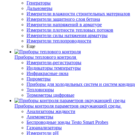
Генераторы
Дальномеры
Измерители влажности строительных материалов
Измерители защитного слоя бетона
Измерители напряжений в арматуре
Измерители плотности тепловых потоков
Измерители силы натяжения арматуры
Измерители теплопроводности
Еще
Приборы теплового контроля
Измерители-регистраторы
Индикаторы температуры
Инфракрасные окна
Пирометры
Приборы для холодильных систем и систем кондиц
Тепловизоры
Термометры цифровые
Приборы контроля параметров окружающей среды
Анализаторы жидкости
Анемометры
Беспроводные зонды Testo Smart Probes
Газоанализаторы
Измерители pH