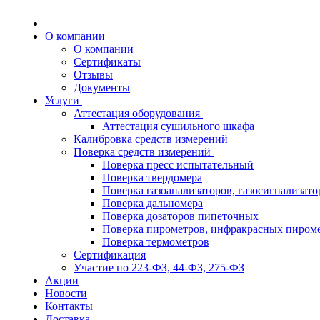
О компании
О компании
Сертификаты
Отзывы
Документы
Услуги
Аттестация оборудования
Аттестация сушильного шкафа
Калибровка средств измерений
Поверка средств измерений
Поверка пресс испытательный
Поверка твердомера
Поверка газоанализаторов, газосигнализато
Поверка дальномера
Поверка дозаторов пипеточных
Поверка пирометров, инфракрасных пиром
Поверка термометров
Сертификация
Участие по 223-ФЗ, 44-ФЗ, 275-ФЗ
Акции
Новости
Контакты
Доставка