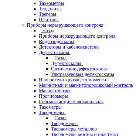
Тахеометры
Теодолиты
Трегеры
Штативы
Приборы неразрушающего контроля
Назад
Приборы неразрушающего контроля
Видеоэндоскопы
Детекторы и кабелеискатели
Дефектоскопы
Назад
Дефектоскопы
Оптические дефектоскопы
Ультразвуковые дефектоскопы
Измерители крутящего момента
Магнитный и магнитопорошковый контроль
Магнитометры
Прогибомеры
Сейсмостанция малоканальная
Тахометры
Твердомеры
Назад
Твердомеры
Твердомеры металлов
Твердомеры резины и пластмасс