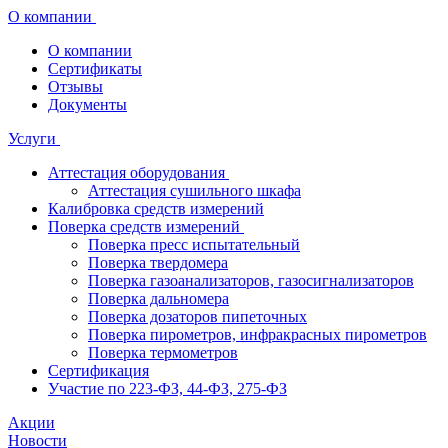
О компании
О компании
Сертификаты
Отзывы
Документы
Услуги
Аттестация оборудования
Аттестация сушильного шкафа
Калибровка средств измерений
Поверка средств измерений
Поверка пресс испытательный
Поверка твердомера
Поверка газоанализаторов, газосигнализаторов
Поверка дальномера
Поверка дозаторов пипеточных
Поверка пирометров, инфракрасных пирометров
Поверка термометров
Сертификация
Участие по 223-ФЗ, 44-ФЗ, 275-ФЗ
Акции
Новости