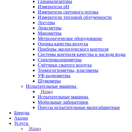
Газоанализаторы
Измерители pH
Измерители светового потока
Измерители тепловой облученности
Логгеры
Люксметры
Манометры
Метрологическое оборудование
Оценка качества воздуха
Приборы экологического контроля
Системы контроля качества и расхода воды
Спектроколориметры
Счётчики сжатого воздуха
Термогигрометры, влагомеры
УФ-радиометры
Шумомеры
Испытательные машины
Назад
Испытательные машины
Мобильные лаборатории
Прессы испытательные малогабаритные
Бренды
Акции
Услуги
Назад