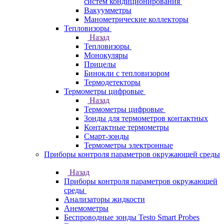
систем кондиционирования
Вакуумметры
Манометрические коллекторы
Тепловизоры
Назад
Тепловизоры
Монокуляры
Прицелы
Бинокли с тепловизором
Термодетекторы
Термометры цифровые
Назад
Термометры цифровые
Зонды для термометров контактных
Контактные термометры
Смарт-зонды
Термометры электронные
Приборы контроля параметров окружающей среды
Назад
Приборы контроля параметров окружающей
среды
Анализаторы жидкости
Анемометры
Беспроводные зонды Testo Smart Probes