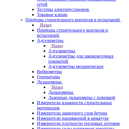
сетей
Тестеры электроустановок
Токовые клещи
Приборы строительного контроля и испытаний
Назад
Приборы строительного контроля и
испытаний
Адгезиметры
Назад
Адгезиметры
Адгезиметры для лакокрасочных
покрытий
Адгезиметры механические
Виброметры
Генераторы
Дальномеры
Назад
Дальномеры
Лазерные дальномеры с поверкой
Измерители влажности строительных
материалов
Измерители защитного слоя бетона
Измерители напряжений в арматуре
Измерители плотности тепловых потоков
Измерители силы натяжения арматуры