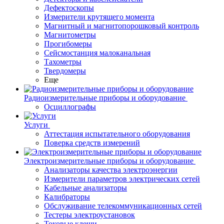
Дефектоскопы
Измерители крутящего момента
Магнитный и магнитопорошковый контроль
Магнитометры
Прогибомеры
Сейсмостанция малоканальная
Тахометры
Твердомеры
Еще
Радиоизмерительные приборы и оборудование
Осциллографы
Услуги
Аттестация испытательного оборудования
Поверка средств измерений
Электроизмерительные приборы и оборудование
Анализаторы качества электроэнергии
Измерители параметров электрических сетей
Кабельные анализаторы
Калибраторы
Обслуживание телекоммуникационных сетей
Тестеры электроустановок
Токовые клещи