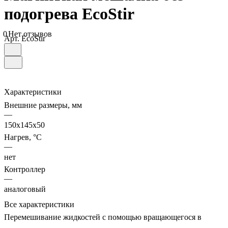
подогрева EcoStir
0
Нет отзывов
Арт.
EcoStir
Характеристики
Внешние размеры, мм
—
150х145х50
Нагрев, °С
—
нет
Контроллер
—
аналоговый
Все характеристики
Перемешивание жидкостей с помощью вращающегося в