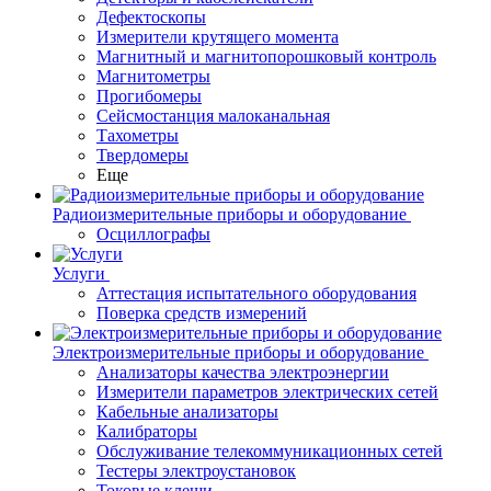
Дефектоскопы
Измерители крутящего момента
Магнитный и магнитопорошковый контроль
Магнитометры
Прогибомеры
Сейсмостанция малоканальная
Тахометры
Твердомеры
Еще
Радиоизмерительные приборы и оборудование
Осциллографы
Услуги
Аттестация испытательного оборудования
Поверка средств измерений
Электроизмерительные приборы и оборудование
Анализаторы качества электроэнергии
Измерители параметров электрических сетей
Кабельные анализаторы
Калибраторы
Обслуживание телекоммуникационных сетей
Тестеры электроустановок
Токовые клещи