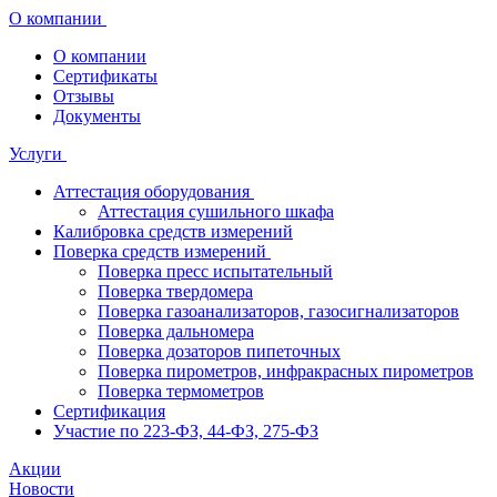
О компании
О компании
Сертификаты
Отзывы
Документы
Услуги
Аттестация оборудования
Аттестация сушильного шкафа
Калибровка средств измерений
Поверка средств измерений
Поверка пресс испытательный
Поверка твердомера
Поверка газоанализаторов, газосигнализаторов
Поверка дальномера
Поверка дозаторов пипеточных
Поверка пирометров, инфракрасных пирометров
Поверка термометров
Сертификация
Участие по 223-ФЗ, 44-ФЗ, 275-ФЗ
Акции
Новости