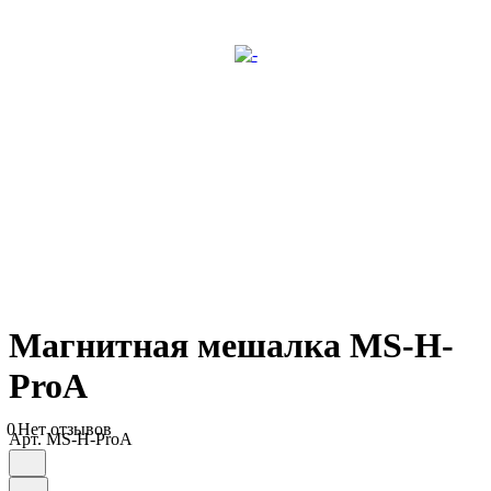
Магнитная мешалка MS-H-
ProA
0
Нет отзывов
Арт.
MS-H-ProA