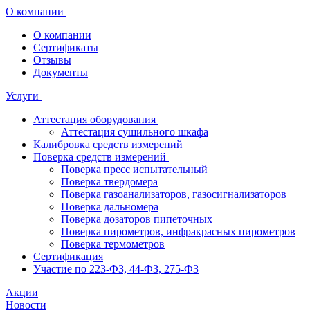
О компании
О компании
Сертификаты
Отзывы
Документы
Услуги
Аттестация оборудования
Аттестация сушильного шкафа
Калибровка средств измерений
Поверка средств измерений
Поверка пресс испытательный
Поверка твердомера
Поверка газоанализаторов, газосигнализаторов
Поверка дальномера
Поверка дозаторов пипеточных
Поверка пирометров, инфракрасных пирометров
Поверка термометров
Сертификация
Участие по 223-ФЗ, 44-ФЗ, 275-ФЗ
Акции
Новости