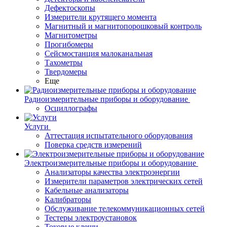
Дефектоскопы
Измерители крутящего момента
Магнитный и магнитопорошковый контроль
Магнитометры
Прогибомеры
Сейсмостанция малоканальная
Тахометры
Твердомеры
Еще
Радиоизмерительные приборы и оборудование
Осциллографы
Услуги
Аттестация испытательного оборудования
Поверка средств измерений
Электроизмерительные приборы и оборудование
Анализаторы качества электроэнергии
Измерители параметров электрических сетей
Кабельные анализаторы
Калибраторы
Обслуживание телекоммуникационных сетей
Тестеры электроустановок
Токовые клещи