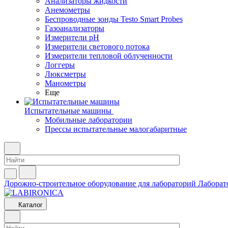
Анализаторы жидкости
Анемометры
Беспроводные зонды Testo Smart Probes
Газоанализаторы
Измерители pH
Измерители светового потока
Измерители тепловой облученности
Логгеры
Люксметры
Манометры
Еще
Испытательные машины
Мобильные лаборатории
Прессы испытательные малогабаритные
Дорожно-строительное оборудование для лабораторий
Лаборат
Каталог