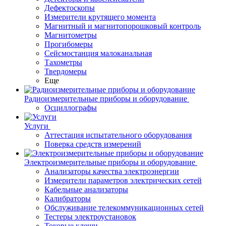
Дефектоскопы
Измерители крутящего момента
Магнитный и магнитопорошковый контроль
Магнитометры
Прогибомеры
Сейсмостанция малоканальная
Тахометры
Твердомеры
Еще
Радиоизмерительные приборы и оборудование
Осциллографы
Услуги
Аттестация испытательного оборудования
Поверка средств измерений
Электроизмерительные приборы и оборудование
Анализаторы качества электроэнергии
Измерители параметров электрических сетей
Кабельные анализаторы
Калибраторы
Обслуживание телекоммуникационных сетей
Тестеры электроустановок
Токовые клещи