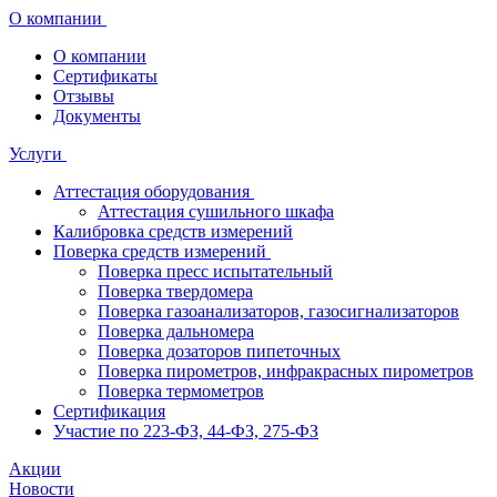
О компании
О компании
Сертификаты
Отзывы
Документы
Услуги
Аттестация оборудования
Аттестация сушильного шкафа
Калибровка средств измерений
Поверка средств измерений
Поверка пресс испытательный
Поверка твердомера
Поверка газоанализаторов, газосигнализаторов
Поверка дальномера
Поверка дозаторов пипеточных
Поверка пирометров, инфракрасных пирометров
Поверка термометров
Сертификация
Участие по 223-ФЗ, 44-ФЗ, 275-ФЗ
Акции
Новости