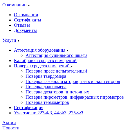
О компании
О компании
Сертификаты
Отзывы
Документы
Услуги
Аттестация оборудования
Аттестация сушильного шкафа
Калибровка средств измерений
Поверка средств измерений
Поверка пресс испытательный
Поверка твердомера
Поверка газоанализаторов, газосигнализаторов
Поверка дальномера
Поверка дозаторов пипеточных
Поверка пирометров, инфракрасных пирометров
Поверка термометров
Сертификация
Участие по 223-ФЗ, 44-ФЗ, 275-ФЗ
Акции
Новости