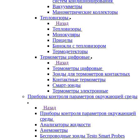
систем кондиционирования
Вакуумметры
Манометрические коллекторы
Тепловизоры
Назад
Тепловизоры
Монокуляры
Прицелы
Бинокли с тепловизором
Термодетекторы
Термометры цифровые
Назад
Термометры цифровые
Зонды для термометров контактных
Контактные термометры
Смарт-зонды
Термометры электронные
Приборы контроля параметров окружающей среды
Назад
Приборы контроля параметров окружающей
среды
Анализаторы жидкости
Анемометры
Беспроводные зонды Testo Smart Probes