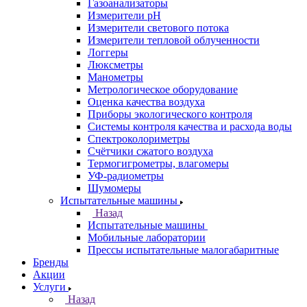
Газоанализаторы
Измерители pH
Измерители светового потока
Измерители тепловой облученности
Логгеры
Люксметры
Манометры
Метрологическое оборудование
Оценка качества воздуха
Приборы экологического контроля
Системы контроля качества и расхода воды
Спектроколориметры
Счётчики сжатого воздуха
Термогигрометры, влагомеры
УФ-радиометры
Шумомеры
Испытательные машины
Назад
Испытательные машины
Мобильные лаборатории
Прессы испытательные малогабаритные
Бренды
Акции
Услуги
Назад