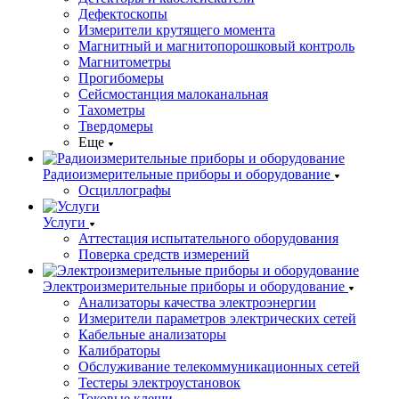
Дефектоскопы
Измерители крутящего момента
Магнитный и магнитопорошковый контроль
Магнитометры
Прогибомеры
Сейсмостанция малоканальная
Тахометры
Твердомеры
Еще
Радиоизмерительные приборы и оборудование
Осциллографы
Услуги
Аттестация испытательного оборудования
Поверка средств измерений
Электроизмерительные приборы и оборудование
Анализаторы качества электроэнергии
Измерители параметров электрических сетей
Кабельные анализаторы
Калибраторы
Обслуживание телекоммуникационных сетей
Тестеры электроустановок
Токовые клещи