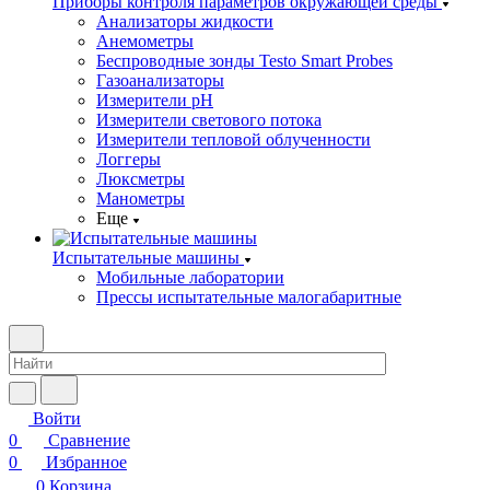
Приборы контроля параметров окружающей среды
Анализаторы жидкости
Анемометры
Беспроводные зонды Testo Smart Probes
Газоанализаторы
Измерители pH
Измерители светового потока
Измерители тепловой облученности
Логгеры
Люксметры
Манометры
Еще
Испытательные машины
Мобильные лаборатории
Прессы испытательные малогабаритные
Войти
0
Сравнение
0
Избранное
0
Корзина