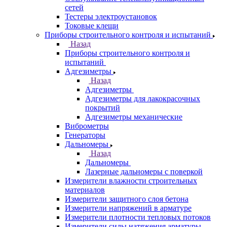
сетей
Тестеры электроустановок
Токовые клещи
Приборы строительного контроля и испытаний
Назад
Приборы строительного контроля и
испытаний
Адгезиметры
Назад
Адгезиметры
Адгезиметры для лакокрасочных
покрытий
Адгезиметры механические
Виброметры
Генераторы
Дальномеры
Назад
Дальномеры
Лазерные дальномеры с поверкой
Измерители влажности строительных
материалов
Измерители защитного слоя бетона
Измерители напряжений в арматуре
Измерители плотности тепловых потоков
Измерители силы натяжения арматуры