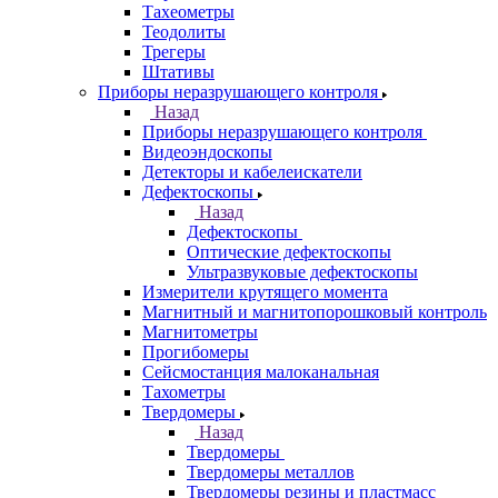
Тахеометры
Теодолиты
Трегеры
Штативы
Приборы неразрушающего контроля
Назад
Приборы неразрушающего контроля
Видеоэндоскопы
Детекторы и кабелеискатели
Дефектоскопы
Назад
Дефектоскопы
Оптические дефектоскопы
Ультразвуковые дефектоскопы
Измерители крутящего момента
Магнитный и магнитопорошковый контроль
Магнитометры
Прогибомеры
Сейсмостанция малоканальная
Тахометры
Твердомеры
Назад
Твердомеры
Твердомеры металлов
Твердомеры резины и пластмасс