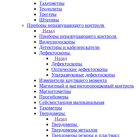
Тахеометры
Теодолиты
Трегеры
Штативы
Приборы неразрушающего контроля
Назад
Приборы неразрушающего контроля
Видеоэндоскопы
Детекторы и кабелеискатели
Дефектоскопы
Назад
Дефектоскопы
Оптические дефектоскопы
Ультразвуковые дефектоскопы
Измерители крутящего момента
Магнитный и магнитопорошковый контроль
Магнитометры
Прогибомеры
Сейсмостанция малоканальная
Тахометры
Твердомеры
Назад
Твердомеры
Твердомеры металлов
Твердомеры резины и пластмасс