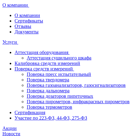
О компании
О компании
Сертификаты
Отзывы
Документы
Услуги
Аттестация оборудования
Аттестация сушильного шкафа
Калибровка средств измерений
Поверка средств измерений
Поверка пресс испытательный
Поверка твердомера
Поверка газоанализаторов, газосигнализаторов
Поверка дальномера
Поверка дозаторов пипеточных
Поверка пирометров, инфракрасных пирометров
Поверка термометров
Сертификация
Участие по 223-ФЗ, 44-ФЗ, 275-ФЗ
Акции
Новости