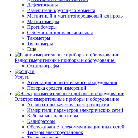
Дефектоскопы
Измерители крутящего момента
Магнитный и магнитопорошковый контроль
Магнитометры
Прогибомеры
Сейсмостанция малоканальная
Тахометры
Твердомеры
Еще
Радиоизмерительные приборы и оборудование
Осциллографы
Услуги
Аттестация испытательного оборудования
Поверка средств измерений
Электроизмерительные приборы и оборудование
Анализаторы качества электроэнергии
Измерители параметров электрических сетей
Кабельные анализаторы
Калибраторы
Обслуживание телекоммуникационных сетей
Тестеры электроустановок
Токовые клещи