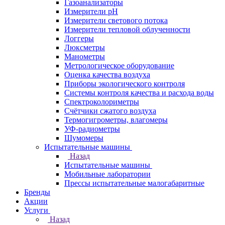
Газоанализаторы
Измерители pH
Измерители светового потока
Измерители тепловой облученности
Логгеры
Люксметры
Манометры
Метрологическое оборудование
Оценка качества воздуха
Приборы экологического контроля
Системы контроля качества и расхода воды
Спектроколориметры
Счётчики сжатого воздуха
Термогигрометры, влагомеры
УФ-радиометры
Шумомеры
Испытательные машины
Назад
Испытательные машины
Мобильные лаборатории
Прессы испытательные малогабаритные
Бренды
Акции
Услуги
Назад