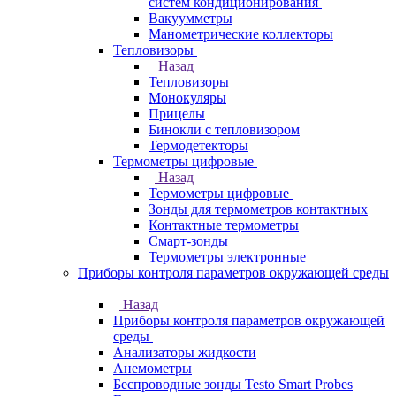
систем кондиционирования
Вакуумметры
Манометрические коллекторы
Тепловизоры
Назад
Тепловизоры
Монокуляры
Прицелы
Бинокли с тепловизором
Термодетекторы
Термометры цифровые
Назад
Термометры цифровые
Зонды для термометров контактных
Контактные термометры
Смарт-зонды
Термометры электронные
Приборы контроля параметров окружающей среды
Назад
Приборы контроля параметров окружающей
среды
Анализаторы жидкости
Анемометры
Беспроводные зонды Testo Smart Probes