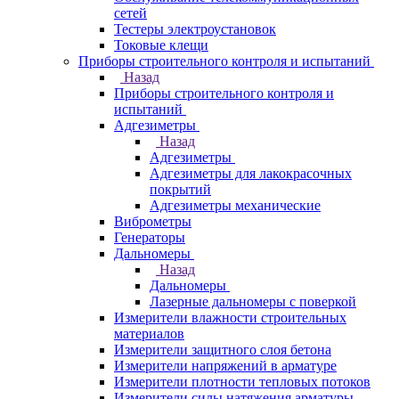
сетей
Тестеры электроустановок
Токовые клещи
Приборы строительного контроля и испытаний
Назад
Приборы строительного контроля и
испытаний
Адгезиметры
Назад
Адгезиметры
Адгезиметры для лакокрасочных
покрытий
Адгезиметры механические
Виброметры
Генераторы
Дальномеры
Назад
Дальномеры
Лазерные дальномеры с поверкой
Измерители влажности строительных
материалов
Измерители защитного слоя бетона
Измерители напряжений в арматуре
Измерители плотности тепловых потоков
Измерители силы натяжения арматуры