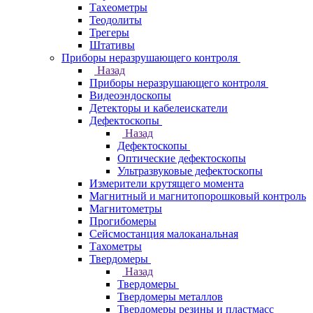
Тахеометры
Теодолиты
Трегеры
Штативы
Приборы неразрушающего контроля
Назад
Приборы неразрушающего контроля
Видеоэндоскопы
Детекторы и кабелеискатели
Дефектоскопы
Назад
Дефектоскопы
Оптические дефектоскопы
Ультразвуковые дефектоскопы
Измерители крутящего момента
Магнитный и магнитопорошковый контроль
Магнитометры
Прогибомеры
Сейсмостанция малоканальная
Тахометры
Твердомеры
Назад
Твердомеры
Твердомеры металлов
Твердомеры резины и пластмасс