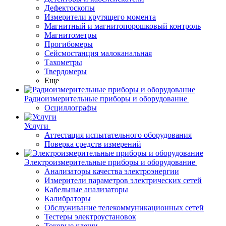
Дефектоскопы
Измерители крутящего момента
Магнитный и магнитопорошковый контроль
Магнитометры
Прогибомеры
Сейсмостанция малоканальная
Тахометры
Твердомеры
Еще
Радиоизмерительные приборы и оборудование
Осциллографы
Услуги
Аттестация испытательного оборудования
Поверка средств измерений
Электроизмерительные приборы и оборудование
Анализаторы качества электроэнергии
Измерители параметров электрических сетей
Кабельные анализаторы
Калибраторы
Обслуживание телекоммуникационных сетей
Тестеры электроустановок
Токовые клещи