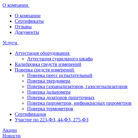
О компании
О компании
Сертификаты
Отзывы
Документы
Услуги
Аттестация оборудования
Аттестация сушильного шкафа
Калибровка средств измерений
Поверка средств измерений
Поверка пресс испытательный
Поверка твердомера
Поверка газоанализаторов, газосигнализаторов
Поверка дальномера
Поверка дозаторов пипеточных
Поверка пирометров, инфракрасных пирометров
Поверка термометров
Сертификация
Участие по 223-ФЗ, 44-ФЗ, 275-ФЗ
Акции
Новости