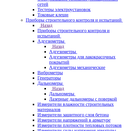
сетей
Тестеры электроустановок
Токовые клещи
Приборы строительного контроля и испытаний
Назад
Приборы строительного контроля и
испытаний
Адгезиметры
Назад
Адгезиметры
Адгезиметры для лакокрасочных
покрытий
Адгезиметры механические
Виброметры
Генераторы
Дальномеры
Назад
Дальномеры
Лазерные дальномеры с поверкой
Измерители влажности строительных
материалов
Измерители защитного слоя бетона
Измерители напряжений в арматуре
Измерители плотности тепловых потоков
Измерители силы натяжения арматуры