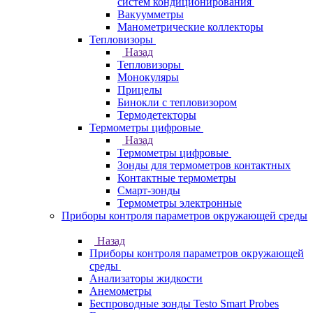
систем кондиционирования
Вакуумметры
Манометрические коллекторы
Тепловизоры
Назад
Тепловизоры
Монокуляры
Прицелы
Бинокли с тепловизором
Термодетекторы
Термометры цифровые
Назад
Термометры цифровые
Зонды для термометров контактных
Контактные термометры
Смарт-зонды
Термометры электронные
Приборы контроля параметров окружающей среды
Назад
Приборы контроля параметров окружающей
среды
Анализаторы жидкости
Анемометры
Беспроводные зонды Testo Smart Probes