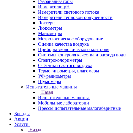
Газоанализаторы
Измерители pH
Измерители светового потока
Измерители тепловой облученности
Логгеры
Люксметры
Манометры
Метрологическое оборудование
Оценка качества воздуха
Приборы экологического контроля
Системы контроля качества и расхода воды
Спектроколориметры
Счётчики сжатого воздуха
Термогигрометры, влагомеры
УФ-радиометры
Шумомеры
Испытательные машины
Назад
Испытательные машины
Мобильные лаборатории
Прессы испытательные малогабаритные
Бренды
Акции
Услуги
Назад