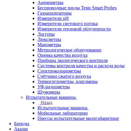
Анемометры
Беспроводные зонды Testo Smart Probes
Газоанализаторы
Измерители pH
Измерители светового потока
Измерители тепловой облученности
Логгеры
Люксметры
Манометры
Метрологическое оборудование
Оценка качества воздуха
Приборы экологического контроля
Системы контроля качества и расхода воды
Спектроколориметры
Счётчики сжатого воздуха
Термогигрометры, влагомеры
УФ-радиометры
Шумомеры
Испытательные машины
Назад
Испытательные машины
Мобильные лаборатории
Прессы испытательные малогабаритные
Бренды
Акции