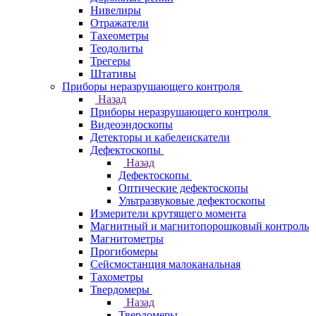
Нивелиры
Отражатели
Тахеометры
Теодолиты
Трегеры
Штативы
Приборы неразрушающего контроля
Назад
Приборы неразрушающего контроля
Видеоэндоскопы
Детекторы и кабелеискатели
Дефектоскопы
Назад
Дефектоскопы
Оптические дефектоскопы
Ультразвуковые дефектоскопы
Измерители крутящего момента
Магнитный и магнитопорошковый контроль
Магнитометры
Прогибомеры
Сейсмостанция малоканальная
Тахометры
Твердомеры
Назад
Твердомеры