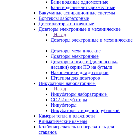
Бани водяные одноместные
Бани водяные четырехместные
Вакуумные аспирационные системы
Вортексы лабораторные
Дистилляторы стеклянные
Дозаторы электронные и механические
Назад
Дозаторы электронные и механические
Дозаторы механические
Дозаторы электронные
Дозаторы-насадки (диспенсеры-
насадки) серии ПЭ на бутыли
Наконечники для дозаторов
Штативы для дозаторов
Инкубаторы лабораторные
Назад
Инкубаторы лабораторные
CO2 Инкубаторы
Инкубаторы
Инкубаторы с водяной рубашкой
Камеры тепла и влажности
Климатические камеры
Колбонагреватель и нагреватель для
стаканов