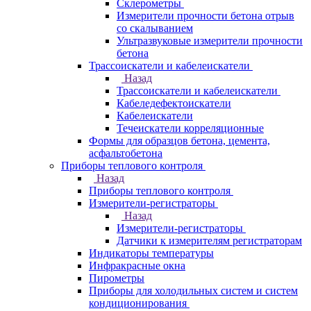
Склерометры
Измерители прочности бетона отрыв
со скалыванием
Ультразвуковые измерители прочности
бетона
Трассоискатели и кабелеискатели
Назад
Трассоискатели и кабелеискатели
Кабеледефектоискатели
Кабелеискатели
Течеискатели корреляционные
Формы для образцов бетона, цемента,
асфальтобетона
Приборы теплового контроля
Назад
Приборы теплового контроля
Измерители-регистраторы
Назад
Измерители-регистраторы
Датчики к измерителям регистраторам
Индикаторы температуры
Инфракрасные окна
Пирометры
Приборы для холодильных систем и систем
кондиционирования