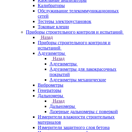
Кабельные анализаторы
Калибраторы
Обслуживание телекоммуникационных
сетей
Тестеры электроустановок
Токовые клещи
Приборы строительного контроля и испытаний
Назад
Приборы строительного контроля и
испытаний
Адгезиметры
Назад
Адгезиметры
Адгезиметры для лакокрасочных
покрытий
Адгезиметры механические
Виброметры
Генераторы
Дальномеры
Назад
Дальномеры
Лазерные дальномеры с поверкой
Измерители влажности строительных
материалов
Измерители защитного слоя бетона