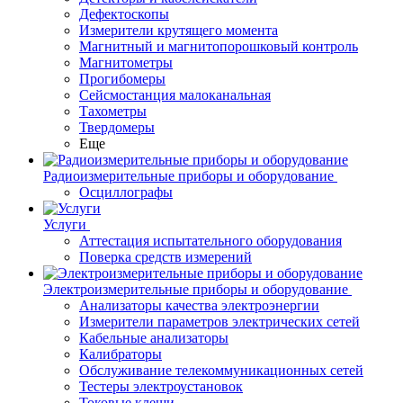
Дефектоскопы
Измерители крутящего момента
Магнитный и магнитопорошковый контроль
Магнитометры
Прогибомеры
Сейсмостанция малоканальная
Тахометры
Твердомеры
Еще
Радиоизмерительные приборы и оборудование
Осциллографы
Услуги
Аттестация испытательного оборудования
Поверка средств измерений
Электроизмерительные приборы и оборудование
Анализаторы качества электроэнергии
Измерители параметров электрических сетей
Кабельные анализаторы
Калибраторы
Обслуживание телекоммуникационных сетей
Тестеры электроустановок
Токовые клещи