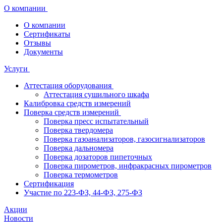
О компании
О компании
Сертификаты
Отзывы
Документы
Услуги
Аттестация оборудования
Аттестация сушильного шкафа
Калибровка средств измерений
Поверка средств измерений
Поверка пресс испытательный
Поверка твердомера
Поверка газоанализаторов, газосигнализаторов
Поверка дальномера
Поверка дозаторов пипеточных
Поверка пирометров, инфракрасных пирометров
Поверка термометров
Сертификация
Участие по 223-ФЗ, 44-ФЗ, 275-ФЗ
Акции
Новости