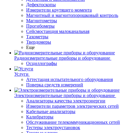
Дефектоскопы
Измерители крутящего момента
Магнитный и магнитопорошковый контроль
Магнитометры
Прогибомеры
Сейсмостанция малоканальная
Тахометры
Твердомеры
Еще
Радиоизмерительные приборы и оборудование
Осциллографы
Услуги
Аттестация испытательного оборудования
Поверка средств измерений
Электроизмерительные приборы и оборудование
Анализаторы качества электроэнергии
Измерители параметров электрических сетей
Кабельные анализаторы
Калибраторы
Обслуживание телекоммуникационных сетей
Тестеры электроустановок
Токовые клещи