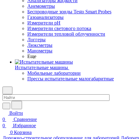
Анализаторы жидкости
Анемометры
Беспроводные зонды Testo Smart Probes
Газоанализаторы
Измерители pH
Измерители светового потока
Измерители тепловой облученности
Логгеры
Люксметры
Манометры
Еще
Испытательные машины
Мобильные лаборатории
Прессы испытательные малогабаритные
Войти
0
Сравнение
0
Избранное
0
Корзина
Дорожно-строительное оборудование для лабораторий
Лаборат