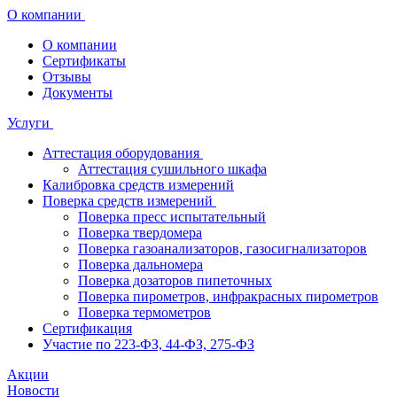
О компании
О компании
Сертификаты
Отзывы
Документы
Услуги
Аттестация оборудования
Аттестация сушильного шкафа
Калибровка средств измерений
Поверка средств измерений
Поверка пресс испытательный
Поверка твердомера
Поверка газоанализаторов, газосигнализаторов
Поверка дальномера
Поверка дозаторов пипеточных
Поверка пирометров, инфракрасных пирометров
Поверка термометров
Сертификация
Участие по 223-ФЗ, 44-ФЗ, 275-ФЗ
Акции
Новости