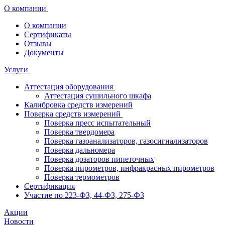
О компании
О компании
Сертификаты
Отзывы
Документы
Услуги
Аттестация оборудования
Аттестация сушильного шкафа
Калибровка средств измерений
Поверка средств измерений
Поверка пресс испытательный
Поверка твердомера
Поверка газоанализаторов, газосигнализаторов
Поверка дальномера
Поверка дозаторов пипеточных
Поверка пирометров, инфракрасных пирометров
Поверка термометров
Сертификация
Участие по 223-ФЗ, 44-ФЗ, 275-ФЗ
Акции
Новости