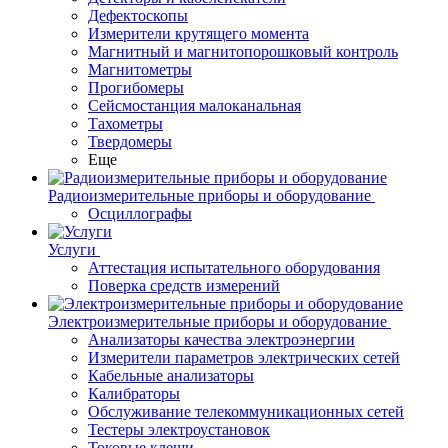
Дефектоскопы
Измерители крутящего момента
Магнитный и магнитопорошковый контроль
Магнитометры
Прогибомеры
Сейсмостанция малоканальная
Тахометры
Твердомеры
Еще
Радиоизмерительные приборы и оборудование
Осциллографы
Услуги
Аттестация испытательного оборудования
Поверка средств измерений
Электроизмерительные приборы и оборудование
Анализаторы качества электроэнергии
Измерители параметров электрических сетей
Кабельные анализаторы
Калибраторы
Обслуживание телекоммуникационных сетей
Тестеры электроустановок
Токовые клещи