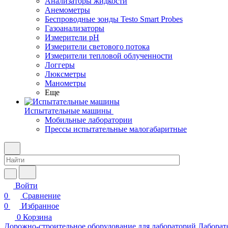
Анализаторы жидкости
Анемометры
Беспроводные зонды Testo Smart Probes
Газоанализаторы
Измерители pH
Измерители светового потока
Измерители тепловой облученности
Логгеры
Люксметры
Манометры
Еще
Испытательные машины
Мобильные лаборатории
Прессы испытательные малогабаритные
Войти
0
Сравнение
0
Избранное
0
Корзина
Дорожно-строительное оборудование для лабораторий
Лаборат