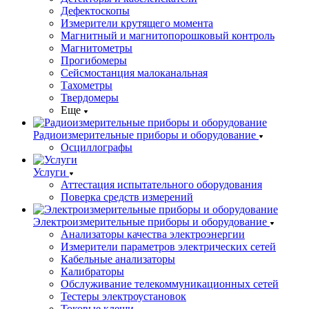
Дефектоскопы
Измерители крутящего момента
Магнитный и магнитопорошковый контроль
Магнитометры
Прогибомеры
Сейсмостанция малоканальная
Тахометры
Твердомеры
Еще
Радиоизмерительные приборы и оборудование
Осциллографы
Услуги
Аттестация испытательного оборудования
Поверка средств измерений
Электроизмерительные приборы и оборудование
Анализаторы качества электроэнергии
Измерители параметров электрических сетей
Кабельные анализаторы
Калибраторы
Обслуживание телекоммуникационных сетей
Тестеры электроустановок
Токовые клещи