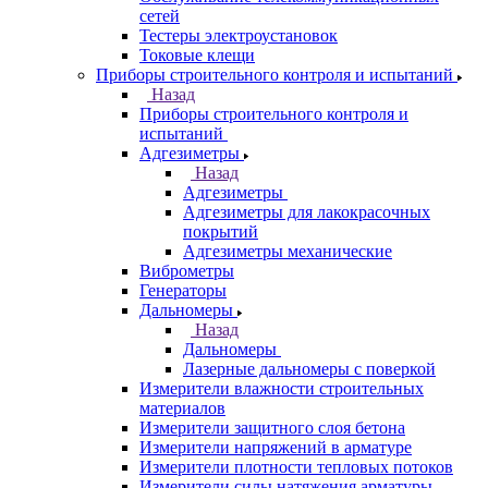
сетей
Тестеры электроустановок
Токовые клещи
Приборы строительного контроля и испытаний
Назад
Приборы строительного контроля и
испытаний
Адгезиметры
Назад
Адгезиметры
Адгезиметры для лакокрасочных
покрытий
Адгезиметры механические
Виброметры
Генераторы
Дальномеры
Назад
Дальномеры
Лазерные дальномеры с поверкой
Измерители влажности строительных
материалов
Измерители защитного слоя бетона
Измерители напряжений в арматуре
Измерители плотности тепловых потоков
Измерители силы натяжения арматуры