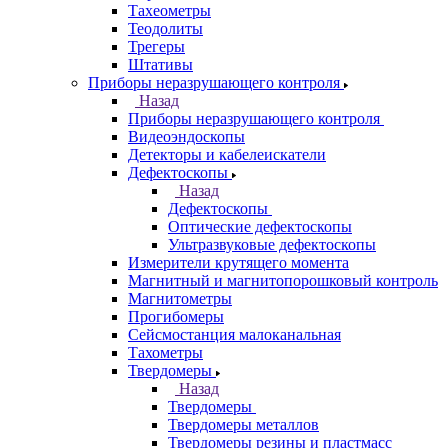
Тахеометры
Теодолиты
Трегеры
Штативы
Приборы неразрушающего контроля
Назад
Приборы неразрушающего контроля
Видеоэндоскопы
Детекторы и кабелеискатели
Дефектоскопы
Назад
Дефектоскопы
Оптические дефектоскопы
Ультразвуковые дефектоскопы
Измерители крутящего момента
Магнитный и магнитопорошковый контроль
Магнитометры
Прогибомеры
Сейсмостанция малоканальная
Тахометры
Твердомеры
Назад
Твердомеры
Твердомеры металлов
Твердомеры резины и пластмасс