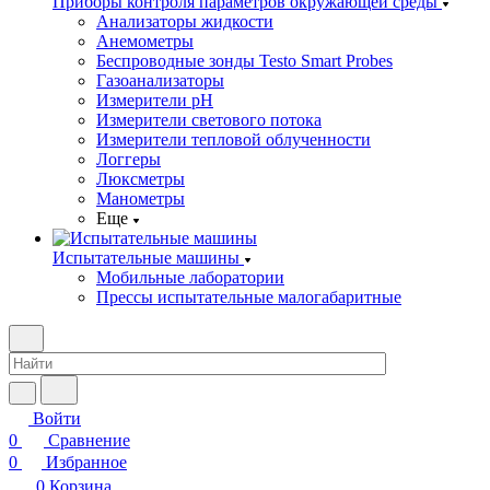
Приборы контроля параметров окружающей среды
Анализаторы жидкости
Анемометры
Беспроводные зонды Testo Smart Probes
Газоанализаторы
Измерители pH
Измерители светового потока
Измерители тепловой облученности
Логгеры
Люксметры
Манометры
Еще
Испытательные машины
Мобильные лаборатории
Прессы испытательные малогабаритные
Войти
0
Сравнение
0
Избранное
0
Корзина