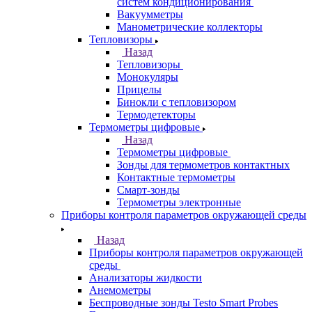
систем кондиционирования
Вакуумметры
Манометрические коллекторы
Тепловизоры
Назад
Тепловизоры
Монокуляры
Прицелы
Бинокли с тепловизором
Термодетекторы
Термометры цифровые
Назад
Термометры цифровые
Зонды для термометров контактных
Контактные термометры
Смарт-зонды
Термометры электронные
Приборы контроля параметров окружающей среды
Назад
Приборы контроля параметров окружающей
среды
Анализаторы жидкости
Анемометры
Беспроводные зонды Testo Smart Probes