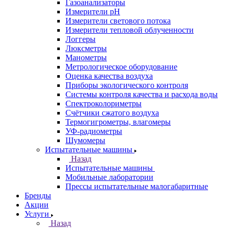
Газоанализаторы
Измерители pH
Измерители светового потока
Измерители тепловой облученности
Логгеры
Люксметры
Манометры
Метрологическое оборудование
Оценка качества воздуха
Приборы экологического контроля
Системы контроля качества и расхода воды
Спектроколориметры
Счётчики сжатого воздуха
Термогигрометры, влагомеры
УФ-радиометры
Шумомеры
Испытательные машины
Назад
Испытательные машины
Мобильные лаборатории
Прессы испытательные малогабаритные
Бренды
Акции
Услуги
Назад