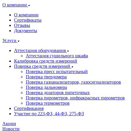
О компании
О компании
Сертификаты
Отзывы
Документы
Услуги
Аттестация оборудования
Аттестация сушильного шкафа
Калибровка средств измерений
Поверка средств измерений
Поверка пресс испытательный
Поверка твердомера
Поверка газоанализаторов, газосигнализаторов
Поверка дальномера
Поверка дозаторов пипеточных
Поверка пирометров, инфракрасных пирометров
Поверка термометров
Сертификация
Участие по 223-ФЗ, 44-ФЗ, 275-ФЗ
Акции
Новости