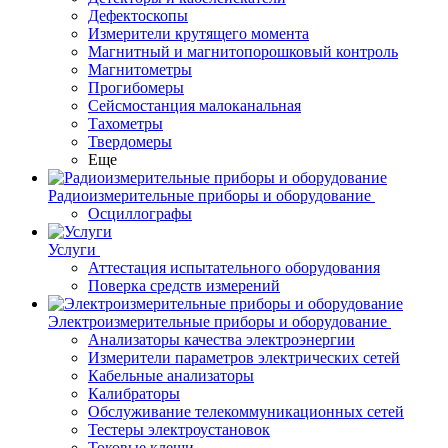
Дефектоскопы
Измерители крутящего момента
Магнитный и магнитопорошковый контроль
Магнитометры
Прогибомеры
Сейсмостанция малоканальная
Тахометры
Твердомеры
Еще
Радиоизмерительные приборы и оборудование
Осциллографы
Услуги
Аттестация испытательного оборудования
Поверка средств измерений
Электроизмерительные приборы и оборудование
Анализаторы качества электроэнергии
Измерители параметров электрических сетей
Кабельные анализаторы
Калибраторы
Обслуживание телекоммуникационных сетей
Тестеры электроустановок
Токовые клещи