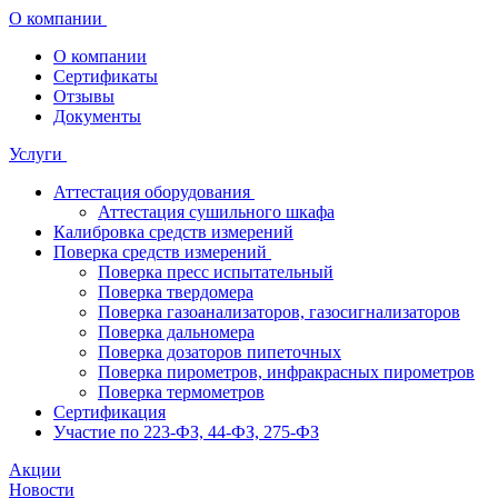
О компании
О компании
Сертификаты
Отзывы
Документы
Услуги
Аттестация оборудования
Аттестация сушильного шкафа
Калибровка средств измерений
Поверка средств измерений
Поверка пресс испытательный
Поверка твердомера
Поверка газоанализаторов, газосигнализаторов
Поверка дальномера
Поверка дозаторов пипеточных
Поверка пирометров, инфракрасных пирометров
Поверка термометров
Сертификация
Участие по 223-ФЗ, 44-ФЗ, 275-ФЗ
Акции
Новости