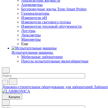
Анализаторы жидкости
Анемометры
Беспроводные зонды Testo Smart Probes
Газоанализаторы
Измерители pH
Измерители светового потока
Измерители тепловой облученности
Логгеры
Люксметры
Манометры
Еще
Испытательные машины
Мобильные лаборатории
Прессы испытательные малогабаритные
Дорожно-строительное оборудование для лабораторий
Лаборат
Каталог