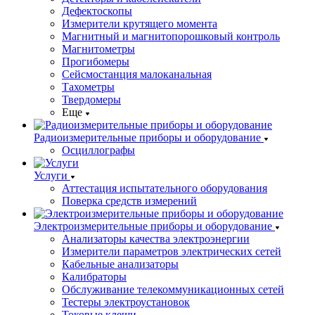
Дефектоскопы
Измерители крутящего момента
Магнитный и магнитопорошковый контроль
Магнитометры
Прогибомеры
Сейсмостанция малоканальная
Тахометры
Твердомеры
Еще
Радиоизмерительные приборы и оборудование
Осциллографы
Услуги
Аттестация испытательного оборудования
Поверка средств измерений
Электроизмерительные приборы и оборудование
Анализаторы качества электроэнергии
Измерители параметров электрических сетей
Кабельные анализаторы
Калибраторы
Обслуживание телекоммуникационных сетей
Тестеры электроустановок
Токовые клещи