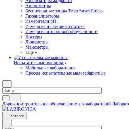
Анализаторы жидкости
Анемометры
Беспроводные зонды Testo Smart Probes
Газоанализаторы
Измерители pH
Измерители светового потока
Измерители тепловой облученности
Логгеры
Люксметры
Манометры
Еще
Испытательные машины
Мобильные лаборатории
Прессы испытательные малогабаритные
Дорожно-строительное оборудование для лабораторий
Лаборат
Каталог