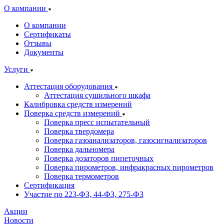
О компании
О компании
Сертификаты
Отзывы
Документы
Услуги
Аттестация оборудования
Аттестация сушильного шкафа
Калибровка средств измерений
Поверка средств измерений
Поверка пресс испытательный
Поверка твердомера
Поверка газоанализаторов, газосигнализаторов
Поверка дальномера
Поверка дозаторов пипеточных
Поверка пирометров, инфракрасных пирометров
Поверка термометров
Сертификация
Участие по 223-ФЗ, 44-ФЗ, 275-ФЗ
Акции
Новости