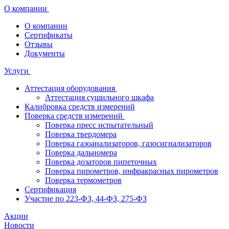
О компании
О компании
Сертификаты
Отзывы
Документы
Услуги
Аттестация оборудования
Аттестация сушильного шкафа
Калибровка средств измерений
Поверка средств измерений
Поверка пресс испытательный
Поверка твердомера
Поверка газоанализаторов, газосигнализаторов
Поверка дальномера
Поверка дозаторов пипеточных
Поверка пирометров, инфракрасных пирометров
Поверка термометров
Сертификация
Участие по 223-ФЗ, 44-ФЗ, 275-ФЗ
Акции
Новости