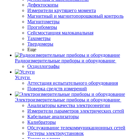
Дефектоскопы
Измерители крутящего момента
Магнитный и магнитопорошковый контроль
Магнитометры
Прогибомеры
Сейсмостанция малоканальная
Тахометры
Твердомеры
Еще
Радиоизмерительные приборы и оборудование
Осциллографы
Услуги
Аттестация испытательного оборудования
Поверка средств измерений
Электроизмерительные приборы и оборудование
Анализаторы качества электроэнергии
Измерители параметров электрических сетей
Кабельные анализаторы
Калибраторы
Обслуживание телекоммуникационных сетей
Тестеры электроустановок
Токовые клещи