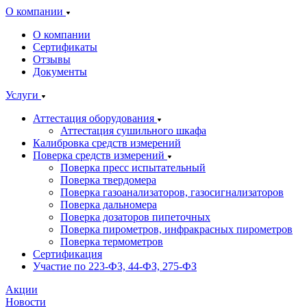
О компании
О компании
Сертификаты
Отзывы
Документы
Услуги
Аттестация оборудования
Аттестация сушильного шкафа
Калибровка средств измерений
Поверка средств измерений
Поверка пресс испытательный
Поверка твердомера
Поверка газоанализаторов, газосигнализаторов
Поверка дальномера
Поверка дозаторов пипеточных
Поверка пирометров, инфракрасных пирометров
Поверка термометров
Сертификация
Участие по 223-ФЗ, 44-ФЗ, 275-ФЗ
Акции
Новости