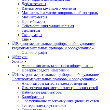
Дефектоскопы
Измерители крутящего момента
Магнитный и магнитопорошковый контроль
Магнитометры
Прогибомеры
Сейсмостанция малоканальная
Тахометры
Твердомеры
Еще
Радиоизмерительные приборы и оборудование
Осциллографы
Услуги
Аттестация испытательного оборудования
Поверка средств измерений
Электроизмерительные приборы и оборудование
Анализаторы качества электроэнергии
Измерители параметров электрических сетей
Кабельные анализаторы
Калибраторы
Обслуживание телекоммуникационных сетей
Тестеры электроустановок
Токовые клещи