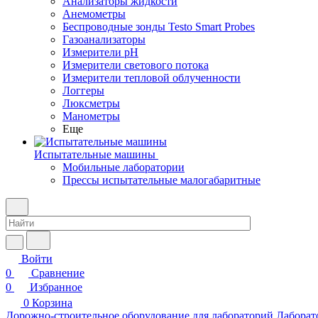
Анализаторы жидкости
Анемометры
Беспроводные зонды Testo Smart Probes
Газоанализаторы
Измерители pH
Измерители светового потока
Измерители тепловой облученности
Логгеры
Люксметры
Манометры
Еще
Испытательные машины
Мобильные лаборатории
Прессы испытательные малогабаритные
Войти
0
Сравнение
0
Избранное
0
Корзина
Дорожно-строительное оборудование для лабораторий
Лаборат