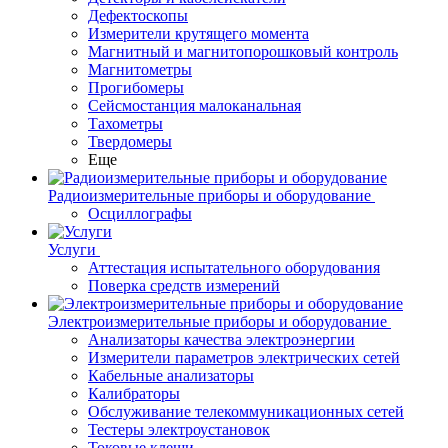
Дефектоскопы
Измерители крутящего момента
Магнитный и магнитопорошковый контроль
Магнитометры
Прогибомеры
Сейсмостанция малоканальная
Тахометры
Твердомеры
Еще
Радиоизмерительные приборы и оборудование
Осциллографы
Услуги
Аттестация испытательного оборудования
Поверка средств измерений
Электроизмерительные приборы и оборудование
Анализаторы качества электроэнергии
Измерители параметров электрических сетей
Кабельные анализаторы
Калибраторы
Обслуживание телекоммуникационных сетей
Тестеры электроустановок
Токовые клещи