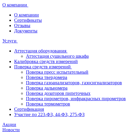
О компании
О компании
Сертификаты
Отзывы
Документы
Услуги
Аттестация оборудования
Аттестация сушильного шкафа
Калибровка средств измерений
Поверка средств измерений
Поверка пресс испытательный
Поверка твердомера
Поверка газоанализаторов, газосигнализаторов
Поверка дальномера
Поверка дозаторов пипеточных
Поверка пирометров, инфракрасных пирометров
Поверка термометров
Сертификация
Участие по 223-ФЗ, 44-ФЗ, 275-ФЗ
Акции
Новости