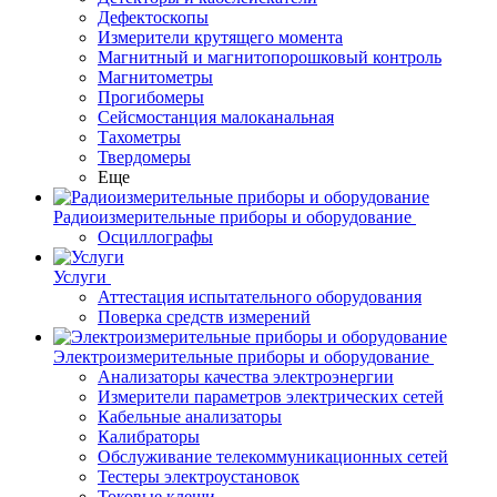
Дефектоскопы
Измерители крутящего момента
Магнитный и магнитопорошковый контроль
Магнитометры
Прогибомеры
Сейсмостанция малоканальная
Тахометры
Твердомеры
Еще
Радиоизмерительные приборы и оборудование
Осциллографы
Услуги
Аттестация испытательного оборудования
Поверка средств измерений
Электроизмерительные приборы и оборудование
Анализаторы качества электроэнергии
Измерители параметров электрических сетей
Кабельные анализаторы
Калибраторы
Обслуживание телекоммуникационных сетей
Тестеры электроустановок
Токовые клещи