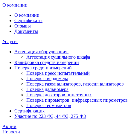
О компании
О компании
Сертификаты
Отзывы
Документы
Услуги
Аттестация оборудования
Аттестация сушильного шкафа
Калибровка средств измерений
Поверка средств измерений
Поверка пресс испытательный
Поверка твердомера
Поверка газоанализаторов, газосигнализаторов
Поверка дальномера
Поверка дозаторов пипеточных
Поверка пирометров, инфракрасных пирометров
Поверка термометров
Сертификация
Участие по 223-ФЗ, 44-ФЗ, 275-ФЗ
Акции
Новости