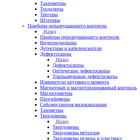
Тахеометры
Теодолиты
Трегеры
Штативы
Приборы неразрушающего контроля
Назад
Приборы неразрушающего контроля
Видеоэндоскопы
Детекторы и кабелеискатели
Дефектоскопы
Назад
Дефектоскопы
Оптические дефектоскопы
Ультразвуковые дефектоскопы
Измерители крутящего момента
Магнитный и магнитопорошковый контроль
Магнитометры
Прогибомеры
Сейсмостанция малоканальная
Тахометры
Твердомеры
Назад
Твердомеры
Твердомеры металлов
Твердомеры резины и пластмасс