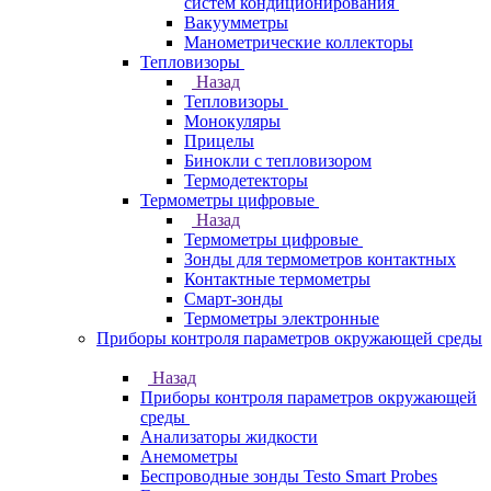
систем кондиционирования
Вакуумметры
Манометрические коллекторы
Тепловизоры
Назад
Тепловизоры
Монокуляры
Прицелы
Бинокли с тепловизором
Термодетекторы
Термометры цифровые
Назад
Термометры цифровые
Зонды для термометров контактных
Контактные термометры
Смарт-зонды
Термометры электронные
Приборы контроля параметров окружающей среды
Назад
Приборы контроля параметров окружающей
среды
Анализаторы жидкости
Анемометры
Беспроводные зонды Testo Smart Probes