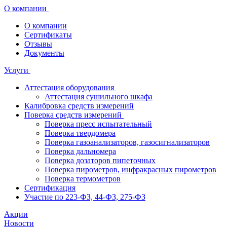
О компании
О компании
Сертификаты
Отзывы
Документы
Услуги
Аттестация оборудования
Аттестация сушильного шкафа
Калибровка средств измерений
Поверка средств измерений
Поверка пресс испытательный
Поверка твердомера
Поверка газоанализаторов, газосигнализаторов
Поверка дальномера
Поверка дозаторов пипеточных
Поверка пирометров, инфракрасных пирометров
Поверка термометров
Сертификация
Участие по 223-ФЗ, 44-ФЗ, 275-ФЗ
Акции
Новости