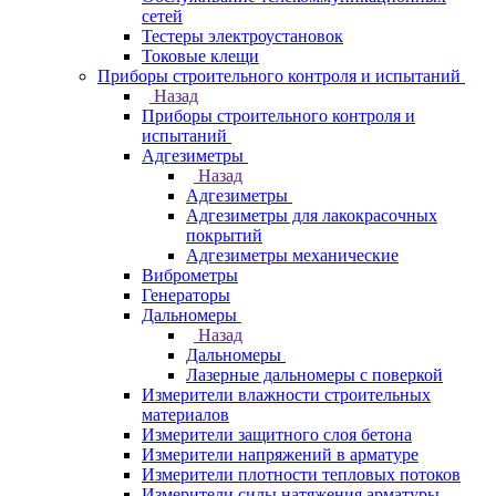
сетей
Тестеры электроустановок
Токовые клещи
Приборы строительного контроля и испытаний
Назад
Приборы строительного контроля и
испытаний
Адгезиметры
Назад
Адгезиметры
Адгезиметры для лакокрасочных
покрытий
Адгезиметры механические
Виброметры
Генераторы
Дальномеры
Назад
Дальномеры
Лазерные дальномеры с поверкой
Измерители влажности строительных
материалов
Измерители защитного слоя бетона
Измерители напряжений в арматуре
Измерители плотности тепловых потоков
Измерители силы натяжения арматуры