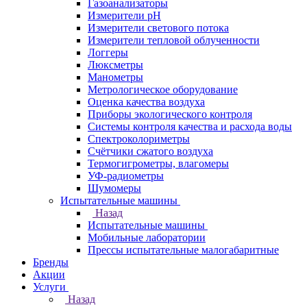
Газоанализаторы
Измерители pH
Измерители светового потока
Измерители тепловой облученности
Логгеры
Люксметры
Манометры
Метрологическое оборудование
Оценка качества воздуха
Приборы экологического контроля
Системы контроля качества и расхода воды
Спектроколориметры
Счётчики сжатого воздуха
Термогигрометры, влагомеры
УФ-радиометры
Шумомеры
Испытательные машины
Назад
Испытательные машины
Мобильные лаборатории
Прессы испытательные малогабаритные
Бренды
Акции
Услуги
Назад