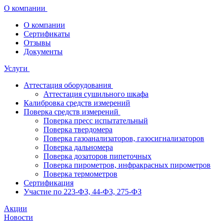
О компании
О компании
Сертификаты
Отзывы
Документы
Услуги
Аттестация оборудования
Аттестация сушильного шкафа
Калибровка средств измерений
Поверка средств измерений
Поверка пресс испытательный
Поверка твердомера
Поверка газоанализаторов, газосигнализаторов
Поверка дальномера
Поверка дозаторов пипеточных
Поверка пирометров, инфракрасных пирометров
Поверка термометров
Сертификация
Участие по 223-ФЗ, 44-ФЗ, 275-ФЗ
Акции
Новости