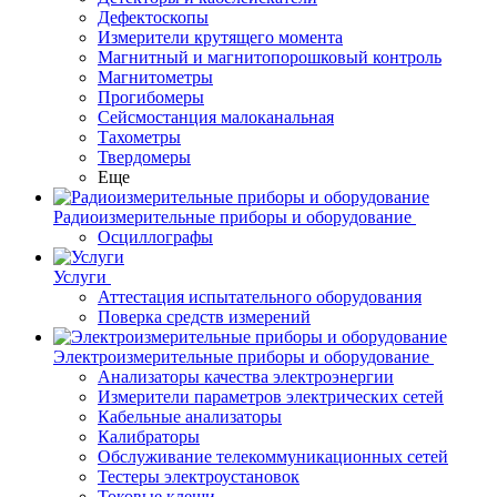
Дефектоскопы
Измерители крутящего момента
Магнитный и магнитопорошковый контроль
Магнитометры
Прогибомеры
Сейсмостанция малоканальная
Тахометры
Твердомеры
Еще
Радиоизмерительные приборы и оборудование
Осциллографы
Услуги
Аттестация испытательного оборудования
Поверка средств измерений
Электроизмерительные приборы и оборудование
Анализаторы качества электроэнергии
Измерители параметров электрических сетей
Кабельные анализаторы
Калибраторы
Обслуживание телекоммуникационных сетей
Тестеры электроустановок
Токовые клещи