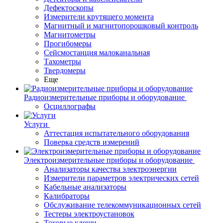
Дефектоскопы
Измерители крутящего момента
Магнитный и магнитопорошковый контроль
Магнитометры
Прогибомеры
Сейсмостанция малоканальная
Тахометры
Твердомеры
Еще
Радиоизмерительные приборы и оборудование
Осциллографы
Услуги
Аттестация испытательного оборудования
Поверка средств измерений
Электроизмерительные приборы и оборудование
Анализаторы качества электроэнергии
Измерители параметров электрических сетей
Кабельные анализаторы
Калибраторы
Обслуживание телекоммуникационных сетей
Тестеры электроустановок
Токовые клещи