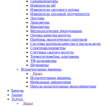
Газоанализаторы
Измерители pH
Измерители светового потока
Измерители тепловой облученности
Логгеры
Люксметры
Манометры
Метрологическое оборудование
Оценка качества воздуха
Приборы экологического контроля
Системы контроля качества и расхода воды
Спектроколориметры
Счётчики сжатого воздуха
Термогигрометры, влагомеры
УФ-радиометры
Шумомеры
Испытательные машины
Назад
Испытательные машины
Мобильные лаборатории
Прессы испытательные малогабаритные
Бренды
Акции
Услуги
Назад