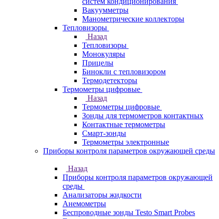
систем кондиционирования
Вакуумметры
Манометрические коллекторы
Тепловизоры
Назад
Тепловизоры
Монокуляры
Прицелы
Бинокли с тепловизором
Термодетекторы
Термометры цифровые
Назад
Термометры цифровые
Зонды для термометров контактных
Контактные термометры
Смарт-зонды
Термометры электронные
Приборы контроля параметров окружающей среды
Назад
Приборы контроля параметров окружающей
среды
Анализаторы жидкости
Анемометры
Беспроводные зонды Testo Smart Probes