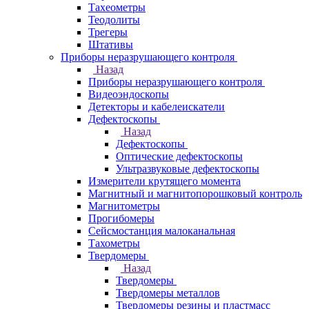
Тахеометры
Теодолиты
Трегеры
Штативы
Приборы неразрушающего контроля
Назад
Приборы неразрушающего контроля
Видеоэндоскопы
Детекторы и кабелеискатели
Дефектоскопы
Назад
Дефектоскопы
Оптические дефектоскопы
Ультразвуковые дефектоскопы
Измерители крутящего момента
Магнитный и магнитопорошковый контроль
Магнитометры
Прогибомеры
Сейсмостанция малоканальная
Тахометры
Твердомеры
Назад
Твердомеры
Твердомеры металлов
Твердомеры резины и пластмасс