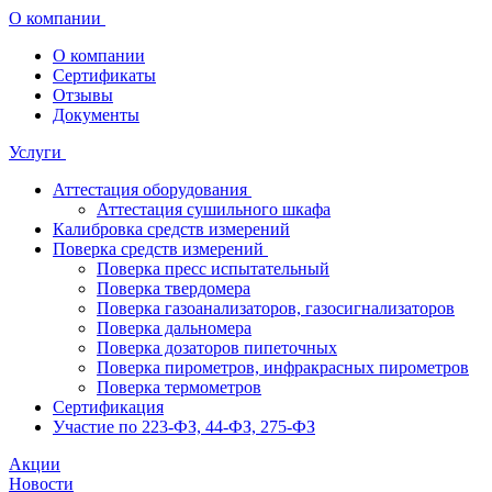
О компании
О компании
Сертификаты
Отзывы
Документы
Услуги
Аттестация оборудования
Аттестация сушильного шкафа
Калибровка средств измерений
Поверка средств измерений
Поверка пресс испытательный
Поверка твердомера
Поверка газоанализаторов, газосигнализаторов
Поверка дальномера
Поверка дозаторов пипеточных
Поверка пирометров, инфракрасных пирометров
Поверка термометров
Сертификация
Участие по 223-ФЗ, 44-ФЗ, 275-ФЗ
Акции
Новости