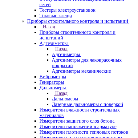
сетей
Тестеры электроустановок
Токовые клещи
Приборы строительного контроля и испытаний
Назад
Приборы строительного контроля и
испытаний
Адгезиметры
Назад
Адгезиметры
Адгезиметры для лакокрасочных
покрытий
Адгезиметры механические
Виброметры
Генераторы
Дальномеры
Назад
Дальномеры
Лазерные дальномеры с поверкой
Измерители влажности строительных
материалов
Измерители защитного слоя бетона
Измерители напряжений в арматуре
Измерители плотности тепловых потоков
Измерители силы натяжения арматуры