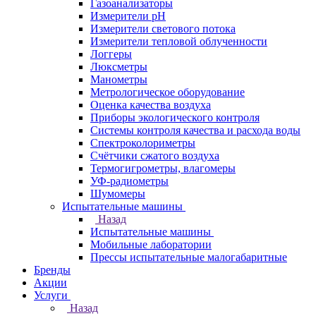
Газоанализаторы
Измерители pH
Измерители светового потока
Измерители тепловой облученности
Логгеры
Люксметры
Манометры
Метрологическое оборудование
Оценка качества воздуха
Приборы экологического контроля
Системы контроля качества и расхода воды
Спектроколориметры
Счётчики сжатого воздуха
Термогигрометры, влагомеры
УФ-радиометры
Шумомеры
Испытательные машины
Назад
Испытательные машины
Мобильные лаборатории
Прессы испытательные малогабаритные
Бренды
Акции
Услуги
Назад