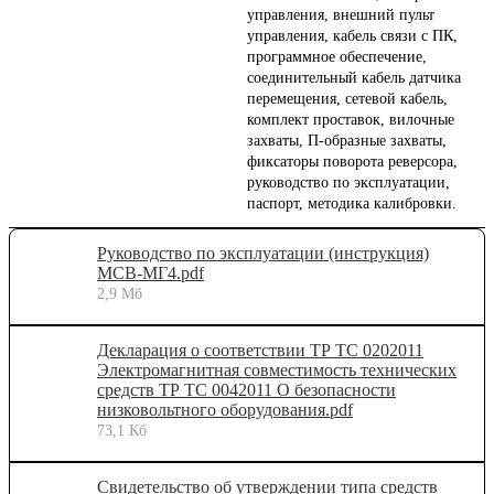
управления, внешний пульт
управления, кабель связи с ПК,
программное обеспечение,
соединительный кабель датчика
перемещения, сетевой кабель,
комплект проставок, вилочные
захваты, П-образные захваты,
фиксаторы поворота реверсора,
руководство по эксплуатации,
паспорт, методика калибровки.
Руководство по эксплуатации (инструкция)
МСВ-МГ4.pdf
2,9 Мб
Декларация о соответствии ТР ТС 0202011
Электромагнитная совместимость технических
средств ТР ТС 0042011 О безопасности
низковольтного оборудования.pdf
73,1 Кб
Свидетельство об утверждении типа средств