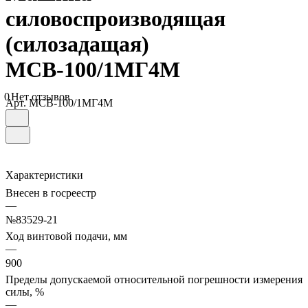
силовоспроизводящая
(силозадащая)
МСВ-100/1МГ4М
0
Нет отзывов
Арт.
МСВ-100/1МГ4М
Характеристики
Внесен в госреестр
—
№83529-21
Ход винтовой подачи, мм
—
900
Пределы допускаемой относительной погрешности измерения
силы, %
—