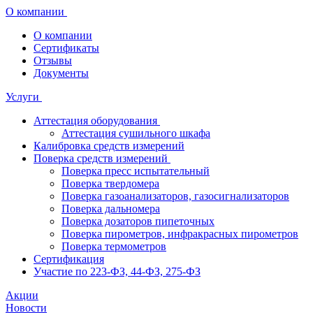
О компании
О компании
Сертификаты
Отзывы
Документы
Услуги
Аттестация оборудования
Аттестация сушильного шкафа
Калибровка средств измерений
Поверка средств измерений
Поверка пресс испытательный
Поверка твердомера
Поверка газоанализаторов, газосигнализаторов
Поверка дальномера
Поверка дозаторов пипеточных
Поверка пирометров, инфракрасных пирометров
Поверка термометров
Сертификация
Участие по 223-ФЗ, 44-ФЗ, 275-ФЗ
Акции
Новости