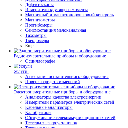
Дефектоскопы
Измерители крутящего момента
Магнитный и магнитопорошковый контроль
Магнитометры
Прогибомеры
Сейсмостанция малоканальная
Тахометры
Твердомеры
Еще
Радиоизмерительные приборы и оборудование
Осциллографы
Услуги
Аттестация испытательного оборудования
Поверка средств измерений
Электроизмерительные приборы и оборудование
Анализаторы качества электроэнергии
Измерители параметров электрических сетей
Кабельные анализаторы
Калибраторы
Обслуживание телекоммуникационных сетей
Тестеры электроустановок
Токовые клещи