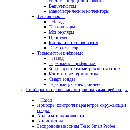
систем кондиционирования
Вакуумметры
Манометрические коллекторы
Тепловизоры
Назад
Тепловизоры
Монокуляры
Прицелы
Бинокли с тепловизором
Термодетекторы
Термометры цифровые
Назад
Термометры цифровые
Зонды для термометров контактных
Контактные термометры
Смарт-зонды
Термометры электронные
Приборы контроля параметров окружающей среды
Назад
Приборы контроля параметров окружающей
среды
Анализаторы жидкости
Анемометры
Беспроводные зонды Testo Smart Probes