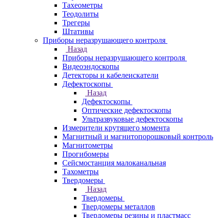
Тахеометры
Теодолиты
Трегеры
Штативы
Приборы неразрушающего контроля
Назад
Приборы неразрушающего контроля
Видеоэндоскопы
Детекторы и кабелеискатели
Дефектоскопы
Назад
Дефектоскопы
Оптические дефектоскопы
Ультразвуковые дефектоскопы
Измерители крутящего момента
Магнитный и магнитопорошковый контроль
Магнитометры
Прогибомеры
Сейсмостанция малоканальная
Тахометры
Твердомеры
Назад
Твердомеры
Твердомеры металлов
Твердомеры резины и пластмасс