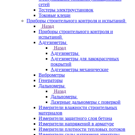
сетей
Тестеры электроустановок
Токовые клещи
Приборы строительного контроля и испытаний
Назад
Приборы строительного контроля и
испытаний
Адгезиметры
Назад
Адгезиметры
Адгезиметры для лакокрасочных
покрытий
Адгезиметры механические
Виброметры
Генераторы
Дальномеры
Назад
Дальномеры
Лазерные дальномеры с поверкой
Измерители влажности строительных
материалов
Измерители защитного слоя бетона
Измерители напряжений в арматуре
Измерители плотности тепловых потоков
Измерители силы натяжения арматуры