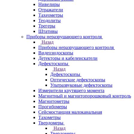
Нивелиры
Отражатели
Тахеометры
Теодолиты
Трегеры
Штативы
Приборы неразрушающего контроля
Назад
Приборы неразрушающего контроля
Видеоэндоскопы
Детекторы и кабелеискатели
Дефектоскопы
Назад
Дефектоскопы
Оптические дефектоскопы
Ультразвуковые дефектоскопы
Измерители крутящего момента
Магнитный и магнитопорошковый контроль
Магнитометры
Прогибомеры
Сейсмостанция малоканальная
Тахометры
Твердомеры
Назад
Твердомеры