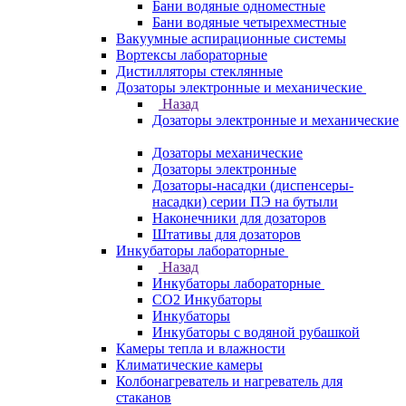
Бани водяные одноместные
Бани водяные четырехместные
Вакуумные аспирационные системы
Вортексы лабораторные
Дистилляторы стеклянные
Дозаторы электронные и механические
Назад
Дозаторы электронные и механические
Дозаторы механические
Дозаторы электронные
Дозаторы-насадки (диспенсеры-
насадки) серии ПЭ на бутыли
Наконечники для дозаторов
Штативы для дозаторов
Инкубаторы лабораторные
Назад
Инкубаторы лабораторные
CO2 Инкубаторы
Инкубаторы
Инкубаторы с водяной рубашкой
Камеры тепла и влажности
Климатические камеры
Колбонагреватель и нагреватель для
стаканов