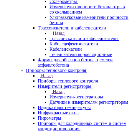
Склерометры
Измерители прочности бетона отрыв
со скалыванием
Ультразвуковые измерители прочности
бетона
Трассоискатели и кабелеискатели
Назад
Трассоискатели и кабелеискатели
Кабеледефектоискатели
Кабелеискатели
Течеискатели корреляционные
Формы для образцов бетона, цемента,
асфальтобетона
Приборы теплового контроля
Назад
Приборы теплового контроля
Измерители-регистраторы
Назад
Измерители-регистраторы
Датчики к измерителям регистраторам
Индикаторы температуры
Инфракрасные окна
Пирометры
Приборы для холодильных систем и систем
кондиционирования