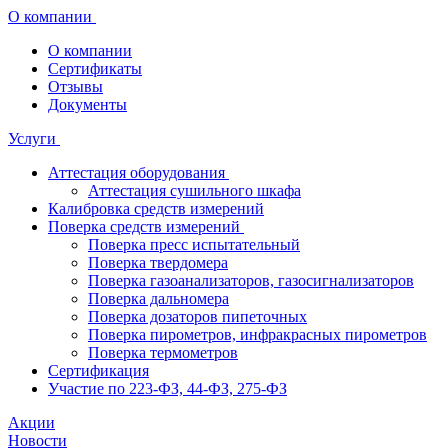
О компании
О компании
Сертификаты
Отзывы
Документы
Услуги
Аттестация оборудования
Аттестация сушильного шкафа
Калибровка средств измерений
Поверка средств измерений
Поверка пресс испытательный
Поверка твердомера
Поверка газоанализаторов, газосигнализаторов
Поверка дальномера
Поверка дозаторов пипеточных
Поверка пирометров, инфракрасных пирометров
Поверка термометров
Сертификация
Участие по 223-ФЗ, 44-ФЗ, 275-ФЗ
Акции
Новости