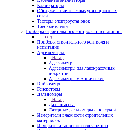
Кабельные анализаторы
Калибраторы
Обслуживание телекоммуникационных
сетей
Тестеры электроустановок
Токовые клещи
Приборы строительного контроля и испытаний
Назад
Приборы строительного контроля и
испытаний
Адгезиметры
Назад
Адгезиметры
Адгезиметры для лакокрасочных
покрытий
Адгезиметры механические
Виброметры
Генераторы
Дальномеры
Назад
Дальномеры
Лазерные дальномеры с поверкой
Измерители влажности строительных
материалов
Измерители защитного слоя бетона