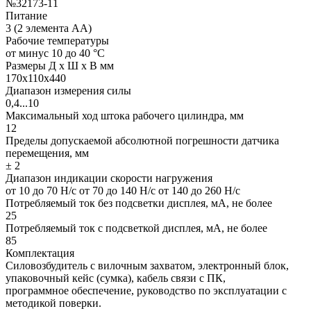
№32173-11
Питание
3 (2 элемента АА)
Рабочие температуры
от минус 10 до 40 °С
Размеры Д x Ш x В мм
170х110х440
Диапазон измерения силы
0,4...10
Максимальный ход штока рабочего цилиндра, мм
12
Пределы допускаемой абсолютной погрешности датчика
перемещения, мм
± 2
Диапазон индикации скорости нагружения
от 10 до 70 Н/с от 70 до 140 Н/с от 140 до 260 Н/с
Потребляемый ток без подсветки дисплея, мА, не более
25
Потребляемый ток с подсветкой дисплея, мА, не более
85
Комплектация
Силовозбудитель с вилочным захватом, электронный блок,
упаковочный кейс (сумка), кабель связи с ПК,
программное обеспечение, руководство по эксплуатации с
методикой поверки.