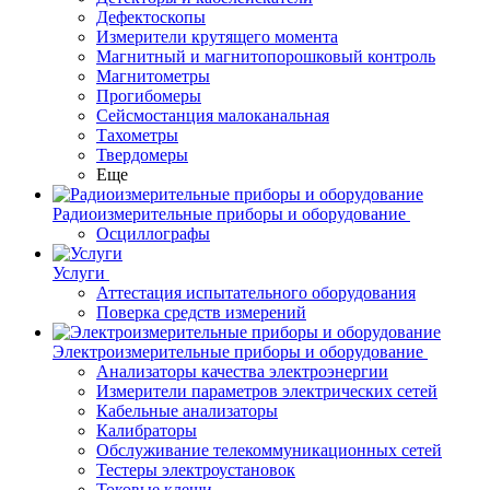
Дефектоскопы
Измерители крутящего момента
Магнитный и магнитопорошковый контроль
Магнитометры
Прогибомеры
Сейсмостанция малоканальная
Тахометры
Твердомеры
Еще
Радиоизмерительные приборы и оборудование
Осциллографы
Услуги
Аттестация испытательного оборудования
Поверка средств измерений
Электроизмерительные приборы и оборудование
Анализаторы качества электроэнергии
Измерители параметров электрических сетей
Кабельные анализаторы
Калибраторы
Обслуживание телекоммуникационных сетей
Тестеры электроустановок
Токовые клещи