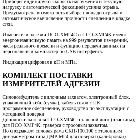
Приборы индицируют скорость нагружения и текущую
нагрузку с автоматической фиксацией усилия отрыва.
Предусмотрена возможность выбора площади отрыва и
автоматическое вычисление прочности сцепления в кладке
стен.
Измерители адгезии ПСО-ХМГ4С и ПСО-ХМГ4К имеют
энергонезависимую память на 999 результатов измерений,
часы реального времени и функцию передачи данных на
персональный компьютер по USB интерфейсу.
Индикация цифровая в кН и МПа.
КОМПЛЕКТ ПОСТАВКИ
ИЗМЕРИТЕЛЕЙ АДГЕЗИИ
Силовозбудитель с вилочным захватом, электронный блок,
упаковочный кейс (сумка), кабель связи с ПК,
программное обеспечение, руководство по эксплуатации с
методикой поверки.
Дополнительно: для ПСО-ХМГ4С: стальной диск (пластина);
для ПСО-ХМГ4К: траверса с тросовым захватом.
По спецзаказу: силовая рама СКП-100.100 с эталонным
динамометром типа ДМР-МГ4 для поверки (калибровки)