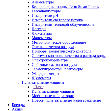
Анемометры
Беспроводные зонды Testo Smart Probes
Газоанализаторы
Измерители pH
Измерители светового потока
Измерители тепловой облученности
Логгеры
Люксметры
Манометры
Метрологическое оборудование
Оценка качества воздуха
Приборы экологического контроля
Системы контроля качества и расхода воды
Спектроколориметры
Счётчики сжатого воздуха
Термогигрометры, влагомеры
УФ-радиометры
Шумомеры
Испытательные машины
Назад
Испытательные машины
Мобильные лаборатории
Прессы испытательные малогабаритные
Бренды
Акции