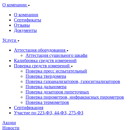
О компании
О компании
Сертификаты
Отзывы
Документы
Услуги
Аттестация оборудования
Аттестация сушильного шкафа
Калибровка средств измерений
Поверка средств измерений
Поверка пресс испытательный
Поверка твердомера
Поверка газоанализаторов, газосигнализаторов
Поверка дальномера
Поверка дозаторов пипеточных
Поверка пирометров, инфракрасных пирометров
Поверка термометров
Сертификация
Участие по 223-ФЗ, 44-ФЗ, 275-ФЗ
Акции
Новости