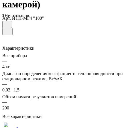
камерой)
0
Нет отзывов
Арт.
ИТП-МГ4 "100"
Характеристики
Вес прибора
—
4 кг
Диапазон определения коэффициента теплопроводности при
стационарном режиме, Вт/м•К
—
0,02...1,5
Объем памяти результатов измерений
—
200
Все характеристики