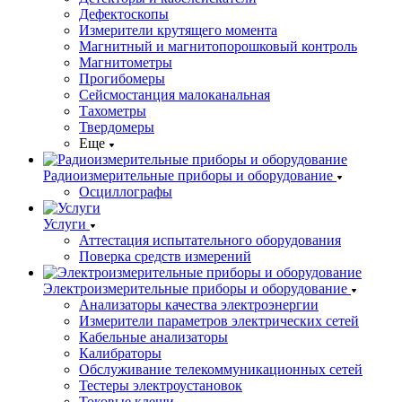
Дефектоскопы
Измерители крутящего момента
Магнитный и магнитопорошковый контроль
Магнитометры
Прогибомеры
Сейсмостанция малоканальная
Тахометры
Твердомеры
Еще
Радиоизмерительные приборы и оборудование
Осциллографы
Услуги
Аттестация испытательного оборудования
Поверка средств измерений
Электроизмерительные приборы и оборудование
Анализаторы качества электроэнергии
Измерители параметров электрических сетей
Кабельные анализаторы
Калибраторы
Обслуживание телекоммуникационных сетей
Тестеры электроустановок
Токовые клещи