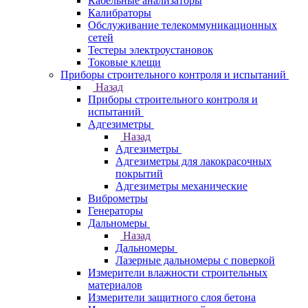
Кабельные анализаторы
Калибраторы
Обслуживание телекоммуникационных
сетей
Тестеры электроустановок
Токовые клещи
Приборы строительного контроля и испытаний
Назад
Приборы строительного контроля и
испытаний
Адгезиметры
Назад
Адгезиметры
Адгезиметры для лакокрасочных
покрытий
Адгезиметры механические
Виброметры
Генераторы
Дальномеры
Назад
Дальномеры
Лазерные дальномеры с поверкой
Измерители влажности строительных
материалов
Измерители защитного слоя бетона