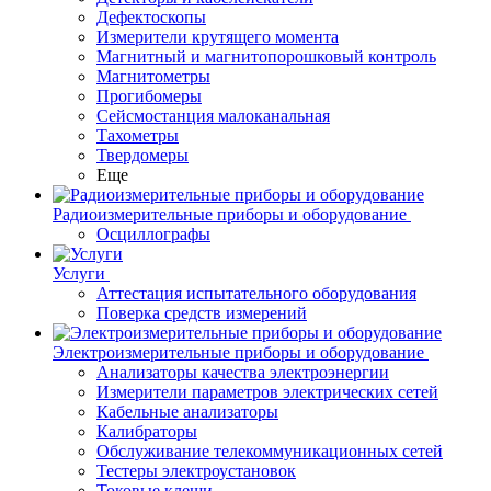
Дефектоскопы
Измерители крутящего момента
Магнитный и магнитопорошковый контроль
Магнитометры
Прогибомеры
Сейсмостанция малоканальная
Тахометры
Твердомеры
Еще
Радиоизмерительные приборы и оборудование
Осциллографы
Услуги
Аттестация испытательного оборудования
Поверка средств измерений
Электроизмерительные приборы и оборудование
Анализаторы качества электроэнергии
Измерители параметров электрических сетей
Кабельные анализаторы
Калибраторы
Обслуживание телекоммуникационных сетей
Тестеры электроустановок
Токовые клещи