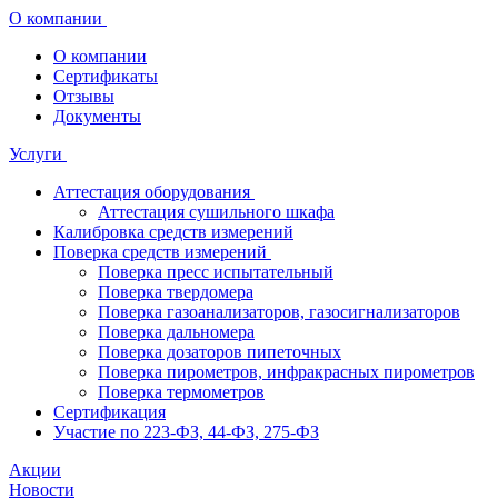
О компании
О компании
Сертификаты
Отзывы
Документы
Услуги
Аттестация оборудования
Аттестация сушильного шкафа
Калибровка средств измерений
Поверка средств измерений
Поверка пресс испытательный
Поверка твердомера
Поверка газоанализаторов, газосигнализаторов
Поверка дальномера
Поверка дозаторов пипеточных
Поверка пирометров, инфракрасных пирометров
Поверка термометров
Сертификация
Участие по 223-ФЗ, 44-ФЗ, 275-ФЗ
Акции
Новости