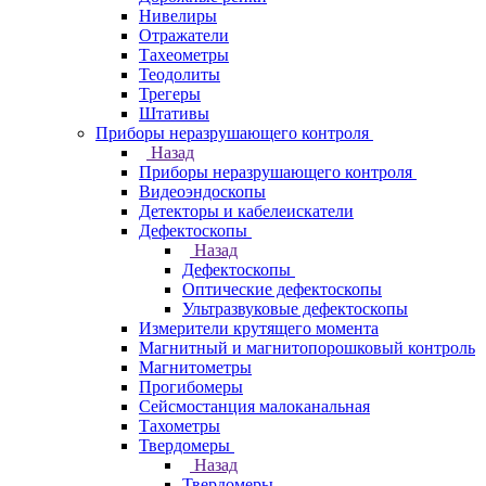
Нивелиры
Отражатели
Тахеометры
Теодолиты
Трегеры
Штативы
Приборы неразрушающего контроля
Назад
Приборы неразрушающего контроля
Видеоэндоскопы
Детекторы и кабелеискатели
Дефектоскопы
Назад
Дефектоскопы
Оптические дефектоскопы
Ультразвуковые дефектоскопы
Измерители крутящего момента
Магнитный и магнитопорошковый контроль
Магнитометры
Прогибомеры
Сейсмостанция малоканальная
Тахометры
Твердомеры
Назад
Твердомеры