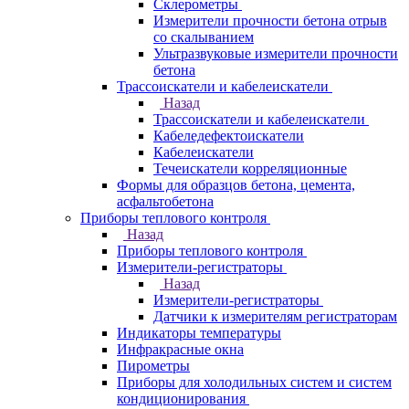
Склерометры
Измерители прочности бетона отрыв
со скалыванием
Ультразвуковые измерители прочности
бетона
Трассоискатели и кабелеискатели
Назад
Трассоискатели и кабелеискатели
Кабеледефектоискатели
Кабелеискатели
Течеискатели корреляционные
Формы для образцов бетона, цемента,
асфальтобетона
Приборы теплового контроля
Назад
Приборы теплового контроля
Измерители-регистраторы
Назад
Измерители-регистраторы
Датчики к измерителям регистраторам
Индикаторы температуры
Инфракрасные окна
Пирометры
Приборы для холодильных систем и систем
кондиционирования