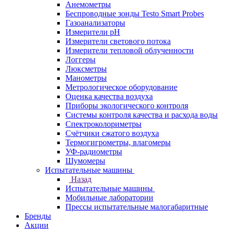
Анемометры
Беспроводные зонды Testo Smart Probes
Газоанализаторы
Измерители pH
Измерители светового потока
Измерители тепловой облученности
Логгеры
Люксметры
Манометры
Метрологическое оборудование
Оценка качества воздуха
Приборы экологического контроля
Системы контроля качества и расхода воды
Спектроколориметры
Счётчики сжатого воздуха
Термогигрометры, влагомеры
УФ-радиометры
Шумомеры
Испытательные машины
Назад
Испытательные машины
Мобильные лаборатории
Прессы испытательные малогабаритные
Бренды
Акции