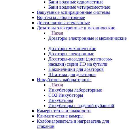
Бани водяные одноместные
Бани водяные четырехместные
Вакуумные аспирационные системы
Вортексы лабораторные
Дистилляторы стеклянные
Дозаторы электронные и механические
Назад
Дозаторы электронные и механические
Дозаторы механические
Дозаторы электронные
Дозаторы-насадки (диспенсеры-
насадки) серии ПЭ на бутыли
Наконечники для дозаторов
Штативы для дозаторов
Инкубаторы лабораторные
Назад
Инкубаторы лабораторные
CO2 Инкубаторы
Инкубаторы
Инкубаторы с водяной рубашкой
Камеры тепла и влажности
Климатические камеры
Колбонагреватель и нагреватель для
стаканов