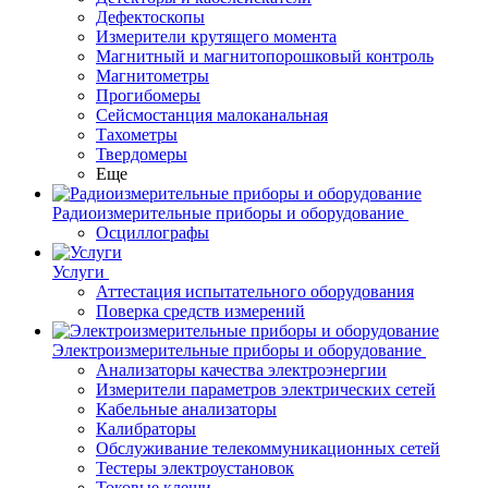
Дефектоскопы
Измерители крутящего момента
Магнитный и магнитопорошковый контроль
Магнитометры
Прогибомеры
Сейсмостанция малоканальная
Тахометры
Твердомеры
Еще
Радиоизмерительные приборы и оборудование
Осциллографы
Услуги
Аттестация испытательного оборудования
Поверка средств измерений
Электроизмерительные приборы и оборудование
Анализаторы качества электроэнергии
Измерители параметров электрических сетей
Кабельные анализаторы
Калибраторы
Обслуживание телекоммуникационных сетей
Тестеры электроустановок
Токовые клещи