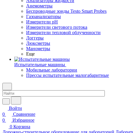
Анализаторы жидкости
Анемометры
Беспроводные зонды Testo Smart Probes
Газоанализаторы
Измерители pH
Измерители светового потока
Измерители тепловой облученности
Логгеры
Люксметры
Манометры
Еще
Испытательные машины
Мобильные лаборатории
Прессы испытательные малогабаритные
Войти
0
Сравнение
0
Избранное
0
Корзина
Дорожно-строительное оборудование для лабораторий
Лаборат