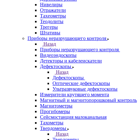
Нивелиры
Отражатели
Тахеометры
Теодолиты
Трегеры
Штативы
Приборы неразрушающего контроля
Назад
Приборы неразрушающего контроля
Видеоэндоскопы
Детекторы и кабелеискатели
Дефектоскопы
Назад
Дефектоскопы
Оптические дефектоскопы
Ультразвуковые дефектоскопы
Измерители крутящего момента
Магнитный и магнитопорошковый контроль
Магнитометры
Прогибомеры
Сейсмостанция малоканальная
Тахометры
Твердомеры
Назад
Твердомеры