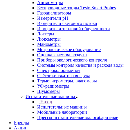
Анемометры
Беспроводные зонды Testo Smart Probes
Газоанализаторы
Измерители pH
Измерители светового потока
Измерители тепловой облученности
Логгеры
Люксметры
Манометры
Метрологическое оборудование
Оценка качества воздуха
Приборы экологического контроля
Системы контроля качества и расхода воды
Спектроколориметры
Счётчики сжатого воздуха
Термогигрометры, влагомеры
УФ-радиометры
Шумомеры
Испытательные машины
Назад
Испытательные машины
Мобильные лаборатории
Прессы испытательные малогабаритные
Бренды
Акции