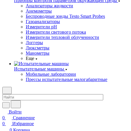
Приборы контроля параметров окружающей среды
Анализаторы жидкости
Анемометры
Беспроводные зонды Testo Smart Probes
Газоанализаторы
Измерители pH
Измерители светового потока
Измерители тепловой облученности
Логгеры
Люксметры
Манометры
Еще
Испытательные машины
Мобильные лаборатории
Прессы испытательные малогабаритные
Войти
0
Сравнение
0
Избранное
0
Корзина