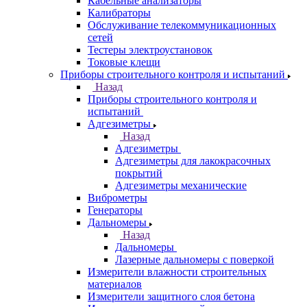
Кабельные анализаторы
Калибраторы
Обслуживание телекоммуникационных
сетей
Тестеры электроустановок
Токовые клещи
Приборы строительного контроля и испытаний
Назад
Приборы строительного контроля и
испытаний
Адгезиметры
Назад
Адгезиметры
Адгезиметры для лакокрасочных
покрытий
Адгезиметры механические
Виброметры
Генераторы
Дальномеры
Назад
Дальномеры
Лазерные дальномеры с поверкой
Измерители влажности строительных
материалов
Измерители защитного слоя бетона