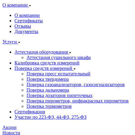
О компании
О компании
Сертификаты
Отзывы
Документы
Услуги
Аттестация оборудования
Аттестация сушильного шкафа
Калибровка средств измерений
Поверка средств измерений
Поверка пресс испытательный
Поверка твердомера
Поверка газоанализаторов, газосигнализаторов
Поверка дальномера
Поверка дозаторов пипеточных
Поверка пирометров, инфракрасных пирометров
Поверка термометров
Сертификация
Участие по 223-ФЗ, 44-ФЗ, 275-ФЗ
Акции
Новости