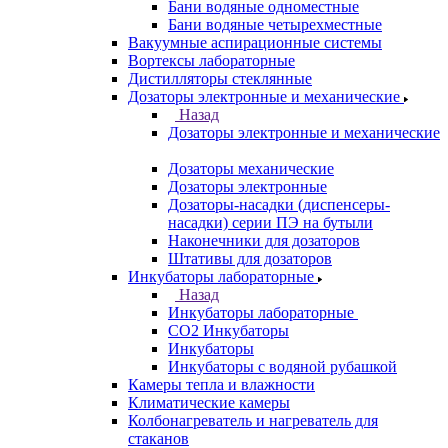
Бани водяные одноместные
Бани водяные четырехместные
Вакуумные аспирационные системы
Вортексы лабораторные
Дистилляторы стеклянные
Дозаторы электронные и механические
Назад
Дозаторы электронные и механические
Дозаторы механические
Дозаторы электронные
Дозаторы-насадки (диспенсеры-
насадки) серии ПЭ на бутыли
Наконечники для дозаторов
Штативы для дозаторов
Инкубаторы лабораторные
Назад
Инкубаторы лабораторные
CO2 Инкубаторы
Инкубаторы
Инкубаторы с водяной рубашкой
Камеры тепла и влажности
Климатические камеры
Колбонагреватель и нагреватель для
стаканов