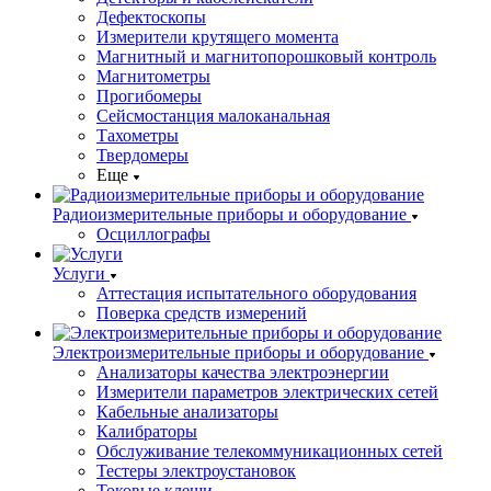
Дефектоскопы
Измерители крутящего момента
Магнитный и магнитопорошковый контроль
Магнитометры
Прогибомеры
Сейсмостанция малоканальная
Тахометры
Твердомеры
Еще
Радиоизмерительные приборы и оборудование
Осциллографы
Услуги
Аттестация испытательного оборудования
Поверка средств измерений
Электроизмерительные приборы и оборудование
Анализаторы качества электроэнергии
Измерители параметров электрических сетей
Кабельные анализаторы
Калибраторы
Обслуживание телекоммуникационных сетей
Тестеры электроустановок
Токовые клещи