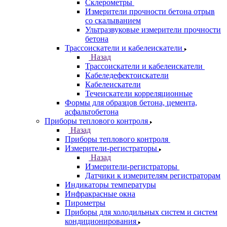
Склерометры
Измерители прочности бетона отрыв
со скалыванием
Ультразвуковые измерители прочности
бетона
Трассоискатели и кабелеискатели
Назад
Трассоискатели и кабелеискатели
Кабеледефектоискатели
Кабелеискатели
Течеискатели корреляционные
Формы для образцов бетона, цемента,
асфальтобетона
Приборы теплового контроля
Назад
Приборы теплового контроля
Измерители-регистраторы
Назад
Измерители-регистраторы
Датчики к измерителям регистраторам
Индикаторы температуры
Инфракрасные окна
Пирометры
Приборы для холодильных систем и систем
кондиционирования