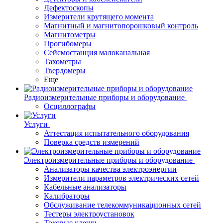
Дефектоскопы
Измерители крутящего момента
Магнитный и магнитопорошковый контроль
Магнитометры
Прогибомеры
Сейсмостанция малоканальная
Тахометры
Твердомеры
Еще
Радиоизмерительные приборы и оборудование
Осциллографы
Услуги
Аттестация испытательного оборудования
Поверка средств измерений
Электроизмерительные приборы и оборудование
Анализаторы качества электроэнергии
Измерители параметров электрических сетей
Кабельные анализаторы
Калибраторы
Обслуживание телекоммуникационных сетей
Тестеры электроустановок
Токовые клещи