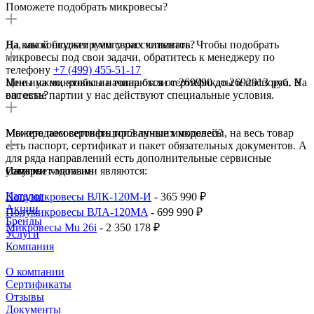
Поможете подобрать микровесы?
Да, мы консультируем своих клиентов. Чтобы подобрать
На какой бюджет я могу рассчитывать?
микровесы под свои задачи, обратитесь к менеджеру по
телефону
+7 (499) 455-51-17
Цены на микровесы начинаются от 269990 до 2692913 руб. На
Мне нужно, чтобы на товар были сертификаты и паспорта. У
оптовые партии у нас действуют специальные условия.
вас есть?
Мы продаем сертифицированные микровесы, на весь товар
Можете посоветовать топ3 лучших моделей?
есть паспорт, сертификат и пакет обязательных документов. А
для ряда направлений есть дополнительные сервисные
услуги.
Самыми ходовыми являются:
Интернет-магазин
Каталог
Полумикровесы ВЛК-120М-И
- 365 990 ₽
Акции
Полумикровесы ВЛА-120МA
- 699 990 ₽
Бренды
Микровесы Mu 26i
- 2 350 178 ₽
Услуги
Компания
О компании
Сертификаты
Отзывы
Документы