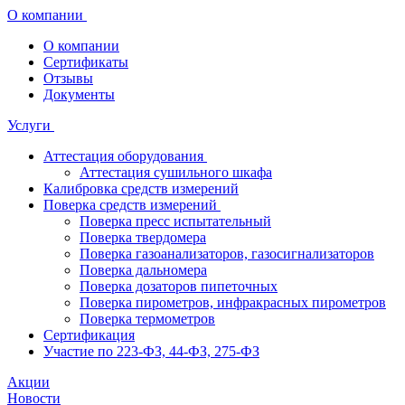
О компании
О компании
Сертификаты
Отзывы
Документы
Услуги
Аттестация оборудования
Аттестация сушильного шкафа
Калибровка средств измерений
Поверка средств измерений
Поверка пресс испытательный
Поверка твердомера
Поверка газоанализаторов, газосигнализаторов
Поверка дальномера
Поверка дозаторов пипеточных
Поверка пирометров, инфракрасных пирометров
Поверка термометров
Сертификация
Участие по 223-ФЗ, 44-ФЗ, 275-ФЗ
Акции
Новости