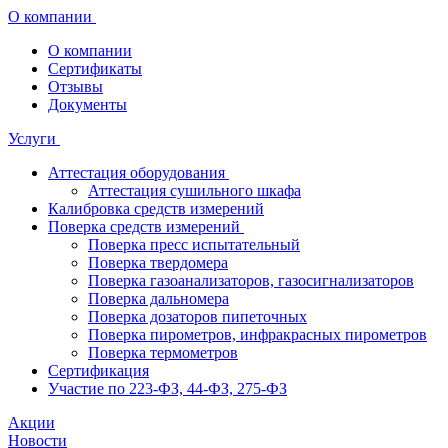
О компании
О компании
Сертификаты
Отзывы
Документы
Услуги
Аттестация оборудования
Аттестация сушильного шкафа
Калибровка средств измерений
Поверка средств измерений
Поверка пресс испытательный
Поверка твердомера
Поверка газоанализаторов, газосигнализаторов
Поверка дальномера
Поверка дозаторов пипеточных
Поверка пирометров, инфракрасных пирометров
Поверка термометров
Сертификация
Участие по 223-ФЗ, 44-ФЗ, 275-ФЗ
Акции
Новости