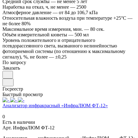
Средний срок службы
—
не менее 5 лет
Наработка на отказ, ч, не менее
—
2500
Атмосферное давление
—
от 84 до 106,7 кПа
Относительная влажность воздуха при температуре +25°С
—
не более 80%
Максимальное время измерения, мин.
—
80 сек.
Объём измерительной кюветы
—
500 мл
Уровень положительного и отрицательного
псевдорассеянного света, вызванного нелинейностью
фотоприемной системы (по отношению к максимальному
сигналу), %, не более
—
±0,25
По запросу
Заказать
Госреестр
Быстрый просмотр
Анализатор инфракрасный «ИнфраЛЮМ ФТ-12»
0
Есть в наличии
Арт.
ИнфраЛЮМ ФТ-12