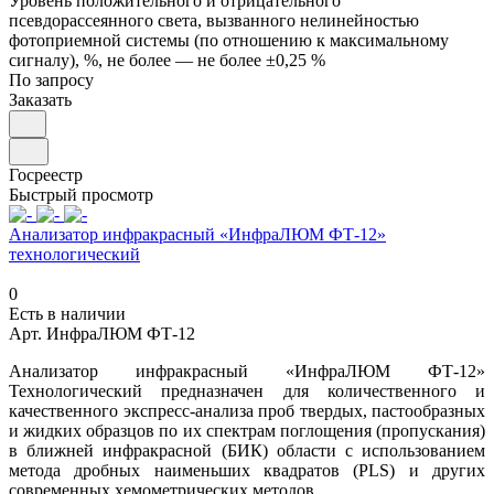
Уровень положительного и отрицательного
псевдорассеянного света, вызванного нелинейностью
фотоприемной системы (по отношению к максимальному
сигналу), %, не более
—
не более ±0,25 %
По запросу
Заказать
Госреестр
Быстрый просмотр
Анализатор инфракрасный «ИнфраЛЮМ ФТ-12»
технологический
0
Есть в наличии
Арт.
ИнфраЛЮМ ФТ-12
Анализатор инфракрасный «ИнфраЛЮМ ФТ-12»
Технологический предназначен для количественного и
качественного экспресс-анализа проб твердых, пастообразных
и жидких образцов по их спектрам поглощения (пропускания)
в ближней инфракрасной (БИК) области с использованием
метода дробных наименьших квадратов (PLS) и других
современных хемометрических методов.