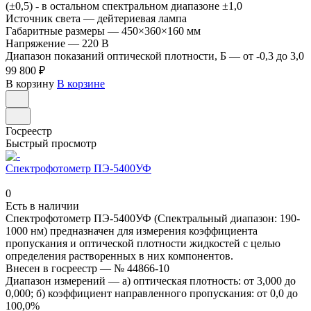
(±0,5) - в остальном спектральном диапазоне ±1,0
Источник света
—
дейтериевая лампа
Габаритные размеры
—
450×360×160 мм
Напряжение
—
220 В
Диапазон показаний оптической плотности, Б
—
от -0,3 до 3,0
99 800 ₽
В корзину
В корзине
Госреестр
Быстрый просмотр
Спектрофотометр ПЭ-5400УФ
0
Есть в наличии
Спектрофотометр ПЭ-5400УФ (Спектральный диапазон: 190-
1000 нм) предназначен для измерения коэффициента
пропускания и оптической плотности жидкостей с целью
определения растворенных в них компонентов.
Внесен в госреестр
—
№ 44866-10
Диапазон измерений
—
а) оптическая плотность: от 3,000 до
0,000; б) коэффициент направленного пропускания: от 0,0 до
100,0%