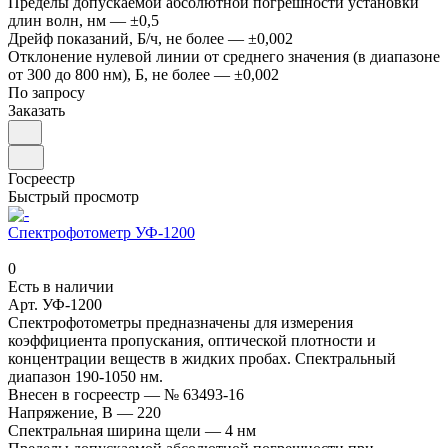
Пределы допускаемой абсолютной погрешности установки
длин волн, нм
—
±0,5
Дрейф показаний, Б/ч, не более
—
±0,002
Отклонение нулевой линии от среднего значения (в диапазоне
от 300 до 800 нм), Б, не более
—
±0,002
По запросу
Заказать
Госреестр
Быстрый просмотр
Спектрофотометр УФ-1200
0
Есть в наличии
Арт.
УФ-1200
Спектрофотометры предназначены для измерения
коэффициента пропускания, оптической плотности и
концентрации веществ в жидких пробах. Спектральный
диапазон 190-1050 нм.
Внесен в госреестр
—
№ 63493-16
Напряжение, В
—
220
Спектральная ширина щели
—
4 нм