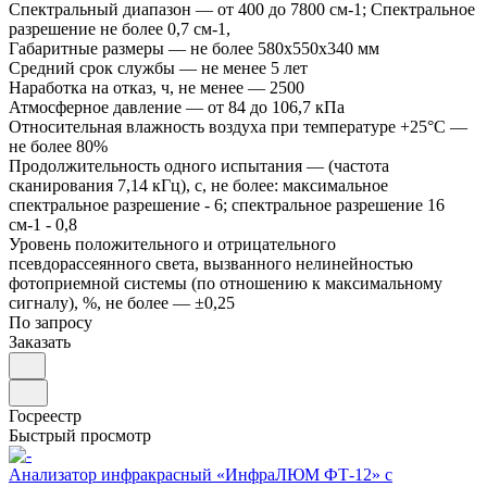
Спектральный диапазон
—
от 400 до 7800 см-1; Спектральное
разрешение не более 0,7 см-1,
Габаритные размеры
—
не более 580х550х340 мм
Средний срок службы
—
не менее 5 лет
Наработка на отказ, ч, не менее
—
2500
Атмосферное давление
—
от 84 до 106,7 кПа
Относительная влажность воздуха при температуре +25°С
—
не более 80%
Продолжительность одного испытания
—
(частота
сканирования 7,14 кГц), с, не более: максимальное
спектральное разрешение - 6; спектральное разрешение 16
см-1 - 0,8
Уровень положительного и отрицательного
псевдорассеянного света, вызванного нелинейностью
фотоприемной системы (по отношению к максимальному
сигналу), %, не более
—
±0,25
По запросу
Заказать
Госреестр
Быстрый просмотр
Анализатор инфракрасный «ИнфраЛЮМ ФТ-12» с