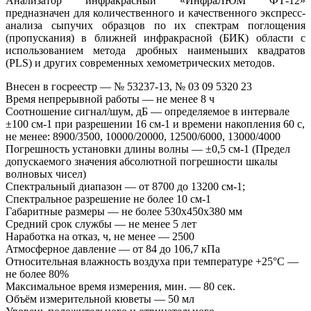
Анализатор инфракрасный «ИнфраЛЮМ ФТ-12»
предназначен для количественного и качественного экспресс-
анализа сыпучих образцов по их спектрам поглощения
(пропускания) в ближней инфракрасной (БИК) области с
использованием метода дробных наименьших квадратов
(PLS) и других современных хемометрических методов.
Внесен в госреестр
—
№ 53237-13, № 03 09 5320 23
Время непрерывной работы
—
не менее 8 ч
Соотношение сигнал/шум, дБ
—
определяемое в интервале
±100 см-1 при разрешении 16 см-1 и времени накопления 60 с,
не менее: 8900/3500, 10000/20000, 12500/6000, 13000/4000
Погрешность установки длины волны
—
±0,5 см-1 (Предел
допускаемого значения абсолютной погрешности шкалы
волновых чисел)
Спектральный диапазон
—
от 8700 до 13200 см-1;
Спектральное разрешение не более 10 см-1
Габаритные размеры
—
не более 530х450х380 мм
Средний срок службы
—
не менее 5 лет
Наработка на отказ, ч, не менее
—
2500
Атмосферное давление
—
от 84 до 106,7 кПа
Относительная влажность воздуха при температуре +25°С
—
не более 80%
Максимальное время измерения, мин.
—
80 сек.
Объём измерительной кюветы
—
50 мл