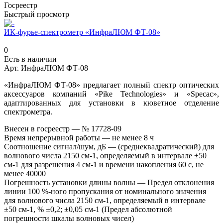
Госреестр
Быстрый просмотр
ИК-фурье-спектрометр «ИнфраЛЮМ ФТ-08»
0
Есть в наличии
Арт.
ИнфраЛЮМ ФТ-08
«ИнфраЛЮМ ФТ-08» предлагает полный спектр оптических
аксессуаров компаний «Pike Technologies» и «Specac»,
адаптированных для установки в кюветное отделение
спектрометра.
Внесен в госреестр
—
№ 17728-09
Время непрерывной работы
—
не менее 8 ч
Соотношение сигнал/шум, дБ
—
(среднеквадратический) для
волнового числа 2150 см-1, определяемый в интервале ±50
см-1 для разрешения 4 см-1 и времени накопления 60 с, не
менее 40000
Погрешность установки длины волны
—
Предел отклонения
линии 100 %-ного пропускания от номинального значения
для волнового числа 2150 см-1, определяемый в интервале
±50 см-1, % ±0,2; ±0,05 см-1 (Предел абсолютной
погрешности шкалы волновых чисел)