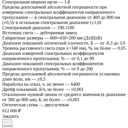
Спектральная ширина щели
—
1,8
Пределы допускаемой абсолютной погрешности при
измерении спектральных коэффициентов направленного
пропускания
—
в спектральном диапазоне от 400 до 800 нм
(±0,5)/ в остальном спектральном диапазоне (±1,0)
Спектральный диапазон
—
190-1100
Источник света
—
дейтериевая лампа
Габаритные размеры
—
600×450×200 мм (ДxШxВ)
Диапазон показаний оптической плотности, Б
—
от -0,3 до 3,0
Уровень рассеянного света (при λ=340 нм), %, не более
—
0,05
Диапазон измерений спектральных коэффициентов
направленного пропускания, %
—
от 0,1 до 99
Диапазон показаний спектральных коэффициентов
направленного пропускания, %
—
от 0 до 200
Пределы допускаемой абсолютной погрешности установки
длин волн, нм
—
±0,5
Наработка на отказ, ч, не менее
—
6400
Дрейф показаний, Б/ч, не более
—
±0,001
Отклонение нулевой линии от среднего значения (в диапазоне
от 300 до 800 нм), Б, не более
—
±0,001
Оптическая схема
—
двухлучевая
612 000 ₽
Заказать