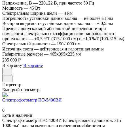
Напряжение, В
—
220±22 В, при частоте 50 Гц
Мощность
—
45 Вт
Спектральная ширина щели
—
4 нм
Погрешность установки длины волны
—
не более ±1 нм
Воспроизводимость установки длины волны
—
± 0,5 нм
Пределы допускаемой абсолютной погрешности при
измерении спектральных коэффициентов направленного
пропускания
—
±0,5 %Т (315-1000 нм) и ±1,0 %Т (190-315 нм)
Спектральный диапазон
—
190-1000 нм
Источник света
—
дейтериевая и галогенная лампы
Габаритные размеры
—
465х395х235 мм
285 000 ₽
В корзину
В корзине
Госреестр
Быстрый просмотр
Спектрофотометр ПЭ-5400ВИ
0
Есть в наличии
Спектрофотометр ПЭ-5400ВИ (Спектральный диапазон: 315-
1000 нм) предназначен для измерения коэффициента