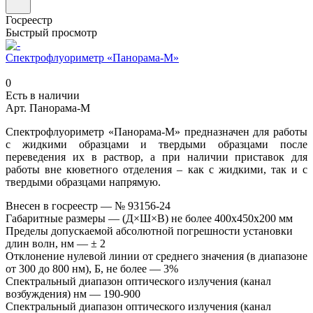
Госреестр
Быстрый просмотр
Спектрофлуориметр «Панорама-М»
0
Есть в наличии
Арт.
Панорама-М
Спектрофлуориметр «Панорама-М» предназначен для работы
с жидкими образцами и твердыми образцами после
переведения их в раствор, а при наличии приставок для
работы вне кюветного отделения – как с жидкими, так и с
твердыми образцами напрямую.
Внесен в госреестр
—
№ 93156-24
Габаритные размеры
—
(Д×Ш×В) не более 400x450x200 мм
Пределы допускаемой абсолютной погрешности установки
длин волн, нм
—
± 2
Отклонение нулевой линии от среднего значения (в диапазоне
от 300 до 800 нм), Б, не более
—
3%
Спектральный диапазон оптического излучения (канал
возбуждения) нм
—
190-900
Спектральный диапазон оптического излучения (канал