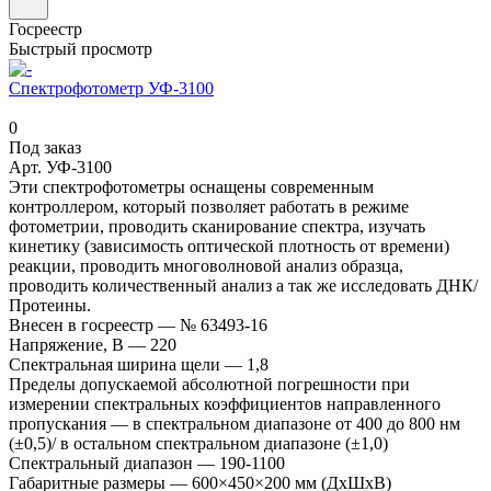
Госреестр
Быстрый просмотр
Спектрофотометр УФ-3100
0
Под заказ
Арт.
УФ-3100
Эти спектрофотометры оснащены современным
контроллером, который позволяет работать в режиме
фотометрии, проводить сканирование спектра, изучать
кинетику (зависимость оптической плотность от времени)
реакции, проводить многоволновой анализ образца,
проводить количественный анализ а так же исследовать ДНК/
Протеины.
Внесен в госреестр
—
№ 63493-16
Напряжение, В
—
220
Спектральная ширина щели
—
1,8
Пределы допускаемой абсолютной погрешности при
измерении спектральных коэффициентов направленного
пропускания
—
в спектральном диапазоне от 400 до 800 нм
(±0,5)/ в остальном спектральном диапазоне (±1,0)
Спектральный диапазон
—
190-1100
Габаритные размеры
—
600×450×200 мм (ДxШxВ)