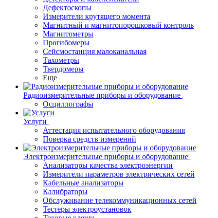
Дефектоскопы
Измерители крутящего момента
Магнитный и магнитопорошковый контроль
Магнитометры
Прогибомеры
Сейсмостанция малоканальная
Тахометры
Твердомеры
Еще
Радиоизмерительные приборы и оборудование
Осциллографы
Услуги
Аттестация испытательного оборудования
Поверка средств измерений
Электроизмерительные приборы и оборудование
Анализаторы качества электроэнергии
Измерители параметров электрических сетей
Кабельные анализаторы
Калибраторы
Обслуживание телекоммуникационных сетей
Тестеры электроустановок
Токовые клещи