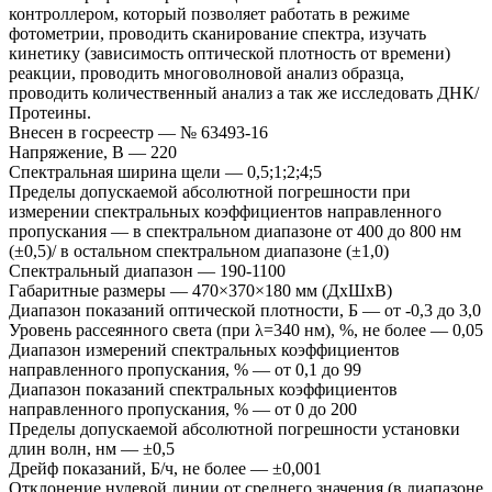
контроллером, который позволяет работать в режиме
фотометрии, проводить сканирование спектра, изучать
кинетику (зависимость оптической плотность от времени)
реакции, проводить многоволновой анализ образца,
проводить количественный анализ а так же исследовать ДНК/
Протеины.
Внесен в госреестр
—
№ 63493-16
Напряжение, В
—
220
Спектральная ширина щели
—
0,5;1;2;4;5
Пределы допускаемой абсолютной погрешности при
измерении спектральных коэффициентов направленного
пропускания
—
в спектральном диапазоне от 400 до 800 нм
(±0,5)/ в остальном спектральном диапазоне (±1,0)
Спектральный диапазон
—
190-1100
Габаритные размеры
—
470×370×180 мм (ДxШxВ)
Диапазон показаний оптической плотности, Б
—
от -0,3 до 3,0
Уровень рассеянного света (при λ=340 нм), %, не более
—
0,05
Диапазон измерений спектральных коэффициентов
направленного пропускания, %
—
от 0,1 до 99
Диапазон показаний спектральных коэффициентов
направленного пропускания, %
—
от 0 до 200
Пределы допускаемой абсолютной погрешности установки
длин волн, нм
—
±0,5
Дрейф показаний, Б/ч, не более
—
±0,001
Отклонение нулевой линии от среднего значения (в диапазоне