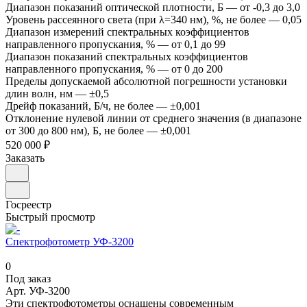
Диапазон показаний оптической плотности, Б
—
от -0,3 до 3,0
Уровень рассеянного света (при λ=340 нм), %, не более
—
0,05
Диапазон измерений спектральных коэффициентов
направленного пропускания, %
—
от 0,1 до 99
Диапазон показаний спектральных коэффициентов
направленного пропускания, %
—
от 0 до 200
Пределы допускаемой абсолютной погрешности установки
длин волн, нм
—
±0,5
Дрейф показаний, Б/ч, не более
—
±0,001
Отклонение нулевой линии от среднего значения (в диапазоне
от 300 до 800 нм), Б, не более
—
±0,001
520 000 ₽
Заказать
Госреестр
Быстрый просмотр
Спектрофотометр УФ-3200
0
Под заказ
Арт.
УФ-3200
Эти спектрофотометры оснащены современным