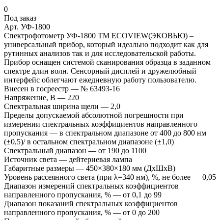
0
Под заказ
Арт.
УФ-1800
Спектрофотометр УФ-1800 ТМ ECOVIEW(ЭКОВЬЮ) –
универсальный прибор, который идеально подходит как для
рутинных анализов так и для исследовательской работы.
Прибор оснащен системой сканирования образца в заданном
спектре длин волн. Сенсорный дисплей и дружелюбный
интерфейс облегчают ежедневную работу пользователю.
Внесен в госреестр
—
№ 63493-16
Напряжение, В
—
220
Спектральная ширина щели
—
2,0
Пределы допускаемой абсолютной погрешности при
измерении спектральных коэффициентов направленного
пропускания
—
в спектральном диапазоне от 400 до 800 нм
(±0,5)/ в остальном спектральном диапазоне (±1,0)
Спектральный диапазон
—
от 190 до 1100
Источник света
—
дейтериевая лампа
Габаритные размеры
—
450×380×180 мм (ДxШxВ)
Уровень рассеянного света (при λ=340 нм), %, не более
—
0,05
Диапазон измерений спектральных коэффициентов
направленного пропускания, %
—
от 0,1 до 99
Диапазон показаний спектральных коэффициентов
направленного пропускания, %
—
от 0 до 200