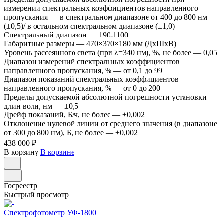
измерении спектральных коэффициентов направленного
пропускания
—
в спектральном диапазоне от 400 до 800 нм
(±0,5)/ в остальном спектральном диапазоне (±1,0)
Спектральный диапазон
—
190-1100
Габаритные размеры
—
470×370×180 мм (ДxШxВ)
Уровень рассеянного света (при λ=340 нм), %, не более
—
0,05
Диапазон измерений спектральных коэффициентов
направленного пропускания, %
—
от 0,1 до 99
Диапазон показаний спектральных коэффициентов
направленного пропускания, %
—
от 0 до 200
Пределы допускаемой абсолютной погрешности установки
длин волн, нм
—
±0,5
Дрейф показаний, Б/ч, не более
—
±0,002
Отклонение нулевой линии от среднего значения (в диапазоне
от 300 до 800 нм), Б, не более
—
±0,002
438 000 ₽
В корзину
В корзине
Госреестр
Быстрый просмотр
Спектрофотометр УФ-1800