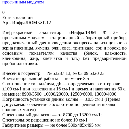
просыпным модулем
0
Есть в наличии
Арт.
ИнфраЛЮМ ФТ-12
Инфракрасный анализатор «ИнфраЛЮМ ФТ-12» с
просыпным модулем – стационарный лабораторный прибор,
предназначенный для проведения экспресс-анализа цельного
зерна пшеницы, ячменя, ржи, овса, тритикале, сои и гороха по
основным показателям качества (белок, влажность,
клейковина, жир, клетчатка и т.п.) без предварительной
пробоподготовки.
Внесен в госреестр
—
№ 53237-13, № 03 09 5320 23
Время непрерывной работы
—
не менее 8 ч
Соотношение сигнал/шум, дБ
—
определяемое в интервале
±100 см-1 при разрешении 16 см-1 и времени накопления 60 с,
не менее: 8900/3500, 10000/20000, 12500/6000, 13000/4000
Погрешность установки длины волны
—
±0,5 см-1 (Предел
допускаемого значения абсолютной погрешности шкалы
волновых чисел)
Спектральный диапазон
—
от 8700 до 13200 см-1;
Спектральное разрешение не более 10 см-1
Габаритные размеры
—
не более 530х485х495 мм