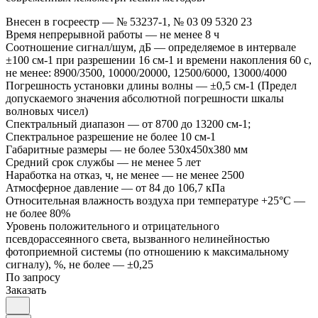
Внесен в госреестр
—
№ 53237-1, № 03 09 5320 23
Время непрерывной работы
—
не менее 8 ч
Соотношение сигнал/шум, дБ
—
определяемое в интервале
±100 см-1 при разрешении 16 см-1 и времени накопления 60 с,
не менее: 8900/3500, 10000/20000, 12500/6000, 13000/4000
Погрешность установки длины волны
—
±0,5 см-1 (Предел
допускаемого значения абсолютной погрешности шкалы
волновых чисел)
Спектральный диапазон
—
от 8700 до 13200 см-1;
Спектральное разрешение не более 10 см-1
Габаритные размеры
—
не более 530х450х380 мм
Средний срок службы
—
не менее 5 лет
Наработка на отказ, ч, не менее
—
не менее 2500
Атмосферное давление
—
от 84 до 106,7 кПа
Относительная влажность воздуха при температуре +25°С
—
не более 80%
Уровень положительного и отрицательного
псевдорассеянного света, вызванного нелинейностью
фотоприемной системы (по отношению к максимальному
сигналу), %, не более
—
±0,25
По запросу
Заказать