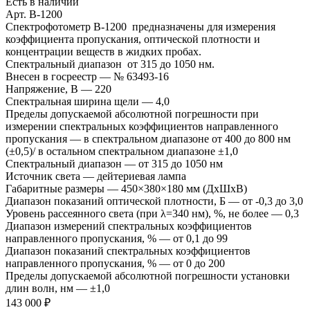
Есть в наличии
Арт.
В-1200
Спектрофотометр В-1200 предназначены для измерения
коэффициента пропускания, оптической плотности и
концентрации веществ в жидких пробах.
Спектральный диапазон от 315 до 1050 нм.
Внесен в госреестр
—
№ 63493-16
Напряжение, В
—
220
Спектральная ширина щели
—
4,0
Пределы допускаемой абсолютной погрешности при
измерении спектральных коэффициентов направленного
пропускания
—
в спектральном диапазоне от 400 до 800 нм
(±0,5)/ в остальном спектральном диапазоне ±1,0
Спектральный диапазон
—
от 315 до 1050 нм
Источник света
—
дейтериевая лампа
Габаритные размеры
—
450×380×180 мм (ДxШxВ)
Диапазон показаний оптической плотности, Б
—
от -0,3 до 3,0
Уровень рассеянного света (при λ=340 нм), %, не более
—
0,3
Диапазон измерений спектральных коэффициентов
направленного пропускания, %
—
от 0,1 до 99
Диапазон показаний спектральных коэффициентов
направленного пропускания, %
—
от 0 до 200
Пределы допускаемой абсолютной погрешности установки
длин волн, нм
—
±1,0
143 000 ₽