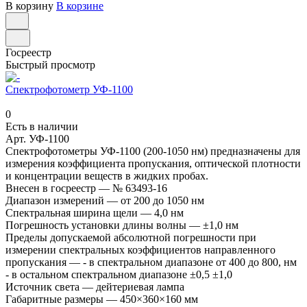
В корзину
В корзине
Госреестр
Быстрый просмотр
Спектрофотометр УФ-1100
0
Есть в наличии
Арт.
УФ-1100
Спектрофотометры УФ-1100 (200-1050 нм) предназначены для
измерения коэффициента пропускания, оптической плотности
и концентрации веществ в жидких пробах.
Внесен в госреестр
—
№ 63493-16
Диапазон измерений
—
от 200 до 1050 нм
Спектральная ширина щели
—
4,0 нм
Погрешность установки длины волны
—
±1,0 нм
Пределы допускаемой абсолютной погрешности при
измерении спектральных коэффициентов направленного
пропускания
—
- в спектральном диапазоне от 400 до 800, нм
- в остальном спектральном диапазоне ±0,5 ±1,0
Источник света
—
дейтериевая лампа
Габаритные размеры
—
450×360×160 мм