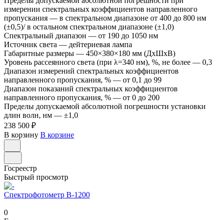
Пределы допускаемой абсолютной погрешности при
измерении спектральных коэффициентов направленного
пропускания
—
в спектральном диапазоне от 400 до 800 нм
(±0,5)/ в остальном спектральном диапазоне (±1,0)
Спектральный диапазон
—
от 190 до 1050 нм
Источник света
—
дейтериевая лампа
Габаритные размеры
—
450×380×180 мм (ДxШxВ)
Уровень рассеянного света (при λ=340 нм), %, не более
—
0,3
Диапазон измерений спектральных коэффициентов
направленного пропускания, %
—
от 0,1 до 99
Диапазон показаний спектральных коэффициентов
направленного пропускания, %
—
от 0 до 200
Пределы допускаемой абсолютной погрешности установки
длин волн, нм
—
±1,0
238 500 ₽
В корзину
В корзине
Госреестр
Быстрый просмотр
Спектрофотометр В-1200
0