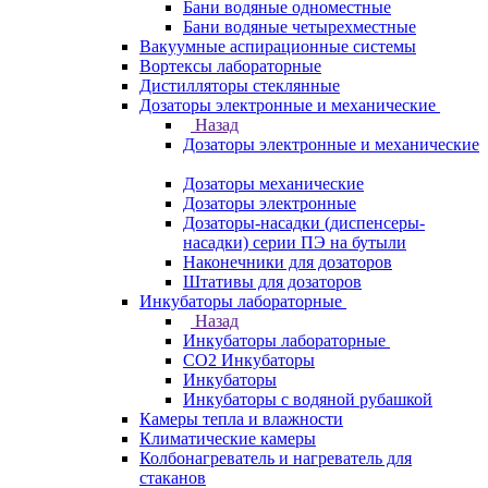
Бани водяные одноместные
Бани водяные четырехместные
Вакуумные аспирационные системы
Вортексы лабораторные
Дистилляторы стеклянные
Дозаторы электронные и механические
Назад
Дозаторы электронные и механические
Дозаторы механические
Дозаторы электронные
Дозаторы-насадки (диспенсеры-
насадки) серии ПЭ на бутыли
Наконечники для дозаторов
Штативы для дозаторов
Инкубаторы лабораторные
Назад
Инкубаторы лабораторные
CO2 Инкубаторы
Инкубаторы
Инкубаторы с водяной рубашкой
Камеры тепла и влажности
Климатические камеры
Колбонагреватель и нагреватель для
стаканов