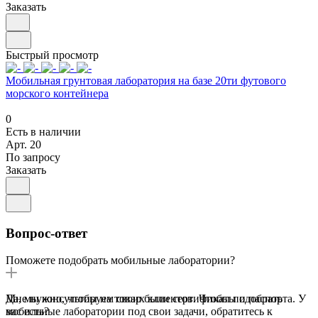
Заказать
Быстрый просмотр
Мобильная грунтовая лаборатория на базе 20ти футового
морского контейнера
0
Есть в наличии
Арт.
20
По запросу
Заказать
Вопрос-ответ
Поможете подобрать мобильные лаборатории?
Да, мы консультируем своих клиентов. Чтобы подобрать
Мне нужно, чтобы на товар были сертификаты и паспорта. У
мобильные лаборатории под свои задачи, обратитесь к
вас есть?