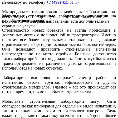
менеджеру по телефону
+7 (499) 455-51-17
Мы продаем сертифицированные мобильные лаборатории, на
Мобильные строительные лаборатории: инновации на
весь товар есть паспорт, сертификат и пакет обязательных
службе строительства
документов. А для ряда направлений есть дополнительные
сервисные услуги.
Строительство новых объектов не всегда происходит в
доступных местах с полноценной инфраструктурой. Именно
поэтому все более актуальными становятся передвижные
строительные лаборатории, основанные на блок-контейнерах.
Они позволяют проводить строительные испытания
непосредственно на месте стройки. Большое достоинство
таких лабораторий – их подвижность. Они могут быть легко
транспортированы на различные участки строительства и
используются на новых объектах.
Лаборатории выполняют широкий спектр работ по
испытанию бетона, грунтов, асфальтобетона и других
строительных материалов. Главное – все это происходит без
потери времени, прямо на объекте строительства.
Мобильные строительные лаборатории могут быть
оборудованы как приборами для отдельных видов испытаний,
так и полным комплексом строительного контроля. Ведь
важно предоставить заказчику возможность выбора наиболее