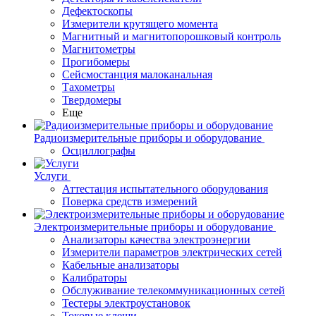
Дефектоскопы
Измерители крутящего момента
Магнитный и магнитопорошковый контроль
Магнитометры
Прогибомеры
Сейсмостанция малоканальная
Тахометры
Твердомеры
Еще
Радиоизмерительные приборы и оборудование
Осциллографы
Услуги
Аттестация испытательного оборудования
Поверка средств измерений
Электроизмерительные приборы и оборудование
Анализаторы качества электроэнергии
Измерители параметров электрических сетей
Кабельные анализаторы
Калибраторы
Обслуживание телекоммуникационных сетей
Тестеры электроустановок
Токовые клещи