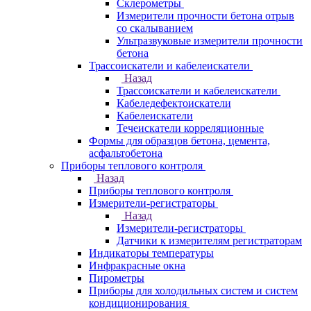
Склерометры
Измерители прочности бетона отрыв
со скалыванием
Ультразвуковые измерители прочности
бетона
Трассоискатели и кабелеискатели
Назад
Трассоискатели и кабелеискатели
Кабеледефектоискатели
Кабелеискатели
Течеискатели корреляционные
Формы для образцов бетона, цемента,
асфальтобетона
Приборы теплового контроля
Назад
Приборы теплового контроля
Измерители-регистраторы
Назад
Измерители-регистраторы
Датчики к измерителям регистраторам
Индикаторы температуры
Инфракрасные окна
Пирометры
Приборы для холодильных систем и систем
кондиционирования