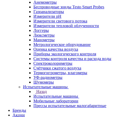
Анемометры
Беспроводные зонды Testo Smart Probes
Газоанализаторы
Измерители pH
Измерители светового потока
Измерители тепловой облученности
Логгеры
Люксметры
Манометры
Метрологическое оборудование
Оценка качества воздуха
Приборы экологического контроля
Системы контроля качества и расхода воды
Спектроколориметры
Счётчики сжатого воздуха
Термогигрометры, влагомеры
УФ-радиометры
Шумомеры
Испытательные машины
Назад
Испытательные машины
Мобильные лаборатории
Прессы испытательные малогабаритные
Бренды
Акции