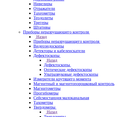
Нивелиры
Отражатели
Тахеометры
Теодолиты
Трегеры
Штативы
Приборы неразрушающего контроля
Назад
Приборы неразрушающего контроля
Видеоэндоскопы
Детекторы и кабелеискатели
Дефектоскопы
Назад
Дефектоскопы
Оптические дефектоскопы
Ультразвуковые дефектоскопы
Измерители крутящего момента
Магнитный и магнитопорошковый контроль
Магнитометры
Прогибомеры
Сейсмостанция малоканальная
Тахометры
Твердомеры
Назад
Твердомеры