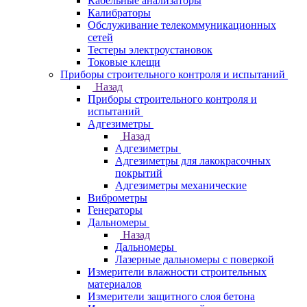
Кабельные анализаторы
Калибраторы
Обслуживание телекоммуникационных
сетей
Тестеры электроустановок
Токовые клещи
Приборы строительного контроля и испытаний
Назад
Приборы строительного контроля и
испытаний
Адгезиметры
Назад
Адгезиметры
Адгезиметры для лакокрасочных
покрытий
Адгезиметры механические
Виброметры
Генераторы
Дальномеры
Назад
Дальномеры
Лазерные дальномеры с поверкой
Измерители влажности строительных
материалов
Измерители защитного слоя бетона