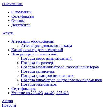
О компании
О компании
Сертификаты
Отзывы
Документы
Услуги
Аттестация оборудования
Аттестация сушильного шкафа
Калибровка средств измерений
Поверка средств измерений
Поверка пресс испытательный
Поверка твердомера
Поверка газоанализаторов, газосигнализаторов
Поверка дальномера
Поверка дозаторов пипеточных
Поверка пирометров, инфракрасных пирометров
Поверка термометров
Сертификация
Участие по 223-ФЗ, 44-ФЗ, 275-ФЗ
Акции
Новости