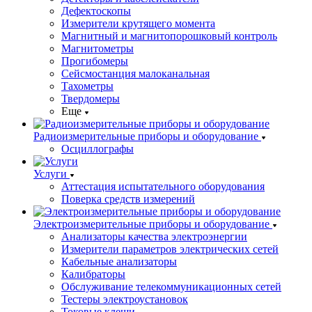
Дефектоскопы
Измерители крутящего момента
Магнитный и магнитопорошковый контроль
Магнитометры
Прогибомеры
Сейсмостанция малоканальная
Тахометры
Твердомеры
Еще
Радиоизмерительные приборы и оборудование
Осциллографы
Услуги
Аттестация испытательного оборудования
Поверка средств измерений
Электроизмерительные приборы и оборудование
Анализаторы качества электроэнергии
Измерители параметров электрических сетей
Кабельные анализаторы
Калибраторы
Обслуживание телекоммуникационных сетей
Тестеры электроустановок
Токовые клещи