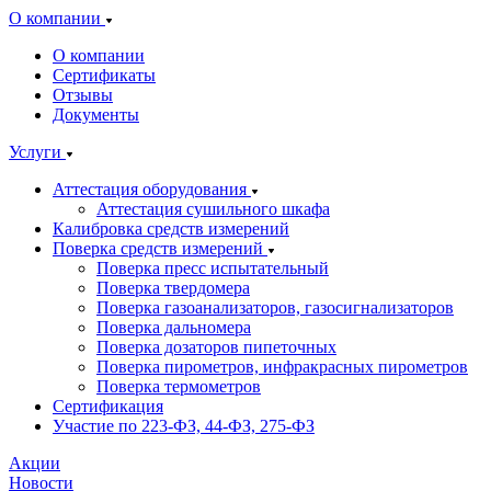
О компании
О компании
Сертификаты
Отзывы
Документы
Услуги
Аттестация оборудования
Аттестация сушильного шкафа
Калибровка средств измерений
Поверка средств измерений
Поверка пресс испытательный
Поверка твердомера
Поверка газоанализаторов, газосигнализаторов
Поверка дальномера
Поверка дозаторов пипеточных
Поверка пирометров, инфракрасных пирометров
Поверка термометров
Сертификация
Участие по 223-ФЗ, 44-ФЗ, 275-ФЗ
Акции
Новости