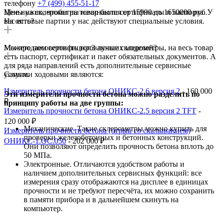
телефону
+7 (499) 455-51-17
Цены на склерометры начинаются от 15990 до 1650000 руб.
Мне нужно, чтобы на товар были сертификаты и паспорта. У
На оптовые партии у нас действуют специальные условия.
вас есть?
Мы продаем сертифицированные склерометры, на весь товар
Можете посоветовать топ3 лучших моделей?
есть паспорт, сертификат и пакет обязательных документов. А
для ряда направлений есть дополнительные сервисные
услуги.
Самыми ходовыми являются:
Измеритель прочности бетона ОНИКС-2.6 версия 2
- 160 000
Эти измерители прочности бетона можно разделить по
₽
принципу работы на две группы:
Измеритель прочности бетона ОНИКС-2.5 версия 2 TFT
-
120 000 ₽
Механические. Такие склерометры можно купить для
Измеритель прочности бетона (отрыв со скалыванием)
проверки железобетонных и бетонных конструкций.
ОНИКС-1.ОС.050
- 202 000 ₽
Они позволяют определить прочность бетона вплоть до
50 МПа.
Электронные. Отличаются удобством работы и
наличием дополнительных сервисных функций: все
измерения сразу отображаются на дисплее в единицах
прочности и не требуют пересчёта, их можно сохранить
в памяти прибора и в дальнейшем скинуть на
компьютер.