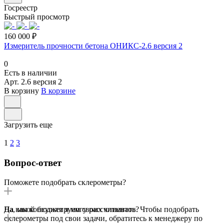
Госреестр
Быстрый просмотр
160 000 ₽
Измеритель прочности бетона ОНИКС-2.6 версия 2
0
Есть в наличии
Арт.
2.6 версия 2
В корзину
В корзине
Загрузить еще
1
2
3
Вопрос-ответ
Поможете подобрать склерометры?
Да, мы консультируем своих клиентов. Чтобы подобрать
На какой бюджет я могу рассчитывать?
склерометры под свои задачи, обратитесь к менеджеру по