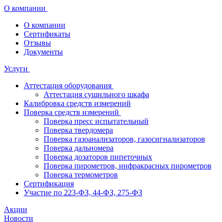
О компании
О компании
Сертификаты
Отзывы
Документы
Услуги
Аттестация оборудования
Аттестация сушильного шкафа
Калибровка средств измерений
Поверка средств измерений
Поверка пресс испытательный
Поверка твердомера
Поверка газоанализаторов, газосигнализаторов
Поверка дальномера
Поверка дозаторов пипеточных
Поверка пирометров, инфракрасных пирометров
Поверка термометров
Сертификация
Участие по 223-ФЗ, 44-ФЗ, 275-ФЗ
Акции
Новости