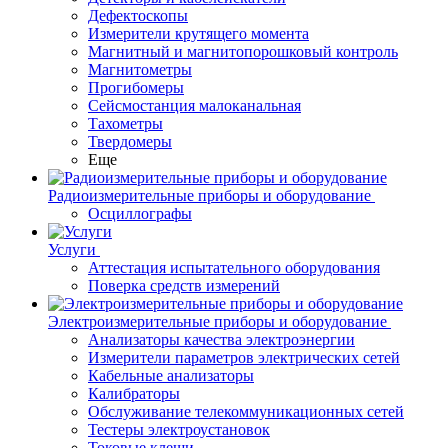
Дефектоскопы
Измерители крутящего момента
Магнитный и магнитопорошковый контроль
Магнитометры
Прогибомеры
Сейсмостанция малоканальная
Тахометры
Твердомеры
Еще
Радиоизмерительные приборы и оборудование
Осциллографы
Услуги
Аттестация испытательного оборудования
Поверка средств измерений
Электроизмерительные приборы и оборудование
Анализаторы качества электроэнергии
Измерители параметров электрических сетей
Кабельные анализаторы
Калибраторы
Обслуживание телекоммуникационных сетей
Тестеры электроустановок
Токовые клещи