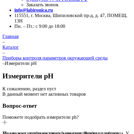
Заказать звонок
info@labironica.ru
115551, г. Москва, Шипиловский пр-д, д. 47, ПОМЕЩ.
13Н
Пн. – Пт.: с 9:00 до 18:00
Главная
–
Каталог
–
Приборы контроля параметров окружающей среды
–
Измерители pH
Измерители pH
К сожалению, раздел пуст
В данный момент нет активных товаров
Вопрос-ответ
Поможете подобрать измерители ph?
Да, мы консультируем своих клиентов. Чтобы подобрать
Мне нужно, чтобы на товар были сертификаты и паспорта. У