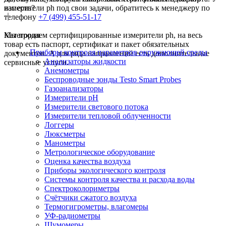
измерители ph под свои задачи, обратитесь к менеджеру по
вас есть?
телефону
+7 (499) 455-51-17
Мы продаем сертифицированные измерители ph, на весь
Категория
товар есть паспорт, сертификат и пакет обязательных
Приборы контроля параметров окружающей среды
документов. А для ряда направлений есть дополнительные
Анализаторы жидкости
сервисные услуги.
Анемометры
Беспроводные зонды Testo Smart Probes
Газоанализаторы
Измерители pH
Измерители светового потока
Измерители тепловой облученности
Логгеры
Люксметры
Манометры
Метрологическое оборудование
Оценка качества воздуха
Приборы экологического контроля
Системы контроля качества и расхода воды
Спектроколориметры
Счётчики сжатого воздуха
Термогигрометры, влагомеры
УФ-радиометры
Шумомеры