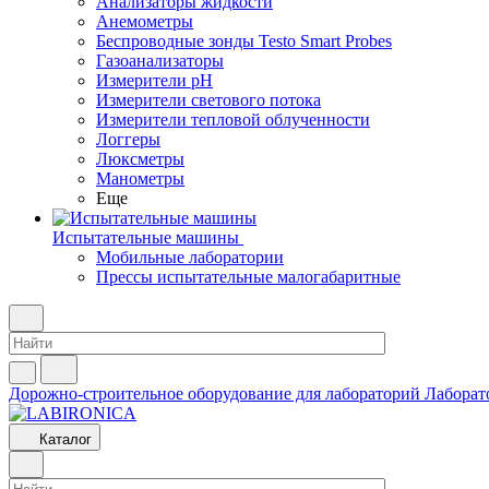
Анализаторы жидкости
Анемометры
Беспроводные зонды Testo Smart Probes
Газоанализаторы
Измерители pH
Измерители светового потока
Измерители тепловой облученности
Логгеры
Люксметры
Манометры
Еще
Испытательные машины
Мобильные лаборатории
Прессы испытательные малогабаритные
Дорожно-строительное оборудование для лабораторий
Лаборат
Каталог