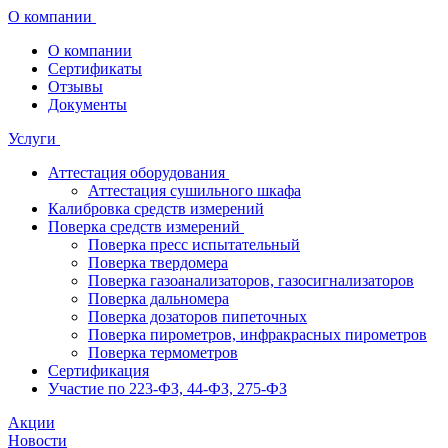
О компании
О компании
Сертификаты
Отзывы
Документы
Услуги
Аттестация оборудования
Аттестация сушильного шкафа
Калибровка средств измерений
Поверка средств измерений
Поверка пресс испытательный
Поверка твердомера
Поверка газоанализаторов, газосигнализаторов
Поверка дальномера
Поверка дозаторов пипеточных
Поверка пирометров, инфракрасных пирометров
Поверка термометров
Сертификация
Участие по 223-ФЗ, 44-ФЗ, 275-ФЗ
Акции
Новости