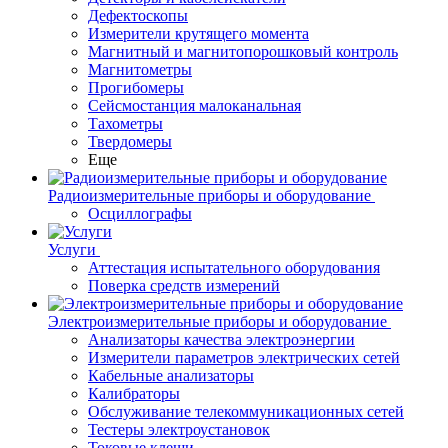
Дефектоскопы
Измерители крутящего момента
Магнитный и магнитопорошковый контроль
Магнитометры
Прогибомеры
Сейсмостанция малоканальная
Тахометры
Твердомеры
Еще
Радиоизмерительные приборы и оборудование
Осциллографы
Услуги
Аттестация испытательного оборудования
Поверка средств измерений
Электроизмерительные приборы и оборудование
Анализаторы качества электроэнергии
Измерители параметров электрических сетей
Кабельные анализаторы
Калибраторы
Обслуживание телекоммуникационных сетей
Тестеры электроустановок
Токовые клещи