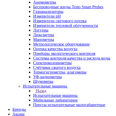
Анемометры
Беспроводные зонды Testo Smart Probes
Газоанализаторы
Измерители pH
Измерители светового потока
Измерители тепловой облученности
Логгеры
Люксметры
Манометры
Метрологическое оборудование
Оценка качества воздуха
Приборы экологического контроля
Системы контроля качества и расхода воды
Спектроколориметры
Счётчики сжатого воздуха
Термогигрометры, влагомеры
УФ-радиометры
Шумомеры
Испытательные машины
Назад
Испытательные машины
Мобильные лаборатории
Прессы испытательные малогабаритные
Бренды
Акции