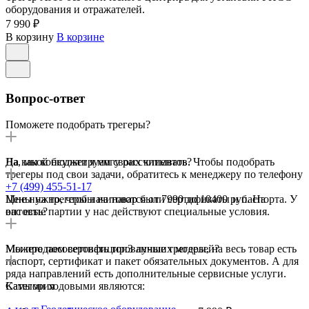
оборудования и отражателей.
7 990 ₽
В корзину
В корзине
Вопрос-ответ
Поможете подобрать трегеры?
Да, мы консультируем своих клиентов. Чтобы подобрать
На какой бюджет я могу рассчитывать?
трегеры под свои задачи, обратитесь к менеджеру по телефону
+7 (499) 455-51-17
Цены на трегеры начинаются от 7990 до 10400 руб. На
Мне нужно, чтобы на товар были сертификаты и паспорта. У
оптовые партии у нас действуют специальные условия.
вас есть?
Мы продаем сертифицированные трегеры, на весь товар есть
Можете посоветовать топ3 лучших моделей?
паспорт, сертификат и пакет обязательных документов. А для
ряда направлений есть дополнительные сервисные услуги.
Самыми ходовыми являются:
Категория