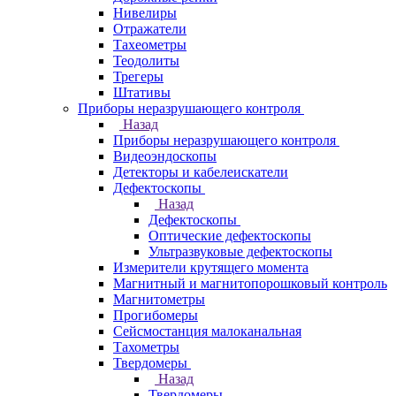
Нивелиры
Отражатели
Тахеометры
Теодолиты
Трегеры
Штативы
Приборы неразрушающего контроля
Назад
Приборы неразрушающего контроля
Видеоэндоскопы
Детекторы и кабелеискатели
Дефектоскопы
Назад
Дефектоскопы
Оптические дефектоскопы
Ультразвуковые дефектоскопы
Измерители крутящего момента
Магнитный и магнитопорошковый контроль
Магнитометры
Прогибомеры
Сейсмостанция малоканальная
Тахометры
Твердомеры
Назад
Твердомеры