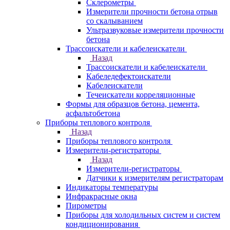
Склерометры
Измерители прочности бетона отрыв
со скалыванием
Ультразвуковые измерители прочности
бетона
Трассоискатели и кабелеискатели
Назад
Трассоискатели и кабелеискатели
Кабеледефектоискатели
Кабелеискатели
Течеискатели корреляционные
Формы для образцов бетона, цемента,
асфальтобетона
Приборы теплового контроля
Назад
Приборы теплового контроля
Измерители-регистраторы
Назад
Измерители-регистраторы
Датчики к измерителям регистраторам
Индикаторы температуры
Инфракрасные окна
Пирометры
Приборы для холодильных систем и систем
кондиционирования