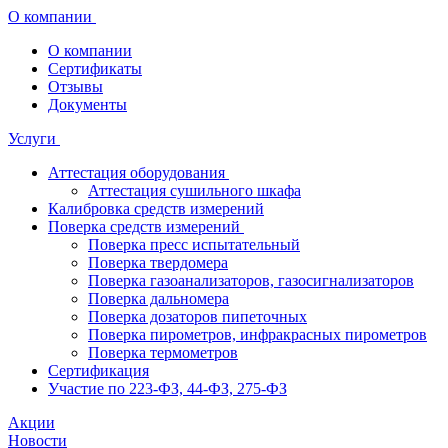
О компании
О компании
Сертификаты
Отзывы
Документы
Услуги
Аттестация оборудования
Аттестация сушильного шкафа
Калибровка средств измерений
Поверка средств измерений
Поверка пресс испытательный
Поверка твердомера
Поверка газоанализаторов, газосигнализаторов
Поверка дальномера
Поверка дозаторов пипеточных
Поверка пирометров, инфракрасных пирометров
Поверка термометров
Сертификация
Участие по 223-ФЗ, 44-ФЗ, 275-ФЗ
Акции
Новости