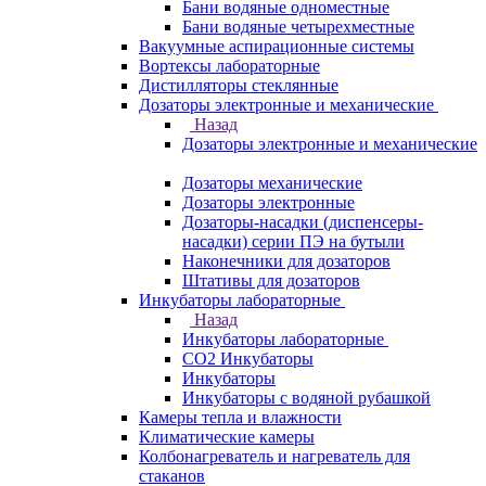
Бани водяные одноместные
Бани водяные четырехместные
Вакуумные аспирационные системы
Вортексы лабораторные
Дистилляторы стеклянные
Дозаторы электронные и механические
Назад
Дозаторы электронные и механические
Дозаторы механические
Дозаторы электронные
Дозаторы-насадки (диспенсеры-
насадки) серии ПЭ на бутыли
Наконечники для дозаторов
Штативы для дозаторов
Инкубаторы лабораторные
Назад
Инкубаторы лабораторные
CO2 Инкубаторы
Инкубаторы
Инкубаторы с водяной рубашкой
Камеры тепла и влажности
Климатические камеры
Колбонагреватель и нагреватель для
стаканов