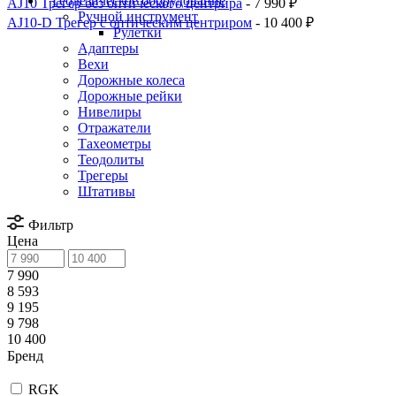
Геодезическое оборудование
AJ10 Трегер без оптического центрира
- 7 990 ₽
Ручной инструмент
AJ10-D Трегер с оптическим центриром
- 10 400 ₽
Рулетки
Адаптеры
Вехи
Дорожные колеса
Дорожные рейки
Нивелиры
Отражатели
Тахеометры
Теодолиты
Трегеры
Штативы
Фильтр
Цена
7 990
8 593
9 195
9 798
10 400
Бренд
RGK