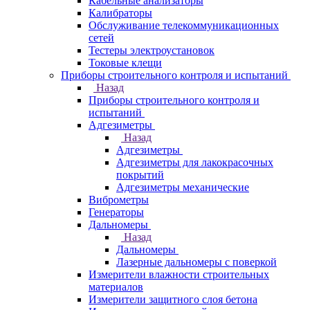
Кабельные анализаторы
Калибраторы
Обслуживание телекоммуникационных
сетей
Тестеры электроустановок
Токовые клещи
Приборы строительного контроля и испытаний
Назад
Приборы строительного контроля и
испытаний
Адгезиметры
Назад
Адгезиметры
Адгезиметры для лакокрасочных
покрытий
Адгезиметры механические
Виброметры
Генераторы
Дальномеры
Назад
Дальномеры
Лазерные дальномеры с поверкой
Измерители влажности строительных
материалов
Измерители защитного слоя бетона