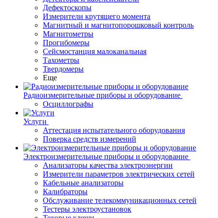
Дефектоскопы
Измерители крутящего момента
Магнитный и магнитопорошковый контроль
Магнитометры
Прогибомеры
Сейсмостанция малоканальная
Тахометры
Твердомеры
Еще
Радиоизмерительные приборы и оборудование
Осциллографы
Услуги
Аттестация испытательного оборудования
Поверка средств измерений
Электроизмерительные приборы и оборудование
Анализаторы качества электроэнергии
Измерители параметров электрических сетей
Кабельные анализаторы
Калибраторы
Обслуживание телекоммуникационных сетей
Тестеры электроустановок
Токовые клещи