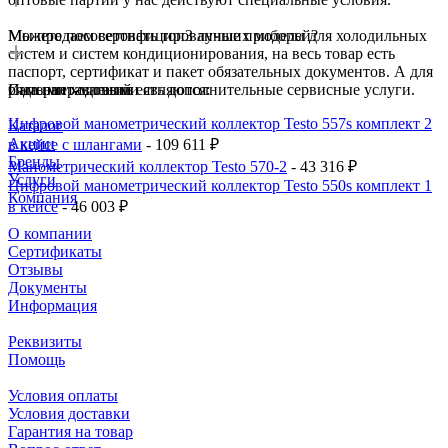
Мы продаем сертифицированные приборы для холодильных
Можете посоветовать топ3 лучших моделей?
систем и систем кондиционирования, на весь товар есть
паспорт, сертификат и пакет обязательных документов. А для
ряда направлений есть дополнительные сервисные услуги.
Самыми ходовыми являются:
Интернет-магазин
Цифровой манометрический коллектор Testo 557s комплект 2
Каталог
Акции
в кейсе c шлангами
- 109 611 ₽
Бренды
Манометрический коллектор Testo 570-2
- 43 316 ₽
Услуги
Цифровой манометрический коллектор Testo 550s комплект 1
Компания
в кейсе
- 46 003 ₽
О компании
Сертификаты
Отзывы
Документы
Информация
Реквизиты
Помощь
Условия оплаты
Условия доставки
Гарантия на товар