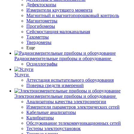
Дефектоскопы
Измерители крутящего момента
Магнитный и магнитопорошковый контроль
Магнитометры
Прогибомеры
Сейсмостанция малоканальная
Тахометры
Твердомеры
Еще
Радиоизмерительные приборы и оборудование
Осциллографы
Услуги
Аттестация испытательного оборудования
Поверка средств измерений
Электроизмерительные приборы и оборудование
Анализаторы качества электроэнергии
Измерители параметров электрических сетей
Кабельные анализаторы
Калибраторы
Обслуживание телекоммуникационных сетей
Тестеры электроустановок
Токовые клещи