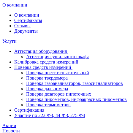
О компании
О компании
Сертификаты
Отзывы
Документы
Услуги
Аттестация оборудования
Аттестация сушильного шкафа
Калибровка средств измерений
Поверка средств измерений
Поверка пресс испытательный
Поверка твердомера
Поверка газоанализаторов, газосигнализаторов
Поверка дальномера
Поверка дозаторов пипеточных
Поверка пирометров, инфракрасных пирометров
Поверка термометров
Сертификация
Участие по 223-ФЗ, 44-ФЗ, 275-ФЗ
Акции
Новости