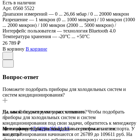
Есть в наличии
Арт.
0560 5522
Диапазон измерений
—
0 ... 26,66 мбар / 0 ... 20000 микрон
Разрешение
—
1 микрон (0 ... 1000 микрон) / 10 микрон (1000
... 2000 микрон) / 100 микрон (2000 ... 5000 микрон) /
Интерфейс пользователя
—
технология Bluetooth 4.0
Температура хранения
—
-20°C ... +50°C
26 789 ₽
В корзину
В корзине
Вопрос-ответ
Поможете подобрать приборы для холодильных систем и
систем кондиционирования?
Да, мы консультируем своих клиентов. Чтобы подобрать
На какой бюджет я могу рассчитывать?
приборы для холодильных систем и систем
кондиционирования под свои задачи, обратитесь к менеджеру
по телефону
Цены на приборы для холодильных систем и систем
Мне нужно, чтобы на товар были сертификаты и паспорта. У
+7 (499) 455-51-17
кондиционирования начинаются от 26789 до 109611 руб. На
вас есть?
оптовые партии у нас действуют специальные условия.