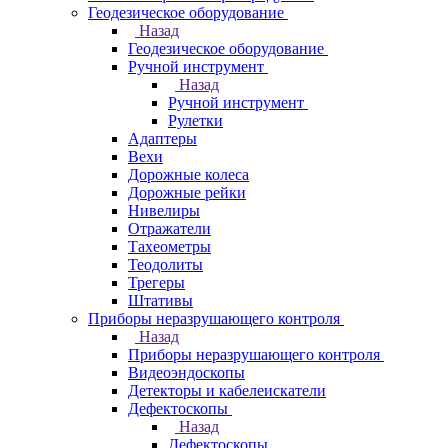
Геодезическое оборудование
Назад
Геодезическое оборудование
Ручной инструмент
Назад
Ручной инструмент
Рулетки
Адаптеры
Вехи
Дорожные колеса
Дорожные рейки
Нивелиры
Отражатели
Тахеометры
Теодолиты
Трегеры
Штативы
Приборы неразрушающего контроля
Назад
Приборы неразрушающего контроля
Видеоэндоскопы
Детекторы и кабелеискатели
Дефектоскопы
Назад
Дефектоскопы