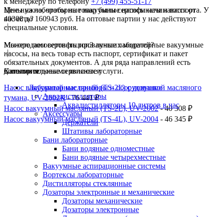
к менеджеру по телефону
+7 (499) 455-51-17
Цены на лабораторные вакуумные насосы начинаются от
Мне нужно, чтобы на товар были сертификаты и паспорта. У
40308 до 160943 руб. На оптовые партии у нас действуют
вас есть?
специальные условия.
Мы продаем сертифицированные лабораторные вакуумные
Можете посоветовать топ3 лучших моделей?
насосы, на весь товар есть паспорт, сертификат и пакет
обязательных документов. А для ряда направлений есть
дополнительные сервисные услуги.
Самыми ходовыми являются:
Категория
Насос вакуумный масляный (TS-2L) с ловушкой масляного
Лабораторные приборы и оборудование
Аквадистилляторы
тумана, UV-2002К
- 76 441 ₽
Аквадистилляторы 10 литров в час
Насос вакуумный масляный (TS-2L), UV-2002
- 40 308 ₽
Аксессуары
Насос вакуумный масляный (TS-4L), UV-2004
- 46 345 ₽
Держатели
Штативы лабораторные
Бани лабораторные
Бани водяные одноместные
Бани водяные четырехместные
Вакуумные аспирационные системы
Вортексы лабораторные
Дистилляторы стеклянные
Дозаторы электронные и механические
Дозаторы механические
Дозаторы электронные