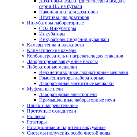
Дозаторы-насадки (диспенсеры-насадки)
серии ПЭ на бутыли
Наконечники для дозаторов
Штативы для дозаторов
Инкубаторы лабораторные
CO2 Инкубаторы
Инкубаторы
Инкубаторы с водяной рубашкой
Камеры тепла и влажности
Климатические камеры
Колбонагреватель и нагреватель для стаканов
Лабораторные вакуумные насосы
Лабораторные мешалки
Верхнеприводные лабораторные мешалки
Гомогенизаторы лабораторные
Лабораторные магнитные мешалки
Муфельные печи
Лабораторные электропечи
Промышленные лабораторные печи
Плитки нагревательные
Проточные охладители
Роллеры
Ротаторы
Ротационные испарители вакуумные
Системы получения особо чистой воды