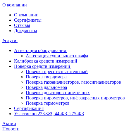
О компании
О компании
Сертификаты
Отзывы
Документы
Услуги
Аттестация оборудования
Аттестация сушильного шкафа
Калибровка средств измерений
Поверка средств измерений
Поверка пресс испытательный
Поверка твердомера
Поверка газоанализаторов, газосигнализаторов
Поверка дальномера
Поверка дозаторов пипеточных
Поверка пирометров, инфракрасных пирометров
Поверка термометров
Сертификация
Участие по 223-ФЗ, 44-ФЗ, 275-ФЗ
Акции
Новости