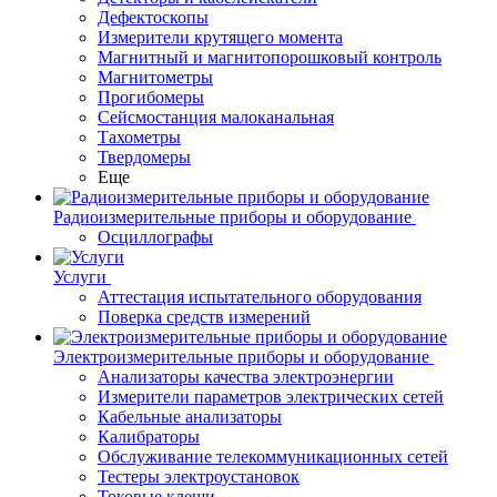
Дефектоскопы
Измерители крутящего момента
Магнитный и магнитопорошковый контроль
Магнитометры
Прогибомеры
Сейсмостанция малоканальная
Тахометры
Твердомеры
Еще
Радиоизмерительные приборы и оборудование
Осциллографы
Услуги
Аттестация испытательного оборудования
Поверка средств измерений
Электроизмерительные приборы и оборудование
Анализаторы качества электроэнергии
Измерители параметров электрических сетей
Кабельные анализаторы
Калибраторы
Обслуживание телекоммуникационных сетей
Тестеры электроустановок
Токовые клещи