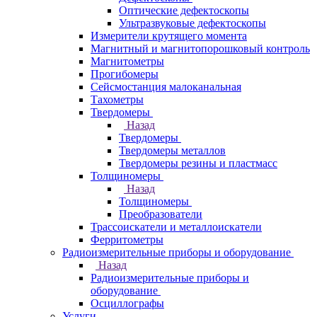
Оптические дефектоскопы
Ультразвуковые дефектоскопы
Измерители крутящего момента
Магнитный и магнитопорошковый контроль
Магнитометры
Прогибомеры
Сейсмостанция малоканальная
Тахометры
Твердомеры
Назад
Твердомеры
Твердомеры металлов
Твердомеры резины и пластмасс
Толщиномеры
Назад
Толщиномеры
Преобразователи
Трассоискатели и металлоискатели
Ферритометры
Радиоизмерительные приборы и оборудование
Назад
Радиоизмерительные приборы и
оборудование
Осциллографы
Услуги