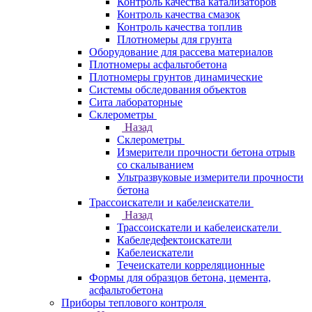
Контроль качества катализаторов
Контроль качества смазок
Контроль качества топлив
Плотномеры для грунта
Оборудование для рассева материалов
Плотномеры асфальтобетона
Плотномеры грунтов динамические
Системы обследования объектов
Сита лабораторные
Склерометры
Назад
Склерометры
Измерители прочности бетона отрыв
со скалыванием
Ультразвуковые измерители прочности
бетона
Трассоискатели и кабелеискатели
Назад
Трассоискатели и кабелеискатели
Кабеледефектоискатели
Кабелеискатели
Течеискатели корреляционные
Формы для образцов бетона, цемента,
асфальтобетона
Приборы теплового контроля