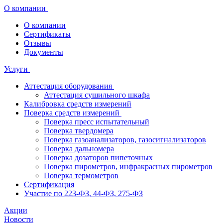
О компании
О компании
Сертификаты
Отзывы
Документы
Услуги
Аттестация оборудования
Аттестация сушильного шкафа
Калибровка средств измерений
Поверка средств измерений
Поверка пресс испытательный
Поверка твердомера
Поверка газоанализаторов, газосигнализаторов
Поверка дальномера
Поверка дозаторов пипеточных
Поверка пирометров, инфракрасных пирометров
Поверка термометров
Сертификация
Участие по 223-ФЗ, 44-ФЗ, 275-ФЗ
Акции
Новости