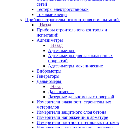
сетей
Тестеры электроустановок
Токовые клещи
Приборы строительного контроля и испытаний
Назад
Приборы строительного контроля и
испытаний
Адгезиметры
Назад
Адгезиметры
Адгезиметры для лакокрасочных
покрытий
Адгезиметры механические
Виброметры
Генераторы
Дальномеры
Назад
Дальномеры
Лазерные дальномеры с поверкой
Измерители влажности строительных
материалов
Измерители защитного слоя бетона
Измерители напряжений в арматуре
Измерители плотности тепловых потоков
Измерители силы натяжения арматуры