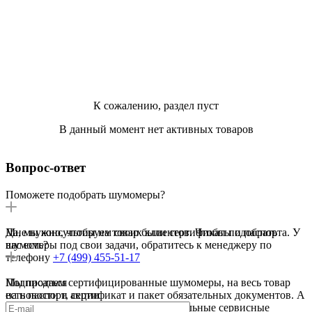
К сожалению, раздел пуст
В данный момент нет активных товаров
Вопрос-ответ
Поможете подобрать шумомеры?
Да, мы консультируем своих клиентов. Чтобы подобрать
Мне нужно, чтобы на товар были сертификаты и паспорта. У
шумомеры под свои задачи, обратитесь к менеджеру по
вас есть?
телефону
+7 (499) 455-51-17
Мы продаем сертифицированные шумомеры, на весь товар
Подписаться
есть паспорт, сертификат и пакет обязательных документов. А
на новости и акции
для ряда направлений есть дополнительные сервисные