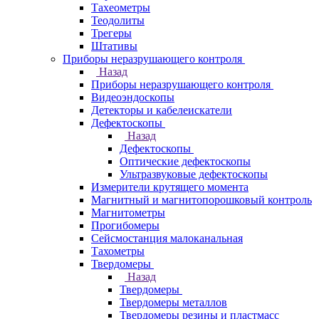
Тахеометры
Теодолиты
Трегеры
Штативы
Приборы неразрушающего контроля
Назад
Приборы неразрушающего контроля
Видеоэндоскопы
Детекторы и кабелеискатели
Дефектоскопы
Назад
Дефектоскопы
Оптические дефектоскопы
Ультразвуковые дефектоскопы
Измерители крутящего момента
Магнитный и магнитопорошковый контроль
Магнитометры
Прогибомеры
Сейсмостанция малоканальная
Тахометры
Твердомеры
Назад
Твердомеры
Твердомеры металлов
Твердомеры резины и пластмасс