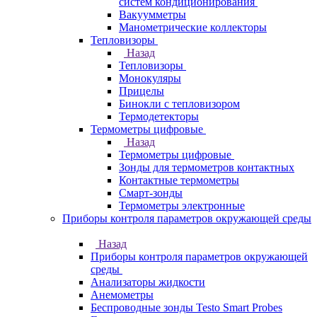
систем кондиционирования
Вакуумметры
Манометрические коллекторы
Тепловизоры
Назад
Тепловизоры
Монокуляры
Прицелы
Бинокли с тепловизором
Термодетекторы
Термометры цифровые
Назад
Термометры цифровые
Зонды для термометров контактных
Контактные термометры
Смарт-зонды
Термометры электронные
Приборы контроля параметров окружающей среды
Назад
Приборы контроля параметров окружающей
среды
Анализаторы жидкости
Анемометры
Беспроводные зонды Testo Smart Probes