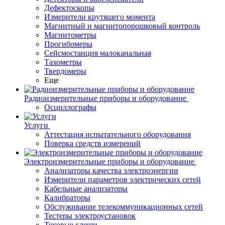
Дефектоскопы
Измерители крутящего момента
Магнитный и магнитопорошковый контроль
Магнитометры
Прогибомеры
Сейсмостанция малоканальная
Тахометры
Твердомеры
Еще
Радиоизмерительные приборы и оборудование
Осциллографы
Услуги
Аттестация испытательного оборудования
Поверка средств измерений
Электроизмерительные приборы и оборудование
Анализаторы качества электроэнергии
Измерители параметров электрических сетей
Кабельные анализаторы
Калибраторы
Обслуживание телекоммуникационных сетей
Тестеры электроустановок
Токовые клещи