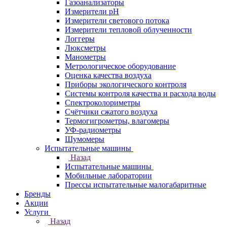
Газоанализаторы
Измерители pH
Измерители светового потока
Измерители тепловой облученности
Логгеры
Люксметры
Манометры
Метрологическое оборудование
Оценка качества воздуха
Приборы экологического контроля
Системы контроля качества и расхода воды
Спектроколориметры
Счётчики сжатого воздуха
Термогигрометры, влагомеры
УФ-радиометры
Шумомеры
Испытательные машины
Назад
Испытательные машины
Мобильные лаборатории
Прессы испытательные малогабаритные
Бренды
Акции
Услуги
Назад