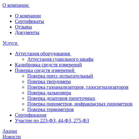
О компании
О компании
Сертификаты
Отзывы
Документы
Услуги
Аттестация оборудования
Аттестация сушильного шкафа
Калибровка средств измерений
Поверка средств измерений
Поверка пресс испытательный
Поверка твердомера
Поверка газоанализаторов, газосигнализаторов
Поверка дальномера
Поверка дозаторов пипеточных
Поверка пирометров, инфракрасных пирометров
Поверка термометров
Сертификация
Участие по 223-ФЗ, 44-ФЗ, 275-ФЗ
Акции
Новости