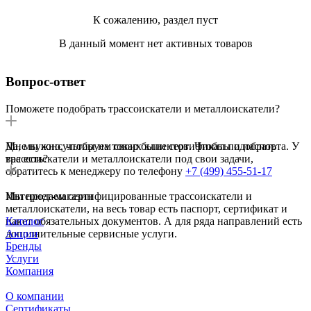
К сожалению, раздел пуст
В данный момент нет активных товаров
Вопрос-ответ
Поможете подобрать трассоискатели и металлоискатели?
Да, мы консультируем своих клиентов. Чтобы подобрать
Мне нужно, чтобы на товар были сертификаты и паспорта. У
трассоискатели и металлоискатели под свои задачи,
вас есть?
обратитесь к менеджеру по телефону
+7 (499) 455-51-17
Мы продаем сертифицированные трассоискатели и
Интернет-магазин
металлоискатели, на весь товар есть паспорт, сертификат и
пакет обязательных документов. А для ряда направлений есть
Каталог
дополнительные сервисные услуги.
Акции
Бренды
Услуги
Компания
О компании
Сертификаты