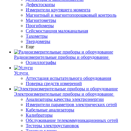
Дефектоскопы
Измерители крутящего момента
Магнитный и магнитопорошковый контроль
Магнитометры
Прогибомеры
Сейсмостанция малоканальная
Тахометры
Твердомеры
Еще
Радиоизмерительные приборы и оборудование
Осциллографы
Услуги
Аттестация испытательного оборудования
Поверка средств измерений
Электроизмерительные приборы и оборудование
Анализаторы качества электроэнергии
Измерители параметров электрических сетей
Кабельные анализаторы
Калибраторы
Обслуживание телекоммуникационных сетей
Тестеры электроустановок
Токовые клещи