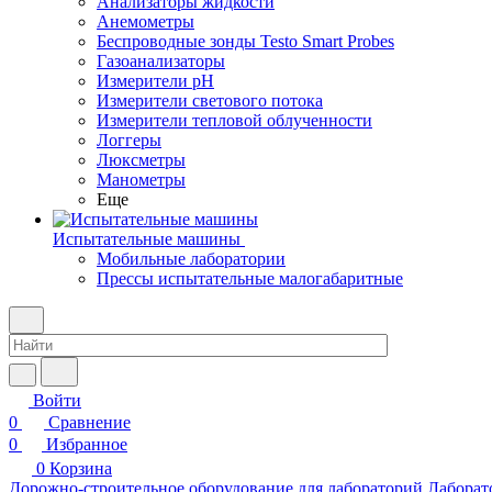
Анализаторы жидкости
Анемометры
Беспроводные зонды Testo Smart Probes
Газоанализаторы
Измерители pH
Измерители светового потока
Измерители тепловой облученности
Логгеры
Люксметры
Манометры
Еще
Испытательные машины
Мобильные лаборатории
Прессы испытательные малогабаритные
Войти
0
Сравнение
0
Избранное
0
Корзина
Дорожно-строительное оборудование для лабораторий
Лаборат