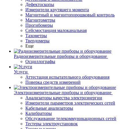
Дефектоскопы
Измерители крутящего момента
Магнитный и магнитопорошковый контроль
Магнитометры
Прогибомеры
Сейсмостанция малоканальная
Тахометры
Твердомеры
Еще
Радиоизмерительные приборы и оборудование
Осциллографы
Услуги
Аттестация испытательного оборудования
Поверка средств измерений
Электроизмерительные приборы и оборудование
Анализаторы качества электроэнергии
Измерители параметров электрических сетей
Кабельные анализаторы
Калибраторы
Обслуживание телекоммуникационных сетей
Тестеры электроустановок
Токовые клещи