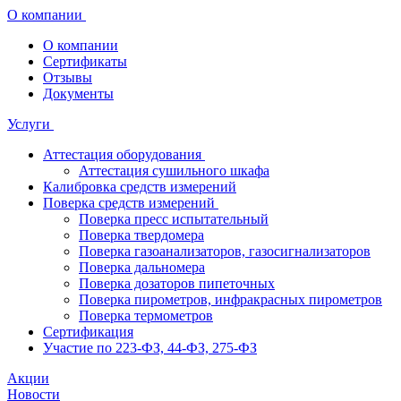
О компании
О компании
Сертификаты
Отзывы
Документы
Услуги
Аттестация оборудования
Аттестация сушильного шкафа
Калибровка средств измерений
Поверка средств измерений
Поверка пресс испытательный
Поверка твердомера
Поверка газоанализаторов, газосигнализаторов
Поверка дальномера
Поверка дозаторов пипеточных
Поверка пирометров, инфракрасных пирометров
Поверка термометров
Сертификация
Участие по 223-ФЗ, 44-ФЗ, 275-ФЗ
Акции
Новости