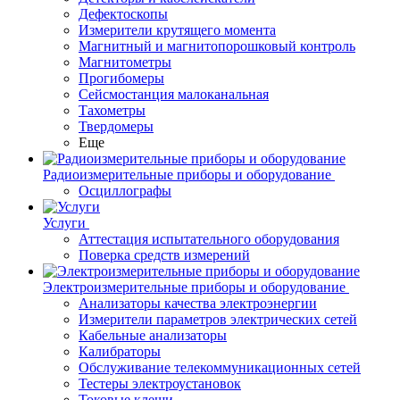
Дефектоскопы
Измерители крутящего момента
Магнитный и магнитопорошковый контроль
Магнитометры
Прогибомеры
Сейсмостанция малоканальная
Тахометры
Твердомеры
Еще
Радиоизмерительные приборы и оборудование
Осциллографы
Услуги
Аттестация испытательного оборудования
Поверка средств измерений
Электроизмерительные приборы и оборудование
Анализаторы качества электроэнергии
Измерители параметров электрических сетей
Кабельные анализаторы
Калибраторы
Обслуживание телекоммуникационных сетей
Тестеры электроустановок
Токовые клещи