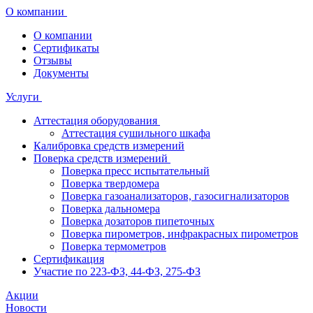
О компании
О компании
Сертификаты
Отзывы
Документы
Услуги
Аттестация оборудования
Аттестация сушильного шкафа
Калибровка средств измерений
Поверка средств измерений
Поверка пресс испытательный
Поверка твердомера
Поверка газоанализаторов, газосигнализаторов
Поверка дальномера
Поверка дозаторов пипеточных
Поверка пирометров, инфракрасных пирометров
Поверка термометров
Сертификация
Участие по 223-ФЗ, 44-ФЗ, 275-ФЗ
Акции
Новости