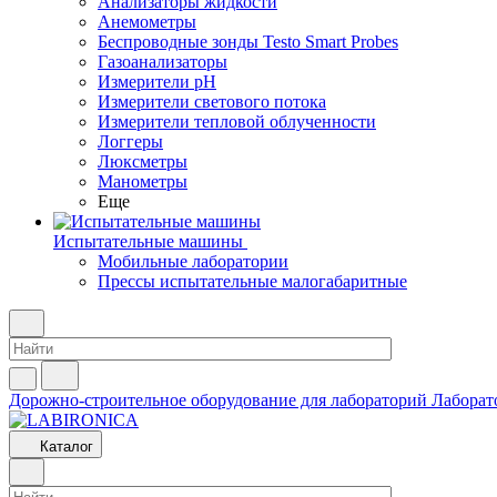
Анализаторы жидкости
Анемометры
Беспроводные зонды Testo Smart Probes
Газоанализаторы
Измерители pH
Измерители светового потока
Измерители тепловой облученности
Логгеры
Люксметры
Манометры
Еще
Испытательные машины
Мобильные лаборатории
Прессы испытательные малогабаритные
Дорожно-строительное оборудование для лабораторий
Лаборат
Каталог